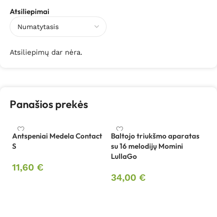
Atsiliepimai
Atsiliepimų dar nėra.
Panašios prekės
Antspeniai Medela Contact
Baltojo triukšmo aparatas
Ba
S
su 16 melodijų Momini
su
LullaGo
L
11,60
€
34,00
€
3
Į krepšelį
Į krepšelį