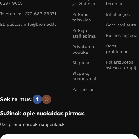
0297 9055
grąžinimas
terapija)
Telefonas: +370 683 68331
Pirkimo
Inhaliacijos
taisyklės
El. paštas: info@biomed.lt
Gera savijauta
Pirkėjų
Burnos higiena
atsiliepimai
Odos
Privatumo
problemos
politika
Poliarizuotos
Slapukai
šviesos terapija
Slapukų
nustatymai
Partneriai
Sekite mus:
Sužinok apie nuolaidas pirmas
Užsiprenumeruok naujienlaiškį