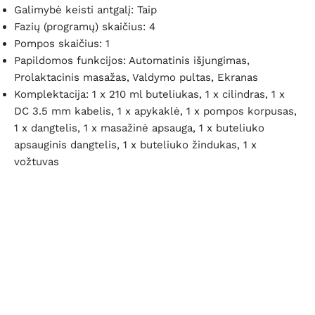
Galimybė keisti antgalį: Taip
Fazių (programų) skaičius: 4
Pompos skaičius: 1
Papildomos funkcijos: Automatinis išjungimas,
Prolaktacinis masažas, Valdymo pultas, Ekranas
Komplektacija: 1 x 210 ml buteliukas, 1 x cilindras, 1 x
DC 3.5 mm kabelis, 1 x apykaklė, 1 x pompos korpusas,
1 x dangtelis, 1 x masažinė apsauga, 1 x buteliuko
apsauginis dangtelis, 1 x buteliuko žindukas, 1 x
vožtuvas