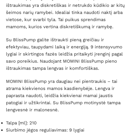
ištraukimas yra diskretiškas ir netrukdo kūdikio ar kitų
šeimos narių ramybei. Idealiai tinka naudoti naktį arba
vietose, kur svarbi tyla. Tai puikus sprendimas
mamoms, kurios vertina diskretiškumą ir ramybę.
Su BlissPump galite ištraukti pieną greičiau ir
efektyviau, taupydami laiką ir energiją. 9 intensyvumo
lygiai ir skirtingos fazės leidžia pritaikyti įrenginį pagal
savo poreikius. Naudojant MOMINI BlissPump pieno
ištraukimas tampa lengvas ir komfortiškas.
MOMINI BlissPump yra daugiau nei pientraukis – tai
atrama kiekvienos mamos kasdienybėje. Lengva ir
paprasta naudoti, leidžia kiekvienai mamai jaustis
patogiai ir užtikrintai. Su BlissPump motinystė tampa
lengvesnė ir malonesnė.
Talpa [ml]: 210
Siurbimo jėgos reguliavimas: 9 lygiai