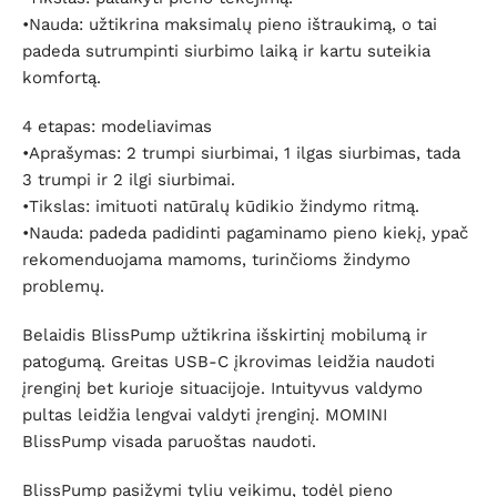
•Nauda: užtikrina maksimalų pieno ištraukimą, o tai
padeda sutrumpinti siurbimo laiką ir kartu suteikia
komfortą.
4 etapas: modeliavimas
•Aprašymas: 2 trumpi siurbimai, 1 ilgas siurbimas, tada
3 trumpi ir 2 ilgi siurbimai.
•Tikslas: imituoti natūralų kūdikio žindymo ritmą.
•Nauda: padeda padidinti pagaminamo pieno kiekį, ypač
rekomenduojama mamoms, turinčioms žindymo
problemų.
Belaidis BlissPump užtikrina išskirtinį mobilumą ir
patogumą. Greitas USB-C įkrovimas leidžia naudoti
įrenginį bet kurioje situacijoje. Intuityvus valdymo
pultas leidžia lengvai valdyti įrenginį. MOMINI
BlissPump visada paruoštas naudoti.
BlissPump pasižymi tyliu veikimu, todėl pieno