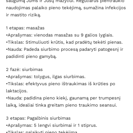
saugumą Jums ir Jūsų mažyliui. Reguliarus pientraukio
naudojimas palaiko pieno tekėjimą, sumažina infekcijos
ir mastito riziką.
1 etapas: masažas
•Aprašymas: vienodas masažas su 9 galios lygiais.
•Tikslas: Stimuliuoti krūtis, kad pradėtų tekėti pienas.
•Nauda: Padeda siurbimo procesą padaryti patogesnį ir
padidinti pieno gamybą.
2 fazė: siurbimas
•Aprašymas: tolygus, ilgas siurbimas.
•Tikslas: efektyvus pieno ištraukimas iš krūties po
laktacijos.
•Nauda: padidina pieno kiekį, gaunamą per trumpesnį
laiką, idealiai tinka greitam pieno traukimo seansui.
3 etapas: Pagalbinis siurbimas
•Aprašymas: 5 lengvi siurbimai ir 1 stiprus.
•Tikslas: palaikyti pieno tekėjimą.