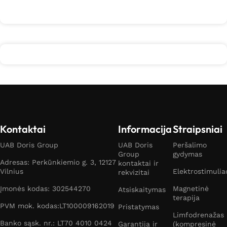
Kontaktai
Informacija
Straipsniai
UAB Doris Group
UAB Doris
Peršalimo
Group
gydymas
Adresas: Perkūnkiemio g. 3, 12127
kontaktai ir
Vilnius
Elektrostimulia
rekvizitai
Įmonės kodas: 302544270
Magnetinė
Atsiskaitymas
terapija
PVM mok. kodas:LT100009162019
Pristatymas
Limfodrenažas
Banko sąsk. nr.: LT70 4010 0424
Garantija ir
(kompresinė