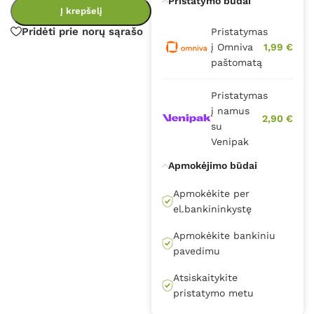
Pristatymo būdai
Į krepšelį
Pridėti prie norų sąrašo
Pristatymas
į Omniva
1,99 €
paštomatą
Pristatymas
į namus
2,90 €
su
Venipak
Apmokėjimo būdai
Apmokėkite per
el.bankininkystę
Apmokėkite bankiniu
pavedimu
Atsiskaitykite
pristatymo metu