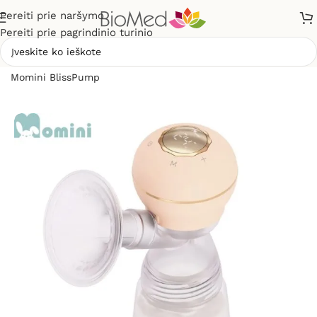
Pereiti prie naršymo
Pereiti prie pagrindinio turinio
Pradžia
»
Mamai ir vaikui
»
Belaidis elektrinis pientraukis
Momini BlissPump