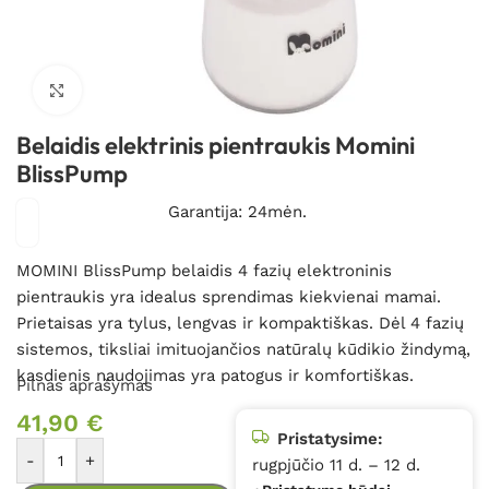
Spustelėkite, kad padidintumėte
Belaidis elektrinis pientraukis Momini
BlissPump
Garantija: 24mėn.
MOMINI BlissPump belaidis 4 fazių elektroninis
pientraukis yra idealus sprendimas kiekvienai mamai.
Prietaisas yra tylus, lengvas ir kompaktiškas. Dėl 4 fazių
sistemos, tiksliai imituojančios natūralų kūdikio žindymą,
kasdienis naudojimas yra patogus ir komfortiškas.
Pilnas aprašymas
41,90
€
Pristatysime:
-
+
rugpjūčio 11 d. – 12 d.