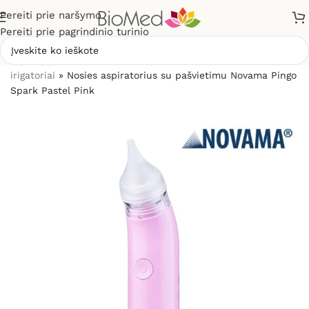
Pereiti prie naršymo
Pereiti prie pagrindinio turinio
Pradžia
»
Sveikatos priežiūrai
»
Nosies aspiratoriai ir
irigatoriai
»
Nosies aspiratorius su pašvietimu Novama Pingo
Spark Pastel Pink