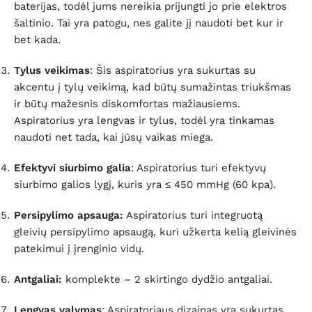
baterijas, todėl jums nereikia prijungti jo prie elektros
šaltinio. Tai yra patogu, nes galite jį naudoti bet kur ir
bet kada.
Tylus veikimas
: Šis aspiratorius yra sukurtas su
akcentu į tylų veikimą, kad būtų sumažintas triukšmas
ir būtų mažesnis diskomfortas mažiausiems.
Aspiratorius
yra lengvas ir tylus, todėl yra tinkamas
naudoti net tada, kai jūsų vaikas miega.
Efektyvi siurbimo galia
: Aspiratorius turi efektyvų
siurbimo galios lygį, kuris yra ≤ 450 mmHg (60 kpa).
Persipylimo apsauga:
Aspiratorius turi integruotą
gleivių persipylimo apsaugą, kuri užkerta kelią gleivinės
patekimui į įrenginio vidų.
Antgaliai:
komplekte – 2 skirtingo dydžio antgaliai.
Lengvas valymas
: Aspiratoriaus dizainas yra sukurtas