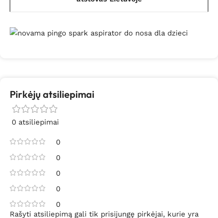
Pirkėjų atsiliepimai
0 atsiliepimai
0
0
0
0
0
Rašyti atsiliepimą gali tik prisijungę pirkėjai, kurie yra