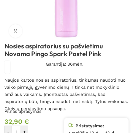
Spustelėkite, kad padidintumėte
Nosies aspiratorius su pašvietimu
Novama Pingo Spark Pastel Pink
Garantija: 36mėn.
Naujos kartos nosies aspiratorius, tinkamas naudoti nuo
vaiko pirmųjų gyvenimo dienų ir tinka net mokyklinio
amžiaus vaikams. Įmontuotas pašvietimas, kad
aspiratorių būtų lengva naudoti net naktį. Tylus veikimas.
Gleivių persipylimo apsauga.
Pilnas aprašymas
32,90
€
Pristatysime:
-
+
rugpjūčio 12 d. – 13 d.