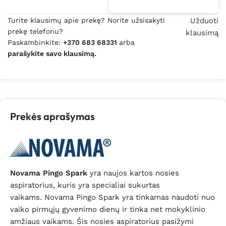
Turite klausimų apie prekę? Norite užsisakyti
Užduoti
prekę telefonu?
klausimą
Paskambinkite:
+370 683 68331
arba
parašykite savo klausimą.
Prekės aprašymas
Novama Pingo Spark
yra naujos kartos nosies
aspiratorius, kuris yra specialiai sukurtas
vaikams.
Novama Pingo Spark yra tinkamas naudoti nuo
vaiko pirmųjų gyvenimo dienų ir tinka net mokyklinio
amžiaus vaikams.
Šis nosies aspiratorius pasižymi