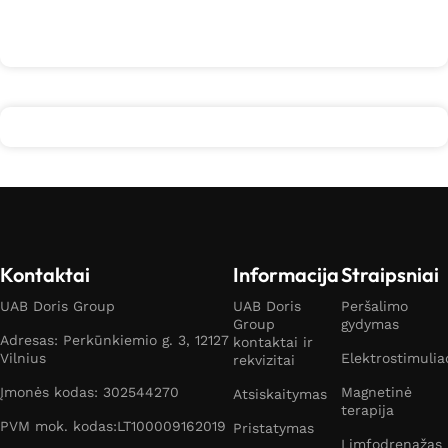
Kontaktai
Informacija
Straipsniai
UAB Doris Group
UAB Doris
Peršalimo
Group
gydymas
Adresas: Perkūnkiemio g. 3, 12127
kontaktai ir
Vilnius
Elektrostimulia
rekvizitai
Įmonės kodas: 302544270
Magnetinė
Atsiskaitymas
terapija
PVM mok. kodas:LT100009162019
Pristatymas
Limfodrenažas