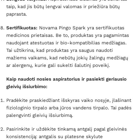
taip, kad jis būtų lengvai valomas ir priežiūra būtų
paprasta.
Sertifikuotas:
Novama Pingo Spark yra sertifikuotas
medicinos prietaisas.
Be to, produktas yra pagamintas
naudojant atestuotas ir bio-kompatibilias medžiagas.
Tai užtikrina, kad produktas yra saugus naudoti
mažiems vaikams, kad nebūtų jokių žalingų medžiagų
ar alergenų, kurie gali sukelti šalutinį poveikį.
Kaip naudoti nosies aspiratorius ir pasiekti geriausio
gleivių išsiurbimo:
Pradėkite praskiedžiant išskyras vaiko nosyje, įlašinant
fiziologinio tirpalo arba jūros vandens tirpalo. Tai padės
palengvinti gleivių išsiurbimą.
Pasirinkite ir uždėkite tinkamą antgalį pagal gleivinės
konsistenciją: antgalis su platesne skylute