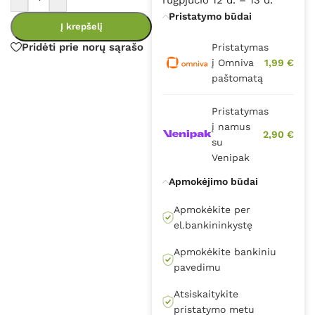
Pristatymo būdai
Į krepšelį
Pridėti prie norų sąrašo
Pristatymas
į Omniva
1,99 €
paštomatą
Pristatymas
į namus
2,90 €
su
Venipak
Apmokėjimo būdai
Apmokėkite per
el.bankininkystę
Apmokėkite bankiniu
pavedimu
Atsiskaitykite
pristatymo metu