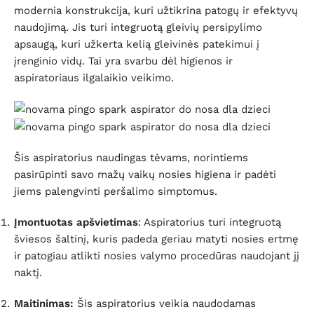
modernia konstrukcija, kuri užtikrina patogų ir efektyvų
naudojimą.
Jis turi integruotą gleivių persipylimo
apsaugą, kuri užkerta kelią gleivinės patekimui į
įrenginio vidų. Tai yra svarbu dėl higienos ir
aspiratoriaus ilgalaikio veikimo.
Šis aspiratorius naudingas tėvams, norintiems
pasirūpinti savo mažų vaikų nosies higiena ir padėti
jiems palengvinti peršalimo simptomus.
Įmontuotas apšvietimas
: Aspiratorius turi integruotą
šviesos šaltinį, kuris padeda geriau matyti nosies ertmę
ir patogiau atlikti nosies valymo procedūras
naudojant jį
naktį
.
Maitinimas:
Šis aspiratorius veikia naudodamas