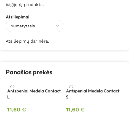
įsigiję šį produktą.
Atsiliepimai
Atsiliepimų dar nėra.
Panašios prekės
Antspeniai Medela Contact
Antspeniai Medela Contact
Ba
L
S
su
L
11,60
€
11,60
€
3
Į krepšelį
Į krepšelį