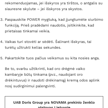
rekomenduojamas, jei išskyros yra tirštos, o antgalis su
siauresne skylute – jei išskyros yra skystos.
Paspauskite POWER mygtuką, kad įjungtumėte siurbimo
funkciją. Prieš pradėdami naudotis, įsitikinkite, kad
prietaisas tinkamai veikia.
Vaikas turi stovėti ar sėdėti. Šalinant išskyras, tai
turėtų užtrukti kelias sekundes.
Pakartokite tuos pačius veiksmus su kita nosies anga.
Be to, svarbu užtikrinti, kad oro drėgmė vaiko
kambaryje būtų tinkama (pvz., naudojant oro
drėkintuvus) ir naudoti drėkinamąjį kremą odos aplink
nosį sudirginimui palengvinti.
UAB Doris Group yra NOVAMA prekinio ženklo
atstovas Lietuvoje