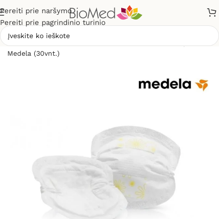
Pereiti prie naršymo
Pereiti prie pagrindinio turinio
Pradžia
»
Mamai ir vaikui
»
Vienkartiniai liemenėlės įklotai
Medela (30vnt.)