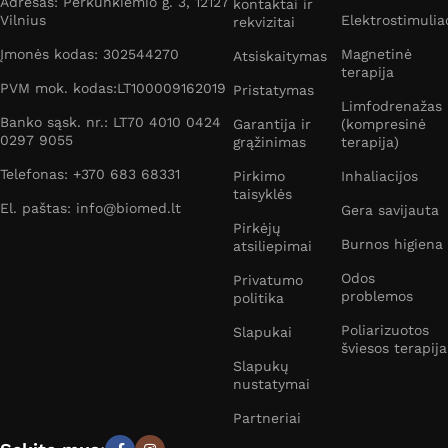
Adresas: Perkūnkiemio g. 3, 12127
kontaktai ir
Vilnius
Elektrostimulia
rekvizitai
Įmonės kodas: 302544270
Magnetinė
Atsiskaitymas
terapija
PVM mok. kodas:LT100009162019
Pristatymas
Limfodrenažas
Banko sąsk. nr.: LT70 4010 0424
Garantija ir
(kompresinė
0297 9055
grąžinimas
terapija)
Telefonas: +370 683 68331
Pirkimo
Inhaliacijos
taisyklės
El. paštas: info@biomed.lt
Gera savijauta
Pirkėjų
Burnos higiena
atsiliepimai
Odos
Privatumo
problemos
politika
Poliarizuotos
Slapukai
šviesos terapija
Slapukų
nustatymai
Partneriai