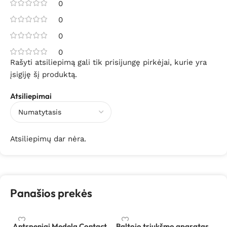
0
0
0
0
Rašyti atsiliepimą gali tik prisijungę pirkėjai, kurie yra
įsigiję šį produktą.
Atsiliepimai
Atsiliepimų dar nėra.
Panašios prekės
Antspeniai Medela Contact
Baltojo triukšmo aparatas
B