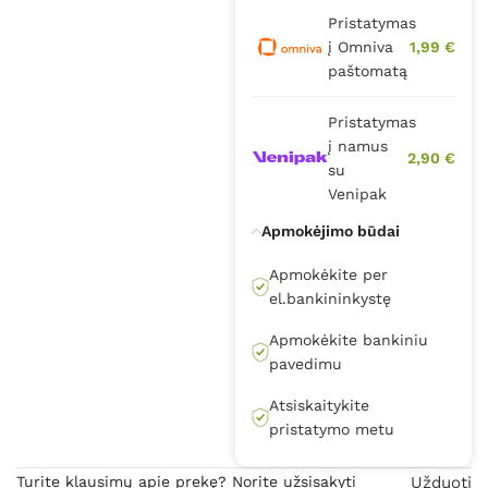
Pristatymas
į Omniva
1,99 €
paštomatą
Pristatymas
į namus
2,90 €
su
Venipak
Apmokėjimo būdai
Apmokėkite per
el.bankininkystę
Apmokėkite bankiniu
pavedimu
Atsiskaitykite
pristatymo metu
Turite klausimų apie prekę? Norite užsisakyti
Užduoti