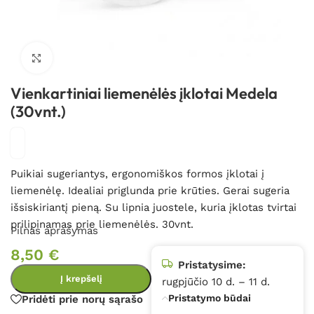
Spustelėkite, kad padidintumėte
Vienkartiniai liemenėlės įklotai Medela
(30vnt.)
Puikiai sugeriantys, ergonomiškos formos įklotai į
liemenėlę. Idealiai priglunda prie krūties. Gerai sugeria
išsiskiriantį pieną. Su lipnia juostele, kuria įklotas tvirtai
prilipinamas prie liemenėlės. 30vnt.
Pilnas aprašymas
8,50
€
Pristatysime:
Į krepšelį
rugpjūčio 10 d. – 11 d.
Pristatymo būdai
Pridėti prie norų sąrašo