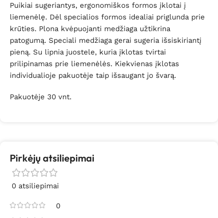
Puikiai sugeriantys, ergonomiškos formos įklotai į
liemenėlę. Dėl specialios formos idealiai priglunda prie
krūties. Plona kvėpuojanti medžiaga užtikrina
patogumą. Speciali medžiaga gerai sugeria išsiskiriantį
pieną. Su lipnia juostele, kuria įklotas tvirtai
prilipinamas prie liemenėlės. Kiekvienas įklotas
individualioje pakuotėje taip išsaugant jo švarą.
Pakuotėje 30 vnt.
Pirkėjų atsiliepimai
0 atsiliepimai
0