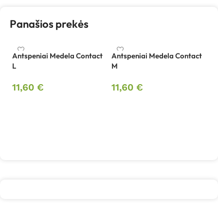
Panašios prekės
Antspeniai Medela Contact
Antspeniai Medela Contact
L
M
Bu
M
11,60
€
11,60
€
7
Į krepšelį
Į krepšelį