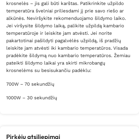
krosnelės – jis gali būti karštas. Patikrinkite užpildo
temperatūra švelniai priliesdami jį prie savo riešo ar
alkūnės. Neviršykite rekomenduojamo šildymo laiko.
Jei viršysite šildymo laiką, palikite užpildą kambario
temperatūroje ir leiskite jam atvėsti. Jei norite
pakartotinai pašildyti pagalvėlės užpildą, iš pradžių
leiskite jam atvėsti iki kambario temperatūros. Visada
pradėkite šildymą nuo kambario temperatūros. Žemiau
pateikti šildymo laikai yra skirti mikrobangų
krosnelėms su besisukančiu padėklu:
700W – 70 sekundžių
1000W – 30 sekundžių
Pirkėjų atsiliepimai