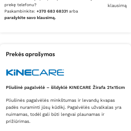
prekę telefonu?
klausimą
Paskambinkite:
+370 683 68331
arba
parašykite savo klausimą.
Prekės aprašymas
Pliušinė pagalvėlė – šildyklė KINECARE Žirafa 21x15cm
Pliušinės pagalvėlės minkštumas ir levandų kvapas
padės nuraminti jūsų kūdikį. Pagalvėlės užvalkalas yra
nuimamas, todėl gali būti lengvai plaunamas ir
prižiūrimas.