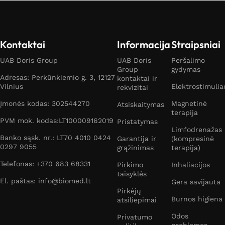
Kontaktai
Informacija
Straipsniai
UAB Doris Group
UAB Doris
Peršalimo
Group
gydymas
Adresas: Perkūnkiemio g. 3, 12127
kontaktai ir
Vilnius
Elektrostimulia
rekvizitai
Įmonės kodas: 302544270
Magnetinė
Atsiskaitymas
terapija
PVM mok. kodas:LT100009162019
Pristatymas
Limfodrenažas
Banko sąsk. nr.: LT70 4010 0424
Garantija ir
(kompresinė
0297 9055
grąžinimas
terapija)
Telefonas: +370 683 68331
Pirkimo
Inhaliacijos
taisyklės
El. paštas: info@biomed.lt
Gera savijauta
Pirkėjų
Burnos higiena
atsiliepimai
Odos
Privatumo