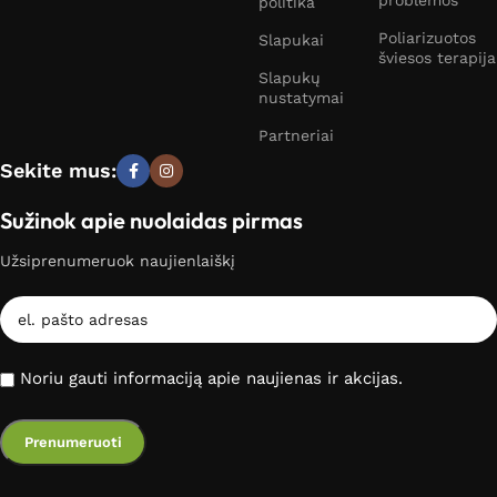
problemos
politika
Poliarizuotos
Slapukai
šviesos terapija
Slapukų
nustatymai
Partneriai
Sekite mus:
Sužinok apie nuolaidas pirmas
Užsiprenumeruok naujienlaiškį
Noriu gauti informaciją apie naujienas ir akcijas.