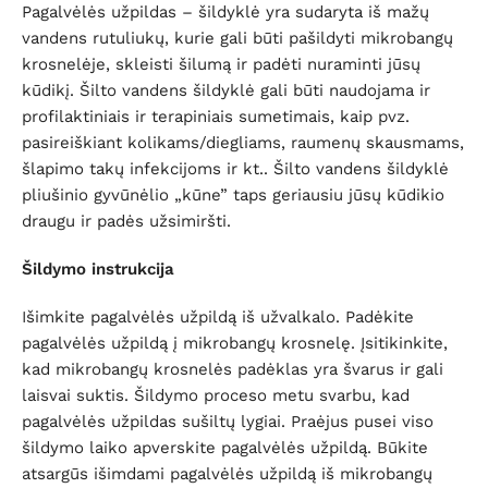
Pagalvėlės užpildas – šildyklė yra sudaryta iš mažų
vandens rutuliukų, kurie gali būti pašildyti mikrobangų
krosnelėje, skleisti šilumą ir padėti nuraminti jūsų
kūdikį. Šilto vandens šildyklė gali būti naudojama ir
profilaktiniais ir terapiniais sumetimais, kaip pvz.
pasireiškiant kolikams/diegliams, raumenų skausmams,
šlapimo takų infekcijoms ir kt.. Šilto vandens šildyklė
pliušinio gyvūnėlio „kūne” taps geriausiu jūsų kūdikio
draugu ir padės užsimiršti.
Šildymo instrukcija
Išimkite pagalvėlės užpildą iš užvalkalo. Padėkite
pagalvėlės užpildą į mikrobangų krosnelę. Įsitikinkite,
kad mikrobangų krosnelės padėklas yra švarus ir gali
laisvai suktis. Šildymo proceso metu svarbu, kad
pagalvėlės užpildas sušiltų lygiai. Praėjus pusei viso
šildymo laiko apverskite pagalvėlės užpildą. Būkite
atsargūs išimdami pagalvėlės užpildą iš mikrobangų