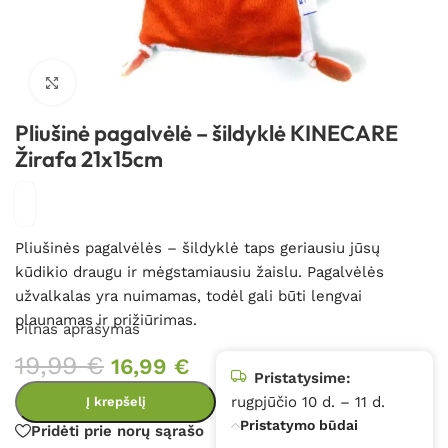
Spustelėkite, kad padidintumėte
Pliušinė pagalvėlė – šildyklė KINECARE
Žirafa 21x15cm
Pliušinės pagalvėlės – šildyklė taps geriausiu jūsų
kūdikio draugu ir mėgstamiausiu žaislu. Pagalvėlės
užvalkalas yra nuimamas, todėl gali būti lengvai
plaunamas ir prižiūrimas.
Pilnas aprašymas
19,99
€
16,99
€
Pristatysime:
rugpjūčio 10 d. – 11 d.
Į krepšelį
Pristatymo būdai
Pridėti prie norų sąrašo