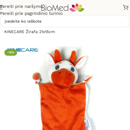
Pereiti prie naršymo
Pereiti prie pagrindinio turinio
Pradžia
»
Mamai ir vaikui
»
Pliušinė pagalvėlė – šildyklė
KINECARE Žirafa 21x15cm
-15%