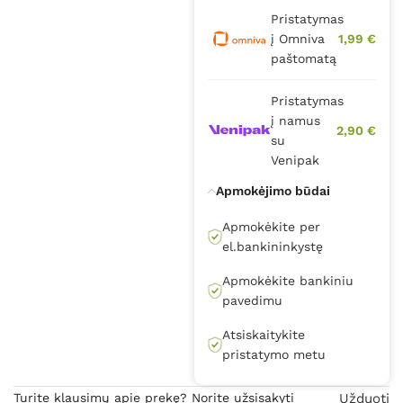
Pristatymas
į Omniva
1,99 €
paštomatą
Pristatymas
į namus
2,90 €
su
Venipak
Apmokėjimo būdai
Apmokėkite per
el.bankininkystę
Apmokėkite bankiniu
pavedimu
Atsiskaitykite
pristatymo metu
Turite klausimų apie prekę? Norite užsisakyti
Užduoti