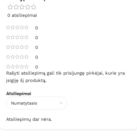
0 atsiliepimai
0
0
0
0
0
Rašyti atsiliepimą gali tik prisijungę pirkėjai, kurie yra
įsigiję šį produktą.
Atsiliepimai
Atsiliepimų dar nėra.