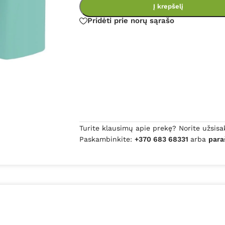
Į krepšelį
Pridėti prie norų sąrašo
Turite klausimų apie prekę? Norite užsisa
Paskambinkite:
+370 683 68331
arba
para