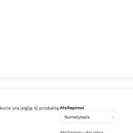
Atsiliepimai
 kurie yra įsigiję šį produktą.
Atsiliepimų dar nėra.