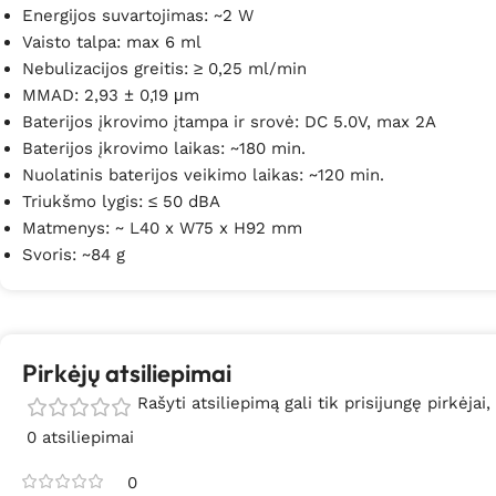
Energijos suvartojimas: ~2 W
Vaisto talpa: max 6 ml
Nebulizacijos greitis: ≥ 0,25 ml/min
MMAD: 2,93 ± 0,19 μm
Baterijos įkrovimo įtampa ir srovė: DC 5.0V, max 2A
Baterijos įkrovimo laikas: ~180 min.
Nuolatinis baterijos veikimo laikas: ~120 min.
Triukšmo lygis: ≤ 50 dBA
Matmenys: ~ L40 x W75 x H92 mm
Svoris: ~84 g
Pirkėjų atsiliepimai
Rašyti atsiliepimą gali tik prisijungę pirkėjai,
0 atsiliepimai
0