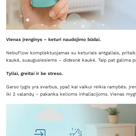
Vienas įrenginys – keturi naudojimo būdai.
NebuFlow komplektuojamas su keturiais antgaliais, pritaik
kaukė, suaugusiesiems – didesnė kaukė. Taip pat galima pasi
Tyliai, greitai ir be streso.
Garso lygis yra svarbus, ypač kai vaikui reikia ramybės. Įreng
iki 2 valandų – pakanka kelioms inhaliacijoms. Vienas mygtu