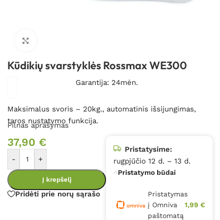
Spustelėkite, kad padidintumėte
Kūdikių svarstyklės Rossmax WE300
Garantija: 24mėn.
Maksimalus svoris – 20kg., automatinis išsijungimas,
taros nustatymo funkcija.
Pilnas aprašymas
37,90
€
Pristatysime:
-
+
rugpjūčio 12 d. – 13 d.
Pristatymo būdai
Į krepšelį
Pridėti prie norų sąrašo
Pristatymas
į Omniva
1,99 €
paštomatą