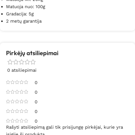
Matuoja nuo: 100g
Gradacija: 5g
2 metų garantija
Pirkėjų atsiliepimai
0 atsiliepimai
0
0
0
0
0
Rašyti atsiliepimą gali tik prisijungę pirkėjai, kurie yra
įsigiję šį produktą.