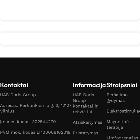
Kontaktai
Informacija
Straipsniai
UAB Doris Group
UAB Doris
Peršalimo
Group
gydymas
Adresas: Perkūnkiemio g. 3, 12127
kontaktai ir
Vilnius
Elektrostimulia
rekvizitai
Įmonės kodas: 302544270
Magnetinė
Atsiskaitymas
terapija
PVM mok. kodas:LT100009162019
Pristatymas
Limfodrenažas