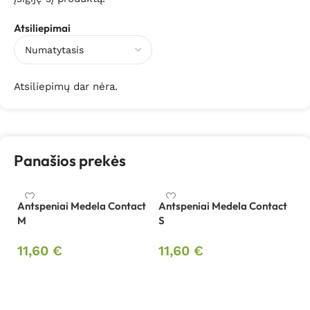
Atsiliepimai
Atsiliepimų dar nėra.
Panašios prekės
Antspeniai Medela Contact
Antspeniai Medela Contact
M
S
Bu
11,60
€
11,60
€
M
Į krepšelį
Į krepšelį
1