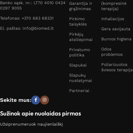
Banko sąsk. nr.: LT70 4010 0424
Garantija ir
(kompresinė
0297 9055
grąžinimas
terapija)
Telefonas: +370 683 68331
Pirkimo
Inhaliacijos
taisyklės
El. paštas: info@biomed.lt
Gera savijauta
Pirkėjų
Burnos higiena
atsiliepimai
Odos
Privatumo
problemos
politika
Poliarizuotos
Slapukai
šviesos terapija
Slapukų
nustatymai
Partneriai
Sekite mus:
Sužinok apie nuolaidas pirmas
Užsiprenumeruok naujienlaiškį