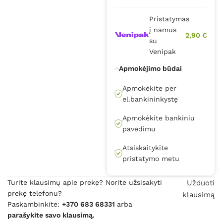
Pristatymas
į namus
2,90 €
su
Venipak
Apmokėjimo būdai
Apmokėkite per
el.bankininkystę
Apmokėkite bankiniu
pavedimu
Atsiskaitykite
pristatymo metu
Turite klausimų apie prekę? Norite užsisakyti
Užduoti
prekę telefonu?
klausimą
Paskambinkite:
+370 683 68331
arba
parašykite savo klausimą.