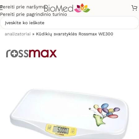
Pereiti prie naršymo
Pereiti prie pagrindinio turinio
Pradžia
»
Sveikatos priežiūrai
»
Svarstyklės, kūno masės
analizatoriai
»
Kūdikių svarstyklės Rossmax WE300