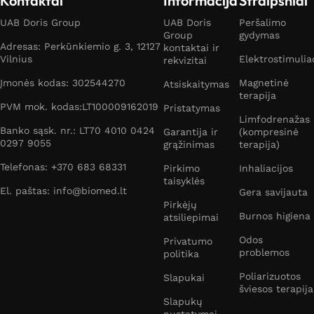
Kontaktai
Informacija
Straipsniai
UAB Doris Group
UAB Doris
Peršalimo
Group
gydymas
Adresas: Perkūnkiemio g. 3, 12127
kontaktai ir
Vilnius
Elektrostimulia
rekvizitai
Įmonės kodas: 302544270
Magnetinė
Atsiskaitymas
terapija
PVM mok. kodas:LT100009162019
Pristatymas
Limfodrenažas
Banko sąsk. nr.: LT70 4010 0424
Garantija ir
(kompresinė
0297 9055
grąžinimas
terapija)
Telefonas: +370 683 68331
Pirkimo
Inhaliacijos
taisyklės
El. paštas: info@biomed.lt
Gera savijauta
Pirkėjų
Burnos higiena
atsiliepimai
Odos
Privatumo
problemos
politika
Poliarizuotos
Slapukai
šviesos terapija
Slapukų