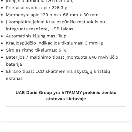
Įrenginio atmintis: 120 rezultatų
Prietaiso svoris: apie 226,3 g
Matmenys: apie 120 mm x 66 mm x 30 mm
Į komplektą įeina: Kraujospūdžio matuoklis su
integruota manžete, USB laidas
Automatinis išjungimas: Taip
Kraujospūdžio indikacijos tikslumas: 3 mmHg
Širdies ritmo tikslumas: 5 %
Baterijos / maitinimo tipas: įmontuota 640 mAh ličio
baterija
Ekrano tipas: LCD skaitmeninis skystųjų kristalų
ekranas
UAB Doris Group yra VITAMMY prekinio ženklo
atstovas Lietuvoje