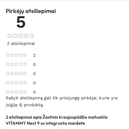
Pirkėjų atsiliepimai
5
2 atsiliepimai
2
0
0
0
0
Rašyti atsiliepimą gali tik prisijungę pirkėjai, kurie yra
įsigiję šį produktą.
2 atsiliepimai apie
Žastinis kraujospūdžio matuoklis
VITAMMY Next 9 su integruota manžete