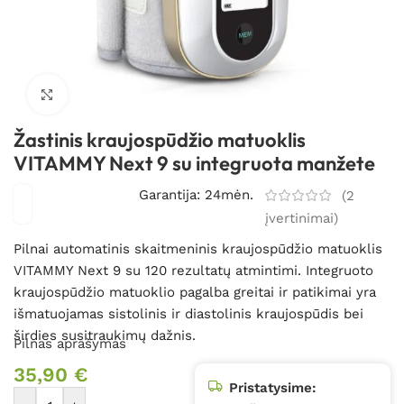
Spustelėkite, kad padidintumėte
Žastinis kraujospūdžio matuoklis
VITAMMY Next 9 su integruota manžete
Garantija: 24mėn.
(
2
įvertinimai)
Pilnai automatinis skaitmeninis kraujospūdžio matuoklis
VITAMMY Next 9 su 120 rezultatų atmintimi. Integruoto
kraujospūdžio matuoklio pagalba greitai ir patikimai yra
išmatuojamas sistolinis ir diastolinis kraujospūdis bei
širdies susitraukimų dažnis.
Pilnas aprašymas
35,90
€
Pristatysime: