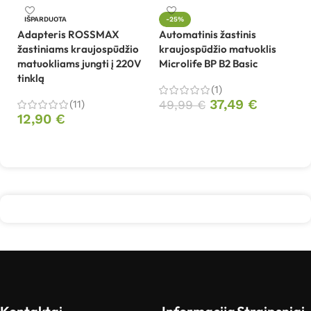
IŠPARDUOTA
-25%
Adapteris ROSSMAX
Automatinis žastinis
Kr
žastiniams kraujospūdžio
kraujospūdžio matuoklis
s
matuokliams jungti į 220V
Microlife BP B2 Basic
tinklą
1
(1)
37,49
€
(11)
49,99
€
12,90
€
Į krepšelį
Daugiau