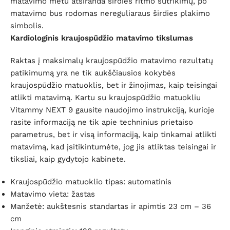
matavimo metu atsiranda širdies ritmo sutrikimų, po
matavimo bus rodomas nereguliaraus širdies plakimo
simbolis.
Kardiologinis kraujospūdžio matavimo tikslumas
Raktas į maksimalų kraujospūdžio matavimo rezultatų
patikimumą yra ne tik aukščiausios kokybės
kraujospūdžio matuoklis, bet ir žinojimas, kaip teisingai
atlikti matavimą. Kartu su kraujospūdžio matuokliu
Vitammy NEXT 9 gausite naudojimo instrukciją, kurioje
rasite informaciją ne tik apie techninius prietaiso
parametrus, bet ir visą informaciją, kaip tinkamai atlikti
matavimą, kad įsitikintumėte, jog jis atliktas teisingai ir
tiksliai, kaip gydytojo kabinete.
Kraujospūdžio matuoklio tipas: automatinis
Matavimo vieta: žastas
Manžetė: aukštesnis standartas ir apimtis 23 cm – 36
cm