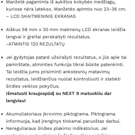
Manžetė pagaminta iš aukštos kokybės medžiagų,
kuriose nėra latekso. Manžetės apimtis nuo 23-36 cm.
– LCD SKAITMENINIS EKRANAS
Aiškus 58 mm x 30 mm matmenų LCD ekranas leidžia
lengvai ir greitai perskaityti rezultatus.
-ATMINTIS 120 REZULTATŲ
Jei gydytojas patarė užsirašyti rezultatus, o jūs apie tai
pamirštate, atminties funkcija tikrai būsite patenkinti.
Tai leidžia jums prisiminti ankstesnių matavimų
rezultatus, leidžiančius nuolat kontroliuoti ir stebėti
širdies veiklos pokyčius.
Išmatuoti kraujospūdį su NEXT 9 matuokliu dar
lengviau!
Akumuliatoriaus įkrovimo piktograma. Piktograma
informuoja, kad įrenginys tinkamai paruoštas darbui.
Nereguliaraus širdies plakimo indikatorius. Jei