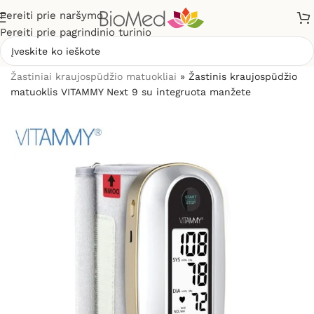
Pereiti prie naršymo
Pereiti prie pagrindinio turinio
Pradžia
»
Sveikatos priežiūrai
»
Kraujospūdžio matuokliai
»
Žastiniai kraujospūdžio matuokliai
»
Žastinis kraujospūdžio
matuoklis VITAMMY Next 9 su integruota manžete