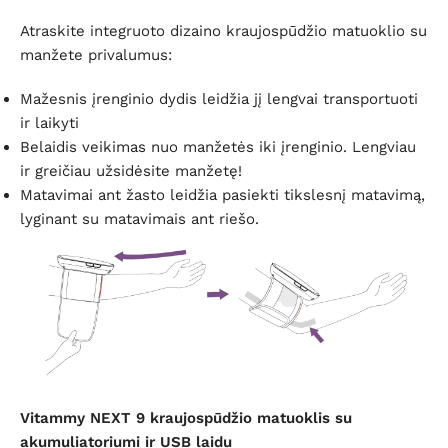
Atraskite integruoto dizaino kraujospūdžio matuoklio su
manžete privalumus:
Mažesnis įrenginio dydis leidžia jį lengvai transportuoti
ir laikyti
Belaidis veikimas nuo manžetės iki įrenginio. Lengviau
ir greičiau užsidėsite manžetę!
Matavimai ant žasto leidžia pasiekti tikslesnį matavimą,
lyginant su matavimais ant riešo.
Vitammy NEXT 9 kraujospūdžio matuoklis su
akumuliatoriumi ir USB laidu