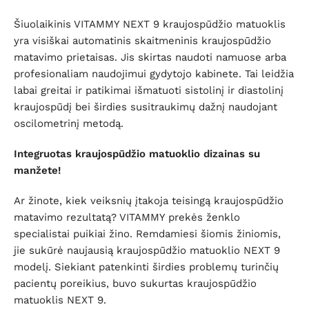
Šiuolaikinis VITAMMY NEXT 9 kraujospūdžio matuoklis
yra visiškai automatinis skaitmeninis kraujospūdžio
matavimo prietaisas. Jis skirtas naudoti namuose arba
profesionaliam naudojimui gydytojo kabinete. Tai leidžia
labai greitai ir patikimai išmatuoti sistolinį ir diastolinį
kraujospūdį bei širdies susitraukimų dažnį naudojant
oscilometrinį metodą.
Integruotas kraujospūdžio matuoklio dizainas su
manžete!
Ar žinote, kiek veiksnių įtakoja teisingą kraujospūdžio
matavimo rezultatą? VITAMMY prekės ženklo
specialistai puikiai žino. Remdamiesi šiomis žiniomis,
jie sukūrė naujausią kraujospūdžio matuoklio NEXT 9
modelį. Siekiant patenkinti širdies problemų turinčių
pacientų poreikius, buvo sukurtas kraujospūdžio
matuoklis NEXT 9.