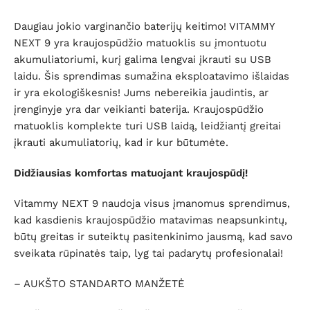
Daugiau jokio varginančio baterijų keitimo! VITAMMY
NEXT 9 yra kraujospūdžio matuoklis su įmontuotu
akumuliatoriumi, kurį galima lengvai įkrauti su USB
laidu. Šis sprendimas sumažina eksploatavimo išlaidas
ir yra ekologiškesnis! Jums nebereikia jaudintis, ar
įrenginyje yra dar veikianti baterija. Kraujospūdžio
matuoklis komplekte turi USB laidą, leidžiantį greitai
įkrauti akumuliatorių, kad ir kur būtumėte.
Didžiausias komfortas matuojant kraujospūdį!
Vitammy NEXT 9 naudoja visus įmanomus sprendimus,
kad kasdienis kraujospūdžio matavimas neapsunkintų,
būtų greitas ir suteiktų pasitenkinimo jausmą, kad savo
sveikata rūpinatės taip, lyg tai padarytų profesionalai!
– AUKŠTO STANDARTO MANŽETĖ