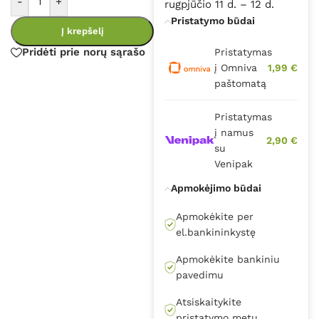
-
+
rugpjūčio 11 d. – 12 d.
Pristatymo būdai
Į krepšelį
Pridėti prie norų sąrašo
Pristatymas
į Omniva
1,99 €
paštomatą
Pristatymas
į namus
2,90 €
su
Venipak
Apmokėjimo būdai
Apmokėkite per
el.bankininkystę
Apmokėkite bankiniu
pavedimu
Atsiskaitykite
pristatymo metu