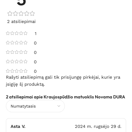
2 atsiliepimai
1
0
0
0
0
Rašyti atsiliepimą gali tik prisijungę pirkėjai, kurie yra
įsigiję šį produktą.
2 atsiliepimai apie
Kraujospūdžio matuoklis Novama DURA
Asta V.
2024 m. rugsėjo 29 d.