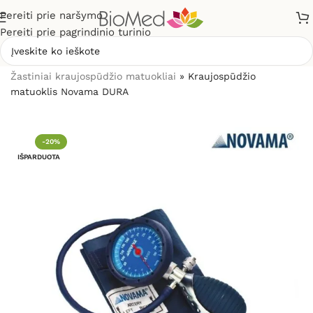
Pereiti prie naršymo
Pereiti prie pagrindinio turinio
Pradžia
»
Sveikatos priežiūrai
»
Kraujospūdžio matuokliai
»
Žastiniai kraujospūdžio matuokliai
»
Kraujospūdžio
matuoklis Novama DURA
-20%
IŠPARDUOTA