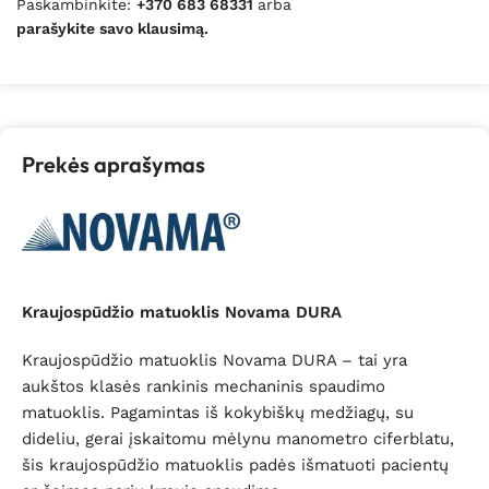
Paskambinkite:
+370 683 68331
arba
parašykite savo klausimą.
Prekės aprašymas
Kraujospūdžio matuoklis Novama DURA
Kraujospūdžio matuoklis Novama DURA – tai yra
aukštos klasės rankinis mechaninis spaudimo
matuoklis.
Pagamintas iš kokybiškų medžiagų, su
dideliu, gerai įskaitomu mėlynu manometro ciferblatu,
šis kraujospūdžio matuoklis padės išmatuoti pacientų