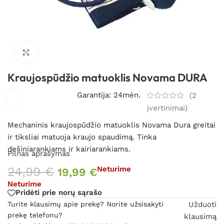
Spustelėkite, kad padidintumėte
Kraujospūdžio matuoklis Novama DURA
Garantija: 24mėn.
(
2
įvertinimai)
Mechaninis kraujospūdžio matuoklis Novama Dura
greitai
ir tiksliai matuoja kraujo spaudimą. T
inka
dešiniarankiams ir kairiarankiams.
Pilnas aprašymas
24,99
€
Neturime
19,99
€
Neturime
Pridėti prie norų sąrašo
Turite klausimų apie prekę? Norite užsisakyti
Užduoti
prekę telefonu?
klausimą