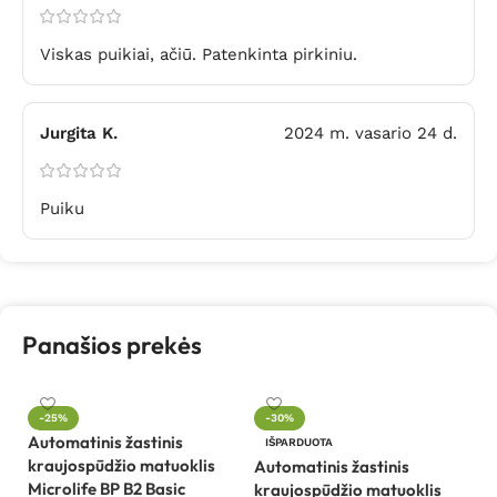
Viskas puikiai, ačiū. Patenkinta pirkiniu.
Jurgita K.
2024 m. vasario 24 d.
Puiku
Panašios prekės
L
-25%
-30%
k
Automatinis žastinis
IŠPARDUOTA
ju
kraujospūdžio matuoklis
Automatinis žastinis
Microlife BP B2 Basic
kraujospūdžio matuoklis