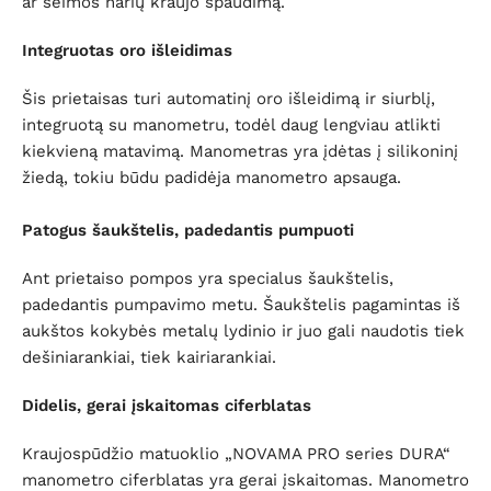
ar šeimos narių kraujo spaudimą.
Integruotas oro išleidimas
Šis prietaisas turi automatinį oro išleidimą ir siurblį,
integruotą su manometru, todėl daug lengviau atlikti
kiekvieną matavimą.
Manometras yra įdėtas į silikoninį
žiedą, tokiu būdu padidėja manometro apsauga.
Patogus šaukštelis, padedantis pumpuoti
Ant prietaiso pompos yra specialus šaukštelis,
padedantis pumpavimo metu.
Šaukštelis pagamintas iš
aukštos kokybės metalų lydinio ir juo gali naudotis tiek
dešiniarankiai, tiek kairiarankiai.
Didelis, gerai įskaitomas ciferblatas
Kraujospūdžio matuoklio „NOVAMA PRO series DURA“
manometro ciferblatas yra gerai įskaitomas.
Manometro