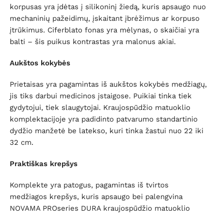
korpusas yra įdėtas į silikoninį žiedą, kuris apsaugo nuo
mechaninių pažeidimų, įskaitant įbrėžimus ar korpuso
įtrūkimus.
Ciferblato fonas yra mėlynas, o skaičiai yra
balti – šis puikus kontrastas yra malonus akiai.
Aukštos kokybės
Prietaisas yra pagamintas iš aukštos kokybės medžiagų,
jis tiks darbui medicinos įstaigose.
Puikiai tinka tiek
gydytojui, tiek slaugytojai.
Kraujospūdžio matuoklio
komplektacijoje yra padidinto patvarumo standartinio
dydžio manžetė be latekso, kuri tinka žastui nuo 22 iki
32 cm.
Praktiškas krepšys
Komplekte yra patogus, pagamintas iš tvirtos
medžiagos krepšys, kuris
apsaugo bei palengvina
NOVAMA PROseries DURA kraujospūdžio matuoklio