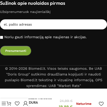
Sužinok apie nuolaidas pirmas
Užsiprenumeruok naujienlaiškį
Noriu gauti informaciją apie naujienas ir akcijas.
© 2014-2026 Biomed.lt. Visos teisės saugomos. Be UAB
"Doris Group" sutikimo draudžiama kopijuoti ir naudoti
puslapio Biomed.lt tekstinę ir vizualinę informaciją. OPS
sprendimas: UAB "Market Rats"
Kraujospūdžio matuoklis
24,99
€
Novama DURA
Neturime
19,99
€