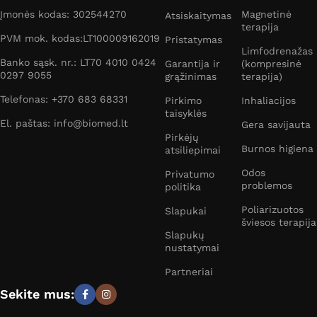
Įmonės kodas: 302544270
Magnetinė
Atsiskaitymas
terapija
PVM mok. kodas:LT100009162019
Pristatymas
Limfodrenažas
Banko sąsk. nr.: LT70 4010 0424
Garantija ir
(kompresinė
0297 9055
grąžinimas
terapija)
Telefonas: +370 683 68331
Pirkimo
Inhaliacijos
taisyklės
El. paštas: info@biomed.lt
Gera savijauta
Pirkėjų
Burnos higiena
atsiliepimai
Odos
Privatumo
problemos
politika
Poliarizuotos
Slapukai
šviesos terapija
Slapukų
nustatymai
Partneriai
Sekite mus: