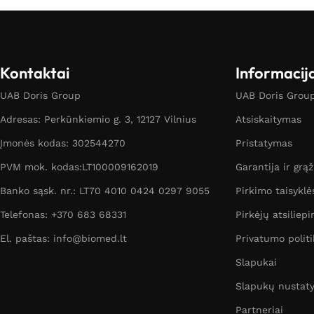
Kontaktai
Informacij
UAB Doris Group
UAB Doris Group 
Adresas: Perkūnkiemio g. 3, 12127 Vilnius
Atsiskaitymas
Įmonės kodas: 302544270
Pristatymas
PVM mok. kodas:LT100009162019
Garantija ir grą
Banko sąsk. nr.: LT70 4010 0424 0297 9055
Pirkimo taisyklė
Telefonas: +370 683 68331
Pirkėjų atsiliepi
El. paštas: info@biomed.lt
Privatumo politi
Slapukai
Slapukų nustat
Partneriai