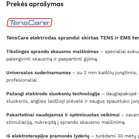
Prekės aprašymas
TensCare elektrodas sprandui skirtas TENS ir EMS ter
Tikslingas sprando skausmo malšinimas
– specialiai suku
palengvinti skausmą ir paspartinti gijimą.
Universalus suderinamumas
– su 2 mm kaiščių jungtimis, 
profesionaliai.
Pažangi elektrodo sluoksnių technologija
– daugiapakopė ko
sluoksnis, anglies laidžioji plėvelė ir saugus spaustuko jung
Pakartotinai naudojamas ir optimizuotas veikimui
– savaim
stimuliaciją, nukreiptą į sprando skausmo malšinimą.
Iš elektroterapijos pramonės lyderių
– turėdami 30 metų pat