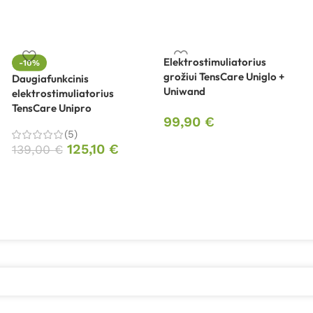
Elektrostimuliatorius
-10%
grožiui TensCare Uniglo +
Daugiafunkcinis
Uniwand
elektrostimuliatorius
TensCare Unipro
99,90
€
(5)
125,10
€
139,00
€