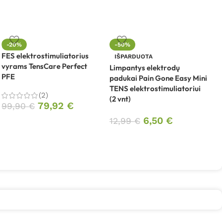
-20%
-50%
FES elektrostimuliatorius
IŠPARDUOTA
vyrams TensCare Perfect
Limpantys elektrodų
M
PFE
padukai Pain Gone Easy Mini
T
TENS elektrostimuliatoriui
E
(2)
(2 vnt)
79,92
€
99,90
€
6,50
€
12,99
€