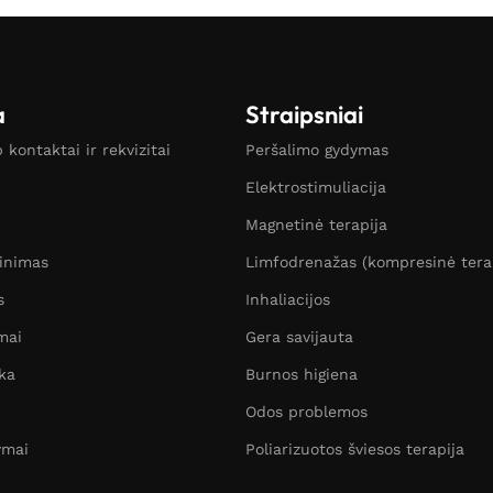
a
Straipsniai
kontaktai ir rekvizitai
Peršalimo gydymas
Elektrostimuliacija
Magnetinė terapija
žinimas
Limfodrenažas (kompresinė tera
s
Inhaliacijos
mai
Gera savijauta
ka
Burnos higiena
Odos problemos
ymai
Poliarizuotos šviesos terapija