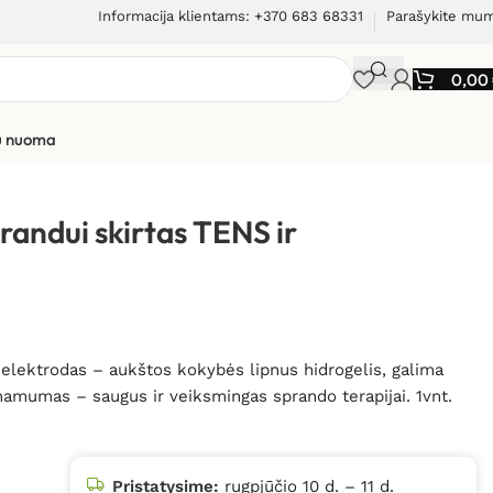
Informacija klientams: +370 683 68331
Parašykite mu
0,00
ių nuoma
rapijai
randui skirtas TENS ir
 elektrodas – aukštos kokybės lipnus hidrogelis, galima
inamumas – saugus ir veiksmingas sprando terapijai. 1vnt.
Pristatysime:
rugpjūčio 10 d. – 11 d.