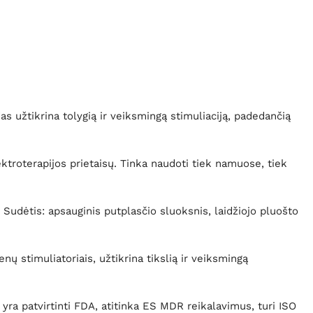
 užtikrina tolygią ir veiksmingą stimuliaciją, padedančią
troterapijos prietaisų. Tinka naudoti tiek namuose, tiek
 Sudėtis: apsauginis putplasčio sluoksnis, laidžiojo pluošto
ų stimuliatoriais, užtikrina tikslią ir veiksmingą
yra patvirtinti FDA, atitinka ES MDR reikalavimus, turi ISO