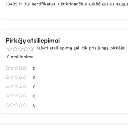
13485 ir BSI sertifikatus, užtikrinančius aukščiausius sau
Pirkėjų atsiliepimai
Rašyti atsiliepimą gali tik prisijungę pirkėjai,
0 atsiliepimai
0
0
0
0
0