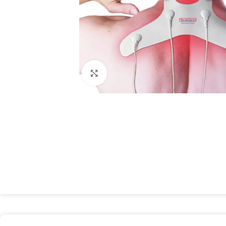
Spustelėkite, kad padidintumėte