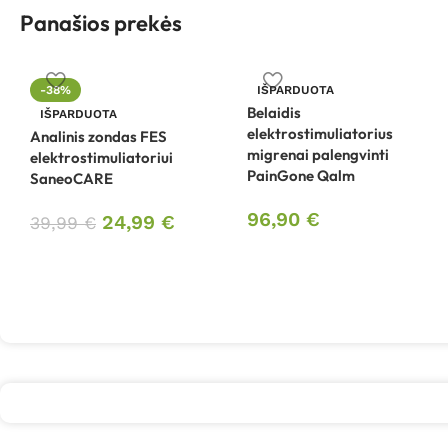
Panašios prekės
-38%
IŠPARDUOTA
Belaidis
IŠPARDUOTA
elektrostimuliatorius
Analinis zondas FES
migrenai palengvinti
elektrostimuliatoriui
PainGone Qalm
SaneoCARE
96,90
€
24,99
€
39,99
€