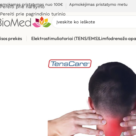
emokamas pristatymas nuo 100€
Apmokėjimas pristatymo metu
Pereiti prie naršymo
Pereiti prie pagrindinio turinio
isos prekės
Elektrostimuliatoriai (TENS/EMS)
Limfodrenažo apa
Pradžia
»
Elektrostimuliacijai (TENS / EMS)
»
Elektrostimuliato