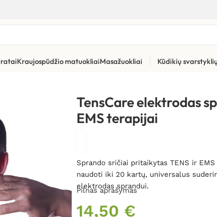
ratai
Kraujospūdžio matuokliai
Masažuokliai
Kūdikių svarstykl
rių priedai
»
TensCare elektrodas sprandui skirtas TENS ir EMS te
TensCare elektrodas sp
EMS terapijai
Sprando sričiai pritaikytas TENS ir EMS
naudoti iki 20 kartų, universalus suder
elektrodas sprandui.
Pilnas aprašymas
14,50
€