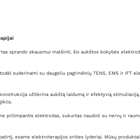
apijai
rtas sprando skausmui malšinti, šis aukštos kokybės elektrodas
todėl suderinami su daugeliu pagrindinių TENS, EMS ir IFT elek
nstrukcija užtikrina aukštą laidumą ir efektyvią stimuliaciją.
iklis.
e prilimpantis elektrodas, sukurtas naudoti su nervų ir raumen
irtį, esame elektroterapijos srities lyderiai. Mūsų produktai 