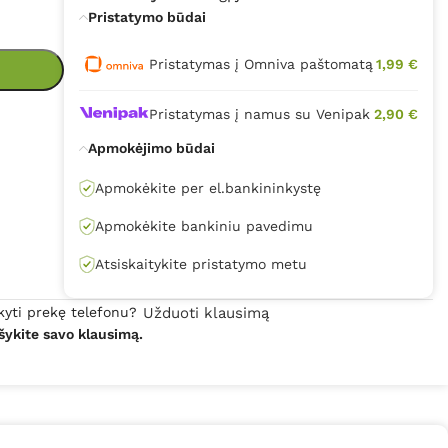
Pristatymo būdai
Pristatymas į Omniva paštomatą
1,99 €
Pristatymas į namus su Venipak
2,90 €
Apmokėjimo būdai
Apmokėkite per el.bankininkystę
Apmokėkite bankiniu pavedimu
Atsiskaitykite pristatymo metu
kyti prekę telefonu?
Užduoti klausimą
šykite savo klausimą.