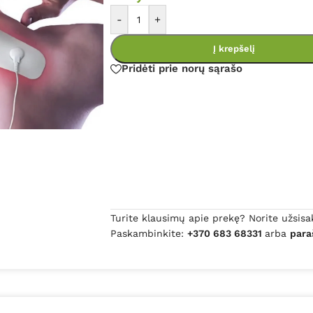
-
+
Į krepšelį
Pridėti prie norų sąrašo
Turite klausimų apie prekę? Norite užsisa
Paskambinkite:
+370 683 68331
arba
para