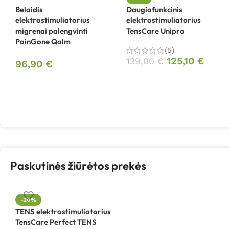
Belaidis
Daugiafunkcinis
elektrostimuliatorius
elektrostimuliatorius
migrenai palengvinti
TensCare Unipro
PainGone Qalm
(5)
125,10
€
139,00
€
96,90
€
Paskutinės žiūrėtos prekės
-20%
TENS elektrostimuliatorius
TensCare Perfect TENS