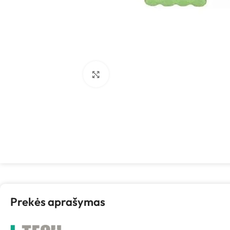
Spustelėkite, kad padidintumėte
Prekės aprašymas