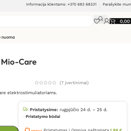
Informacija klientams: +370 683 68331
Parašykite mu
0,00
ių nuoma
iams
H Mio-Care
(
7
įvertinimai)
are elektrostimuliatoriams.
Pristatysime:
rugpjūčio 24 d. – 25 d.
Pristatymo būdai
Pristatymas į Omniva paštomatą
1,99 €