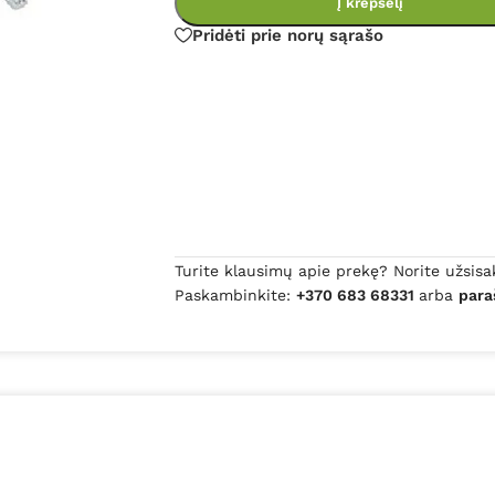
Į krepšelį
Pridėti prie norų sąrašo
Turite klausimų apie prekę? Norite užsisa
Paskambinkite:
+370 683 68331
arba
para