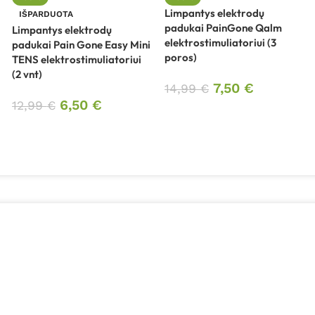
Limpantys elektrodų
IŠPARDUOTA
padukai PainGone Qalm
Limpantys elektrodų
elektrostimuliatoriui (3
padukai Pain Gone Easy Mini
poros)
TENS elektrostimuliatoriui
(2 vnt)
7,50
€
14,99
€
6,50
€
12,99
€