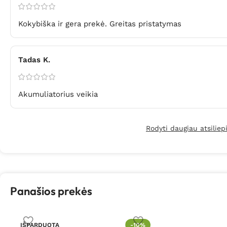
Kokybiška ir gera prekė. Greitas pristatymas
Tadas K.
Akumuliatorius veikia
Rodyti daugiau atsilie
Panašios prekės
IŠPARDUOTA
-10%