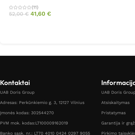
(11)
41,60
€
52,00
€
Kontaktai
Informacij
UAB Doris Group
UAB Doris Group 
Adresas: Perkūnkiemio g. 3, 12127 Vilnius
Atsiskaitymas
Įmonės kodas: 302544270
Pristatymas
PVM mok. kodas:LT100009162019
Garantija ir grą
Banko sąsk. nr.: LT70 4010 0424 0297 9055
Pirkimo taisyklė