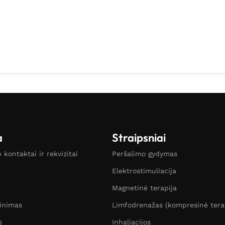
a
Straipsniai
kontaktai ir rekvizitai
Peršalimo gydymas
Elektrostimuliacija
Magnetinė terapija
žinimas
Limfodrenažas (kompresinė tera
s
Inhaliacijos