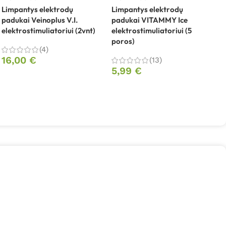
Limpantys elektrodų
Limpantys elektrodų
padukai Veinoplus V.I.
padukai VITAMMY Ice
M
elektrostimuliatoriui (2vnt)
elektrostimuliatoriui (5
T
poros)
E
(4)
16,00
€
(13)
5,99
€