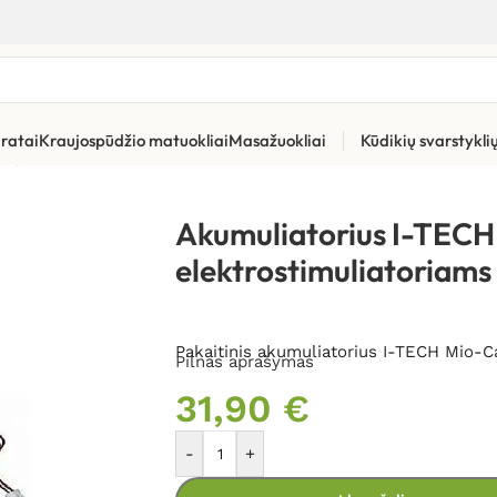
ratai
Kraujospūdžio matuokliai
Masažuokliai
Kūdikių svarstykl
rių priedai
»
Akumuliatorius I-TECH Mio-Care elektrostimuliator
Akumuliatorius I-TEC
elektrostimuliatoriams
Pakaitinis akumuliatorius I-TECH Mio-C
Pilnas aprašymas
31,90
€
-
+