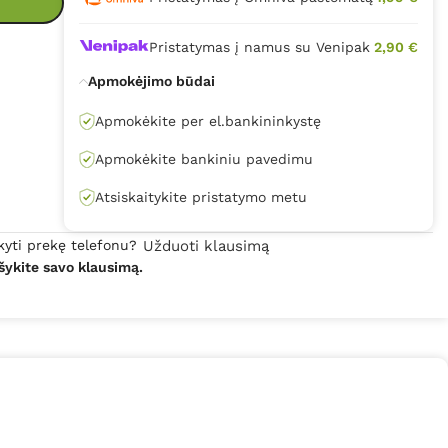
Pristatymas į namus su Venipak
2,90 €
Apmokėjimo būdai
Apmokėkite per el.bankininkystę
Apmokėkite bankiniu pavedimu
Atsiskaitykite pristatymo metu
kyti prekę telefonu?
Užduoti klausimą
šykite savo klausimą.