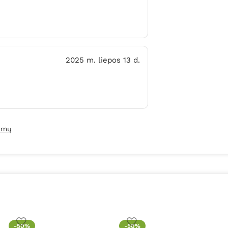
2025 m. liepos 13 d.
pimų
-50%
-50%