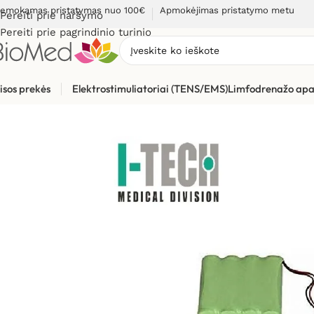
emokamas pristatymas nuo 100€
Apmokėjimas pristatymo metu
Pereiti prie naršymo
Pereiti prie pagrindinio turinio
isos prekės
Elektrostimuliatoriai (TENS/EMS)
Limfodrenažo apa
Pradžia
»
Elektrostimuliacijai (TENS / EMS)
»
Elektrostimuliato