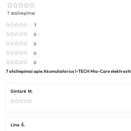
7 atsiliepimai
7
0
0
0
0
7 atsiliepimai apie
Akumuliatorius I-TECH Mio-Care elektrost
Gintarė M.
Lina Š.