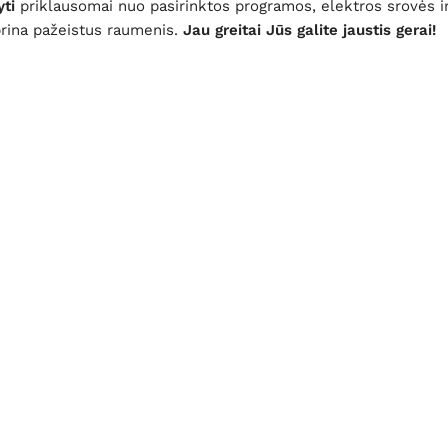
ti
priklausomai nuo pasirinktos programos,
elektros srovės 
prina pažeistus raumenis.
Jau greitai Jūs galite jaustis gerai!