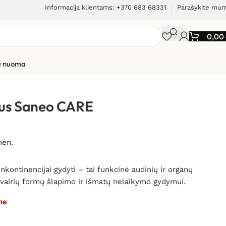
Informacija klientams: +370 683 68331
Parašykite mu
0,00
ių nuoma
tinencijai gydyti
rius Saneo CARE
mėn.
kontinencijai gydyti – tai funkcinė audinių ir organų
 įvairių formų šlapimo ir išmatų nelaikymo gydymui.
me