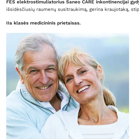
FES elektrostimuliatorius Saneo CARE inkontinencijai gydy
išsidėsčiusių raumenų susitraukimą, gerina kraujotaką, sti
IIa klasės medicininis prietaisas.