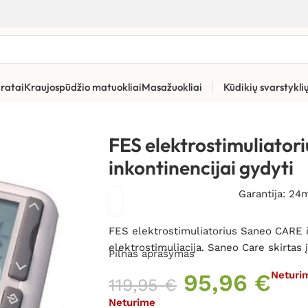
ratai
Kraujospūdžio matuokliai
Masažuokliai
Kūdikių svarstykl
riai inkontinencijai
»
FES elektrostimuliatorius Saneo CARE inkon
FES elektrostimuliato
inkontinencijai gydyti
Garantija: 24
FES elektrostimuliatorius Saneo CARE in
elektrostimuliacija. Saneo Care skirtas
Pilnas aprašymas
95,96
€
Neturi
119,95
€
Neturime