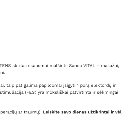
 TENS skirtas skausmui malšinti, Saneo VITAL – masažui,
ui.
, taip pat galima papildomai įsigyti 1 porą elektordų ir
timuliacija (FES) yra moksliškai patvirtinta ir sėkmingai
peracijų ar traumų).
Leiskite savo dienas užtikrintai ir vėl