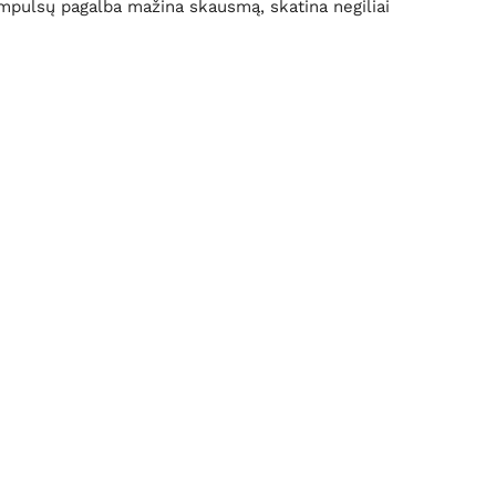
impulsų pagalba mažina skausmą, skatina negiliai