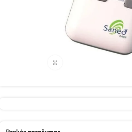
Spustelėkite, kad padidintumėte
Prekės aprašymas