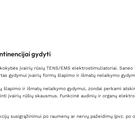
tinencijai gydyti
kokybės įvairių rūsių TENS/EMS elektrostimuliatoriai. Saneo
as gydymui įvairių formų šlapimo ir išmatų nelaikymo gydym
ų šlapimo ir išmatų nelaikymo gydymui, zondai perkami atskirai
inti įvairių rūšių skausmus.
Funkcinė audinių ir organų elektros
cijų susigrąžinimui
po raumenų ar nervų pažeidimų (pvz. po o