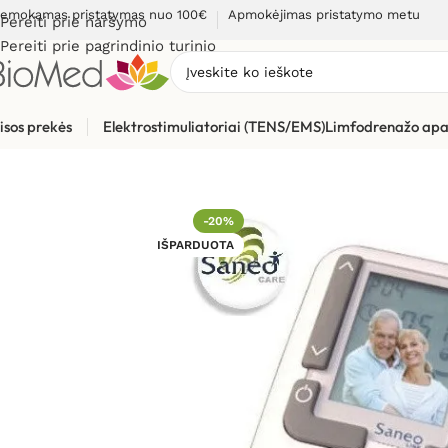
emokamas pristatymas nuo 100€
Apmokėjimas pristatymo metu
Pereiti prie naršymo
Pereiti prie pagrindinio turinio
isos prekės
Elektrostimuliatoriai (TENS/EMS)
Limfodrenažo apa
Pradžia
»
Elektrostimuliacijai (TENS / EMS)
»
Elektrostimuliato
-20%
IŠPARDUOTA