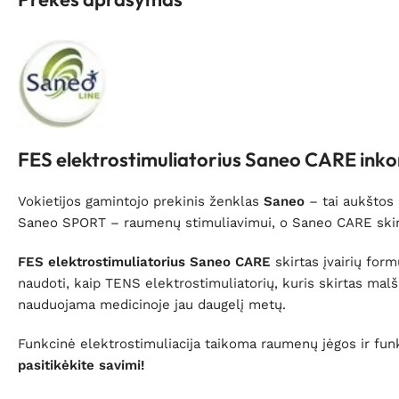
FES elektrostimuliatorius Saneo CARE inkon
Vokietijos gamintojo prekinis ženklas
Saneo
– tai aukštos 
Saneo SPORT – raumenų stimuliavimui, o Saneo CARE skirt
FES elektrostimuliatorius Saneo CARE
skirtas įvairių form
naudoti, kaip TENS elektrostimuliatorių, kuris skirtas malš
nauduojama medicinoje jau daugelį metų.
Funkcinė elektrostimuliacija taikoma raumenų jėgos ir funk
pasitikėkite savimi!