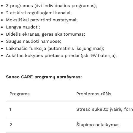
3 programos (dvi individualios programos);
2 atskirai reguliuojami kanalai;
Moksliškai patvirtinti nustatymai;
Lengva naudoti;
Didelis ekranas, geras skaitomumas;
Saugus naudoti namuose;
Laikmačio funkcija (automatinis išsijungimas);
Aukštos kokybės prietaiso priedai (įsk. 9V baterija);
Saneo CARE programų aprašymas:
Programa
Problemos rūšis
1
Streso sukelto įvairių f
2
Šlapimo nelaikymas