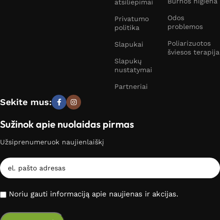
Burnos higiena
atsiliepimai
Odos
Privatumo
problemos
politika
Poliarizuotos
Slapukai
šviesos terapija
Slapukų
nustatymai
Partneriai
Sekite mus:
Sužinok apie nuolaidas pirmas
Užsiprenumeruok naujienlaiškį
Noriu gauti informaciją apie naujienas ir akcijas.