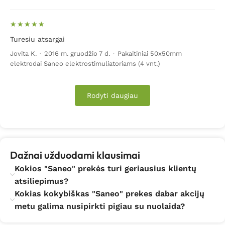
Turesiu atsargai
Jovita K.
·
2016 m. gruodžio 7 d.
·
Pakaitiniai 50x50mm
elektrodai Saneo elektrostimuliatoriams (4 vnt.)
Rodyti daugiau
Dažnai užduodami klausimai
Kokios "Saneo" prekės turi geriausius klientų
atsiliepimus?
Kokias kokybiškas "Saneo" prekes dabar akcijų
metu galima nusipirkti pigiau su nuolaida?