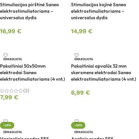
Stimuliacijos pirštinė Saneo
Stimuliacijos kojinė Saneo
elektrostimuliatoriams –
elektrostimuliatoriams –
universalus dydis
universalus dydis
16,99
€
14,99
€
Daugiau
Daugiau
IŠPARDUOTA
IŠPARDUOTA
Pakaitiniai 50x50mm
Pakaitiniai apvalūs 32 mm
elektrodai Saneo
skersmens elektrodai Saneo
elektrostimuliatoriams (4 vnt.)
elektrostimuliatoriams (4 vnt.)
(3)
6,99
€
7,99
€
Daugiau
Daugiau
-38%
-38%
IŠPARDUOTA
IŠPARDUOTA
Vaginalinis zondas FES
Analinis zondas FES