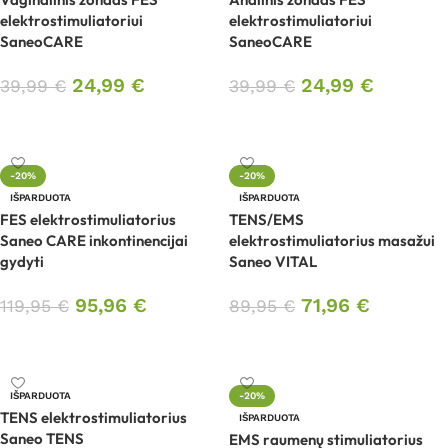
elektrostimuliatoriui
elektrostimuliatoriui
SaneoCARE
SaneoCARE
24,99
€
24,99
€
39,99
€
39,99
€
Daugiau
Daugiau
-20%
-20%
IŠPARDUOTA
IŠPARDUOTA
FES elektrostimuliatorius
TENS/EMS
Saneo CARE inkontinencijai
elektrostimuliatorius masažui
gydyti
Saneo VITAL
95,96
€
71,96
€
119,95
€
89,95
€
Daugiau
Daugiau
IŠPARDUOTA
-20%
TENS elektrostimuliatorius
IŠPARDUOTA
Saneo TENS
EMS raumenų stimuliatorius