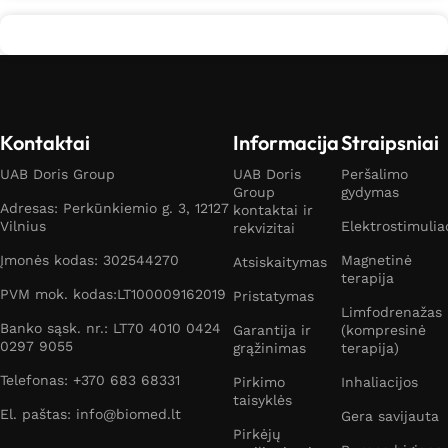
Kontaktai
Informacija
Straipsniai
UAB Doris Group
UAB Doris
Peršalimo
Group
gydymas
Adresas: Perkūnkiemio g. 3, 12127
kontaktai ir
Vilnius
Elektrostimulia
rekvizitai
Įmonės kodas: 302544270
Magnetinė
Atsiskaitymas
terapija
PVM mok. kodas:LT100009162019
Pristatymas
Limfodrenažas
Banko sąsk. nr.: LT70 4010 0424
Garantija ir
(kompresinė
0297 9055
grąžinimas
terapija)
Telefonas: +370 683 68331
Pirkimo
Inhaliacijos
taisyklės
El. paštas: info@biomed.lt
Gera savijauta
Pirkėjų