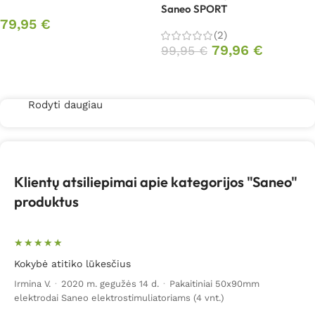
Saneo SPORT
79,95
€
(2)
Daugiau
79,96
€
99,95
€
Daugiau
Rodyti daugiau
Klientų atsiliepimai apie kategorijos "Saneo"
produktus
Kokybė atitiko lūkesčius
Irmina V.
·
2020 m. gegužės 14 d.
·
Pakaitiniai 50x90mm
elektrodai Saneo elektrostimuliatoriams (4 vnt.)