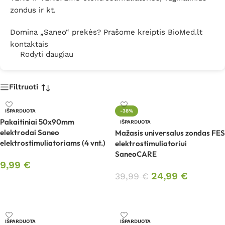
zondus ir kt.
Domina „Saneo“ prekės? Prašome kreiptis
BioMed.lt
kontaktais
Rodyti daugiau
Filtruoti
IŠPARDUOTA
-38%
Pakaitiniai 50x90mm
IŠPARDUOTA
elektrodai Saneo
Mažasis universalus zondas FES
elektrostimuliatoriams (4 vnt.)
elektrostimuliatoriui
SaneoCARE
9,99
€
24,99
€
39,99
€
Daugiau
Daugiau
IŠPARDUOTA
IŠPARDUOTA