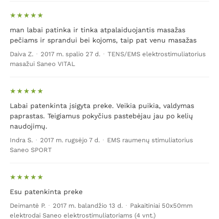
man labai patinka ir tinka atpalaiduojantis masažas
pečiams ir sprandui bei kojoms, taip pat venu masažas
Daiva Z.
·
2017 m. spalio 27 d.
·
TENS/EMS elektrostimuliatorius
masažui Saneo VITAL
Labai patenkinta įsigyta preke. Veikia puikia, valdymas
paprastas. Teigiamus pokyčius pastebėjau jau po kelių
naudojimų.
Indra S.
·
2017 m. rugsėjo 7 d.
·
EMS raumenų stimuliatorius
Saneo SPORT
Esu patenkinta preke
Deimantė P.
·
2017 m. balandžio 13 d.
·
Pakaitiniai 50x50mm
elektrodai Saneo elektrostimuliatoriams (4 vnt.)