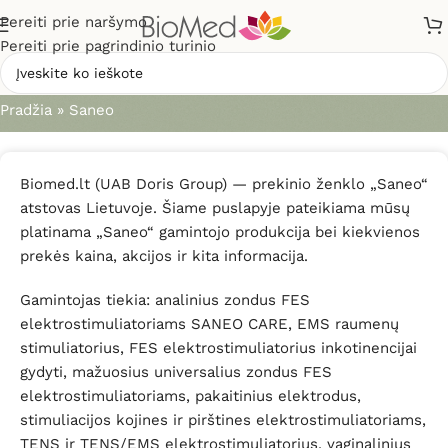
Pereiti prie naršymo
Pereiti prie pagrindinio turinio
Saneo
Pradžia
»
Saneo
Biomed.lt (UAB Doris Group) — prekinio ženklo „Saneo“
atstovas Lietuvoje. Šiame puslapyje pateikiama mūsų
platinama „Saneo“ gamintojo produkcija bei kiekvienos
prekės kaina, akcijos ir kita informacija.
Gamintojas tiekia: analinius zondus FES
elektrostimuliatoriams SANEO CARE, EMS raumenų
stimuliatorius, FES elektrostimuliatorius inkotinencijai
gydyti, mažuosius universalius zondus FES
elektrostimuliatoriams, pakaitinius elektrodus,
stimuliacijos kojines ir pirštines elektrostimuliatoriams,
TENS ir TENS/EMS elektrostimuliatorius, vaginalinius