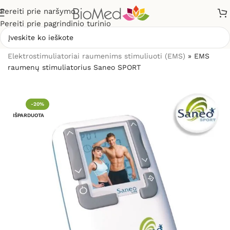
Pereiti prie naršymo
Pereiti prie pagrindinio turinio
Pradžia
»
Elektrostimuliacijai (TENS / EMS)
»
Elektrostimuliatoriai raumenims stimuliuoti (EMS)
»
EMS
raumenų stimuliatorius Saneo SPORT
-20%
IŠPARDUOTA