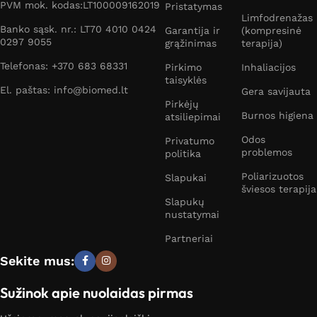
PVM mok. kodas:LT100009162019
Pristatymas
Limfodrenažas
Banko sąsk. nr.: LT70 4010 0424
Garantija ir
(kompresinė
0297 9055
grąžinimas
terapija)
Telefonas: +370 683 68331
Pirkimo
Inhaliacijos
taisyklės
El. paštas: info@biomed.lt
Gera savijauta
Pirkėjų
Burnos higiena
atsiliepimai
Odos
Privatumo
problemos
politika
Poliarizuotos
Slapukai
šviesos terapija
Slapukų
nustatymai
Partneriai
Sekite mus:
Sužinok apie nuolaidas pirmas