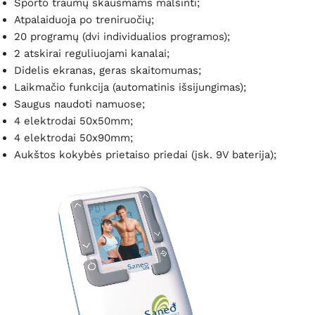
Sporto traumų skausmams malšinti;
Atpalaiduoja po treniruočių;
20 programų (dvi individualios programos);
2 atskirai reguliuojami kanalai;
Didelis ekranas, geras skaitomumas;
Laikmačio funkcija (automatinis išsijungimas);
Saugus naudoti namuose;
4 elektrodai 50x50mm;
4 elektrodai 50x90mm;
Aukštos kokybės prietaiso priedai (įsk. 9V baterija);