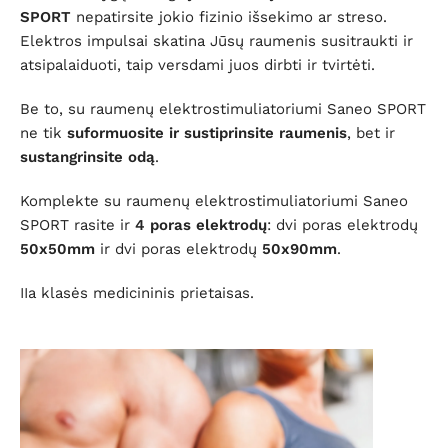
SPORT
nepatirsite jokio fizinio išsekimo ar streso.
Elektros impulsai skatina Jūsų raumenis susitraukti ir
atsipalaiduoti, taip versdami juos dirbti ir tvirtėti.
Be to, su raumenų elektrostimuliatoriumi Saneo SPORT
ne tik
suformuosite ir sustiprinsite raumenis
, bet ir
sustangrinsite odą
.
Komplekte su raumenų elektrostimuliatoriumi Saneo
SPORT rasite ir
4 poras elektrodų
: dvi poras elektrodų
50x50mm
ir dvi poras elektrodų
50x90mm
.
IIa klasės medicininis prietaisas.