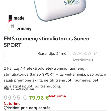
Spustelėkite, kad padidintumėte
EMS raumenų stimuliatorius Saneo
SPORT
Garantija: 24mėn.
(
2
įvertinimai)
2 kanalų / 4 elektrodų elektroninis raumenų
stimuliatorius Saneo SPORT – tai veiksminga, paprasta ir
saugi priemonė skirta ne tik treniruoti raumenis, bet ir
juos atpalaiduoti po treniruočių.
Pilnas aprašymas
99,95
€
Neturime
79,96
€
Neturime
Pridėti prie norų sąrašo