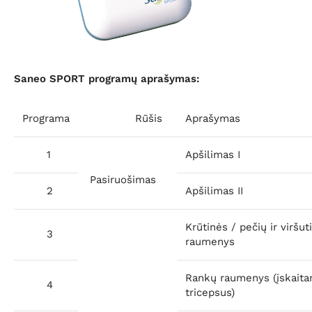
Saneo SPORT programų aprašymas:
Programa
Rūšis
Aprašymas
1
Apšilimas I
Pasiruošimas
2
Apšilimas II
Krūtinės / pečių ir viršu
3
raumenys
Rankų raumenys (įskaita
4
tricepsus)