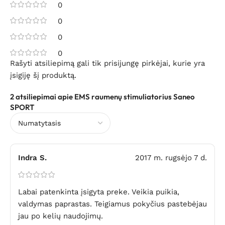
0
0
0
0
Rašyti atsiliepimą gali tik prisijungę pirkėjai, kurie yra
įsigiję šį produktą.
2 atsiliepimai apie
EMS raumenų stimuliatorius Saneo
SPORT
Indra S.
2017 m. rugsėjo 7 d.
Labai patenkinta įsigyta preke. Veikia puikia,
valdymas paprastas. Teigiamus pokyčius pastebėjau
jau po kelių naudojimų.