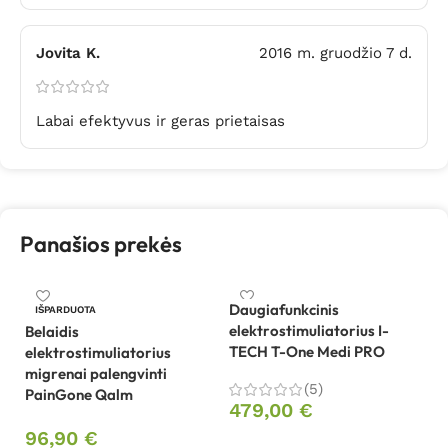
Jovita K.
2016 m. gruodžio 7 d.
Labai efektyvus ir geras prietaisas
Panašios prekės
Daugiafunkcinis
Da
IŠPARDUOTA
elektrostimuliatorius I-
el
Belaidis
TECH T-One Medi PRO
T
elektrostimuliatorius
migrenai palengvinti
(5)
3
PainGone Qalm
479,00
€
96,90
€
Į krepšelį