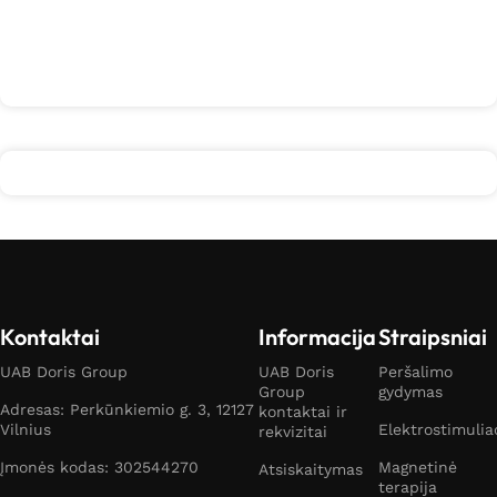
Daugiau
Kontaktai
Informacija
Straipsniai
UAB Doris Group
UAB Doris
Peršalimo
Group
gydymas
Adresas: Perkūnkiemio g. 3, 12127
kontaktai ir
Vilnius
Elektrostimulia
rekvizitai
Įmonės kodas: 302544270
Magnetinė
Atsiskaitymas
terapija