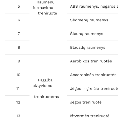
Raumenų
5
ABS raumenys, nugaros 
formavimo
treniruotė
6
Sėdmenų raumenys
7
Šlaunų raumenys
8
Blauzdų raumenys
9
Aerobikos treniruotės
10
Anaerobinės treniruotės
Pagalba
aktyvioms
11
Jėgos ir greičio treniruot
treniruotėms
12
Jėgos treniruotė
13
Ištvermės treniruotė