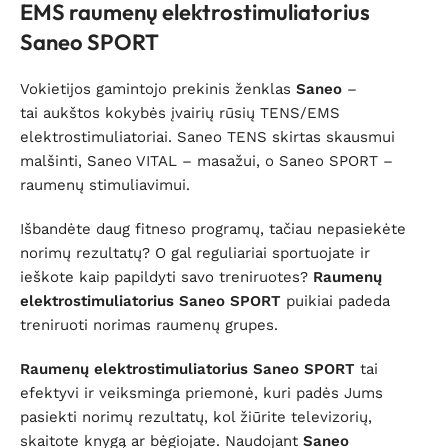
EMS raumenų elektrostimuliatorius
Saneo SPORT
Vokietijos gamintojo prekinis ženklas
Saneo
–
tai
aukštos kokybės įvairių rūsių TENS/EMS
elektrostimuliatoriai. Saneo TENS skirtas skausmui
malšinti, Saneo VITAL – masažui, o Saneo SPORT –
raumenų stimuliavimui.
Išbandėte daug fitneso programų, tačiau nepasiekėte
norimų rezultatų? O gal reguliariai sportuojate ir
ieškote kaip papildyti savo treniruotes?
Raumenų
elektrostimuliatorius Saneo SPORT
puikiai padeda
treniruoti norimas raumenų grupes.
Raumenų elektrostimuliatorius Saneo SPORT
tai
efektyvi ir veiksminga priemonė, kuri padės Jums
pasiekti norimų rezultatų, kol žiūrite televizorių,
skaitote knygą ar bėgiojate. Naudojant
Saneo