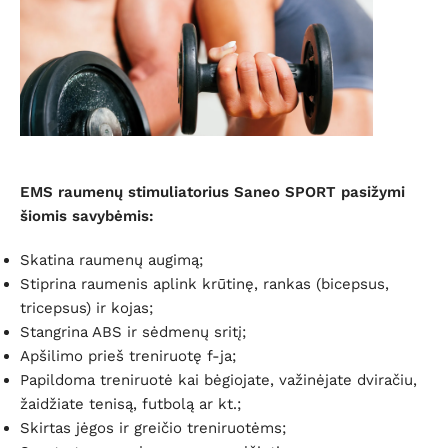
EMS raumenų stimuliatorius Saneo SPORT pasižymi
šiomis savybėmis:
Skatina raumenų augimą;
Stiprina raumenis aplink krūtinę, rankas (bicepsus,
tricepsus) ir kojas;
Stangrina ABS ir sėdmenų sritį;
Apšilimo prieš treniruotę f-ja;
Papildoma treniruotė kai bėgiojate, važinėjate dviračiu,
žaidžiate tenisą, futbolą ar kt.;
Skirtas jėgos ir greičio treniruotėms;