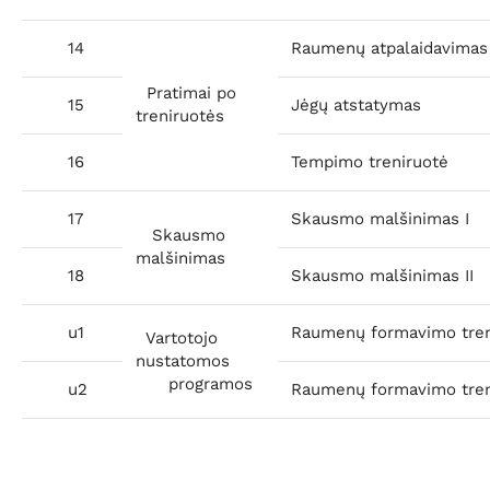
14
Raumenų atpalaidavimas
Pratimai po
15
Jėgų atstatymas
treniruotės
16
Tempimo treniruotė
17
Skausmo malšinimas I
Skausmo
malšinimas
18
Skausmo malšinimas II
u1
Raumenų formavimo tren
Vartotojo
nustatomos
programos
u2
Raumenų formavimo treni