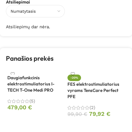
Atsiliepimai
Atsiliepimų dar nėra.
Panašios prekės
Daugiafunkcinis
-20%
elektrostimuliatorius I-
FES elektrostimuliatorius
TECH T-One Medi PRO
vyrams TensCare Perfect
Li
PFE
pa
(5)
M
479,00
€
(2)
el
79,92
€
99,90
€
Į krepšelį
1
Į krepšelį