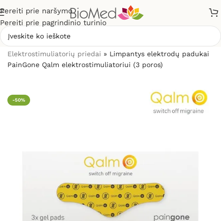
Pereiti prie naršymo
Pereiti prie pagrindinio turinio
Pradžia
»
Elektrostimuliacijai (TENS / EMS)
»
Elektrostimuliatorių priedai
»
Limpantys elektrodų padukai
PainGone Qalm elektrostimuliatoriui (3 poros)
-50%