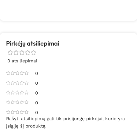
Pirkėjų atsiliepimai
0 atsiliepimai
0
0
0
0
0
Rašyti atsiliepimą gali tik prisijungę pirkėjai, kurie yra
įsigiję šį produktą.