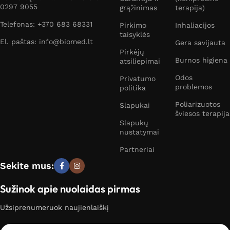
0297 9055
grąžinimas
terapija)
Telefonas: +370 683 68331
Pirkimo
Inhaliacijos
taisyklės
El. paštas: info@biomed.lt
Gera savijauta
Pirkėjų
Burnos higiena
atsiliepimai
Odos
Privatumo
problemos
politika
Poliarizuotos
Slapukai
šviesos terapija
Slapukų
nustatymai
Partneriai
Sekite mus:
Sužinok apie nuolaidas pirmas
Užsiprenumeruok naujienlaiškį