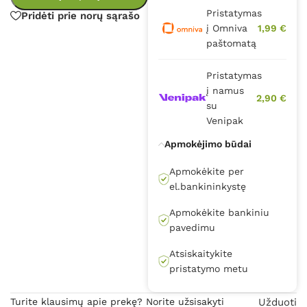
Pristatymas
Pridėti prie norų sąrašo
į Omniva
1,99 €
paštomatą
Pristatymas
į namus
2,90 €
su
Venipak
Apmokėjimo būdai
Apmokėkite per
el.bankininkystę
Apmokėkite bankiniu
pavedimu
Atsiskaitykite
pristatymo metu
Turite klausimų apie prekę? Norite užsisakyti
Užduoti