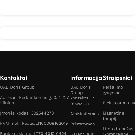
Kontaktai
Informacija
Straipsniai
UAB Doris Group
UAB Doris
Peršalimo
Group
gydymas
Adresas: Perkūnkiemio g. 3, 12127
kontaktai ir
Vilnius
Elektrostimulia
rekvizitai
Įmonės kodas: 302544270
Magnetinė
Atsiskaitymas
terapija
PVM mok. kodas:LT100009162019
Pristatymas
Limfodrenažas
Banko sąsk. nr.: LT70 4010 0424
Garantija ir
(kompresinė