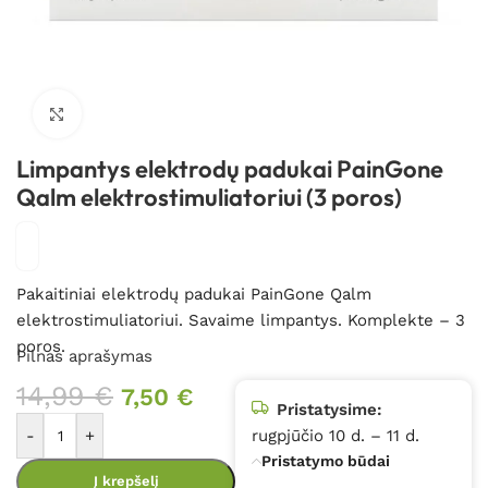
Spustelėkite, kad padidintumėte
Limpantys elektrodų padukai PainGone
Qalm elektrostimuliatoriui (3 poros)
Pakaitiniai elektrodų padukai PainGone Qalm
elektrostimuliatoriui. Savaime limpantys. Komplekte – 3
poros.
Pilnas aprašymas
14,99
€
7,50
€
Pristatysime:
-
+
rugpjūčio 10 d. – 11 d.
Pristatymo būdai
Į krepšelį