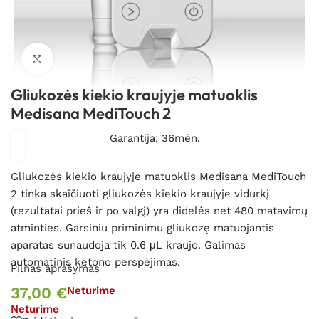
Spustelėkite, kad padidintumėte
Gliukozės kiekio kraujyje matuoklis
Medisana MediTouch 2
Garantija: 36mėn.
Gliukozės kiekio kraujyje matuoklis Medisana MediTouch
2 tinka skaičiuoti gliukozės kiekio kraujyje vidurkį
(rezultatai prieš ir po valgį) yra didelės net 480 matavimų
atminties. Garsiniu priminimu gliukozę matuojantis
aparatas sunaudoja tik 0.6 μL kraujo. Galimas
automatinis ketono perspėjimas.
Pilnas aprašymas
37,00
€
Neturime
Neturime