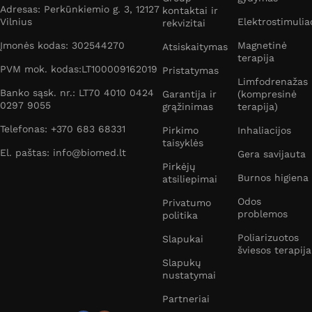
Adresas: Perkūnkiemio g. 3, 12127
kontaktai ir
Vilnius
Elektrostimulia
rekvizitai
Įmonės kodas: 302544270
Magnetinė
Atsiskaitymas
terapija
PVM mok. kodas:LT100009162019
Pristatymas
Limfodrenažas
Banko sąsk. nr.: LT70 4010 0424
Garantija ir
(kompresinė
0297 9055
grąžinimas
terapija)
Telefonas: +370 683 68331
Pirkimo
Inhaliacijos
taisyklės
El. paštas: info@biomed.lt
Gera savijauta
Pirkėjų
Burnos higiena
atsiliepimai
Odos
Privatumo
problemos
politika
Poliarizuotos
Slapukai
šviesos terapija
Slapukų
nustatymai
Partneriai