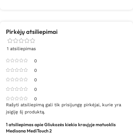
Pirkėjų atsiliepimai
1 atsiliepimas
0
0
0
0
0
Rašyti atsiliepimą gali tik prisijungę pirkėjai, kurie yra
įsigiję šį produktą.
1 atsiliepimas apie
Gliukozės kiekio kraujyje matuoklis
Medisana MediTouch 2