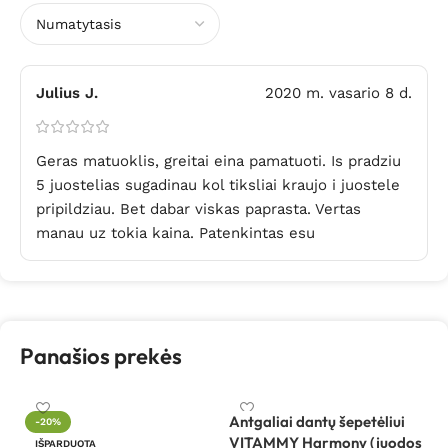
Julius J.
2020 m. vasario 8 d.
Geras matuoklis, greitai eina pamatuoti. Is pradziu
5 juostelias sugadinau kol tiksliai kraujo i juostele
pripildziau. Bet dabar viskas paprasta. Vertas
manau uz tokia kaina. Patenkintas esu
Panašios prekės
Antgaliai dantų šepetėliui
An
-20%
VITAMMY Harmony (juodos
V
IŠPARDUOTA