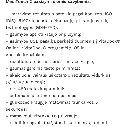
MediTouch 2 pasižymi šiomis savybėmis:
– matavimo rezultatus pateikia pagal konkretų ISO
(DIS) 15197 standartą, dėka naujųjų testo juostelių
technologijos (GDH-FAD);
– galimybė aptikti kraujo pripildymą;
– galimybė USB pagalba perkelti duomenis į VitaDock®
Online ir VitaDock® programėlę iOS ir
Android įrenginiams;
– rezultatus rodo tiek prieš, tiek po valgio;
– galimas garsinis testo priminimas;
– skaičiuoja įvairaus laikotarpio rezultatų vidurkius
(7/14/30/90 dienų);
– net 480 matavimų atmintis;
– automatinis ketono perspėjimas;
– gliukozės kraujyje matavimas trunka vos 5
sekundes;
– matavimui užtenka 0.6 μL kraujo;
– dideli irlengvai atpažįstami skaitmenys, rodomi