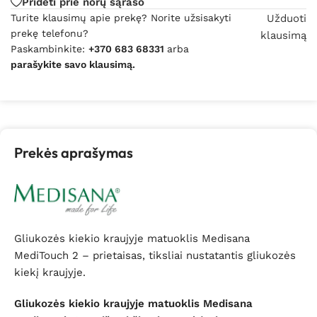
Pridėti prie norų sąrašo
Turite klausimų apie prekę? Norite užsisakyti
Užduoti
prekę telefonu?
klausimą
Paskambinkite:
+370 683 68331
arba
parašykite savo klausimą.
Prekės aprašymas
Gliukozės kiekio kraujyje matuoklis Medisana
MediTouch 2 – prietaisas, tiksliai nustatantis gliukozės
kiekį kraujyje.
Gliukozės kiekio kraujyje matuoklis Medisana