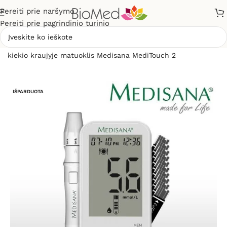
Pereiti prie naršymo
Pereiti prie pagrindinio turinio
Pradžia
»
Sveikatos priežiūrai
»
Gliukomačiai
»
Gliukozės
kiekio kraujyje matuoklis Medisana MediTouch 2
IŠPARDUOTA