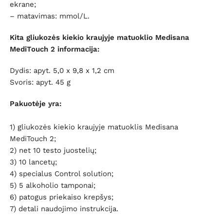
ekrane;
– matavimas: mmol/L.
Kita gliukozės kiekio kraujyje matuoklio Medisana
MediTouch 2 informacija:
Dydis: apyt. 5,0 x 9,8 x 1,2 cm
Svoris: apyt. 45 g
Pakuotėje yra:
1) gliukozės kiekio kraujyje matuoklis Medisana
MediTouch 2;
2) net 10 testo juostelių;
3) 10 lancetų;
4) specialus Control solution;
5) 5 alkoholio tamponai;
6) patogus priekaiso krepšys;
7) detali naudojimo instrukcija.