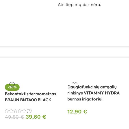
Atsiliepimų dar nėra.
Daugiafunkcinių antgalių
-20%
rinkinys VITAMMY HYDRA
Bekontaktis termometras
burnos irigatoriui
BRAUN BNT400 BLACK
(7)
12,90
€
39,60
€
49,50
€