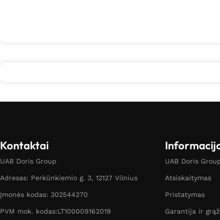
Kontaktai
Informacij
UAB Doris Group
UAB Doris Group 
Adresas: Perkūnkiemio g. 3, 12127 Vilnius
Atsiskaitymas
Įmonės kodas: 302544270
Pristatymas
PVM mok. kodas:LT100009162019
Garantija ir grą