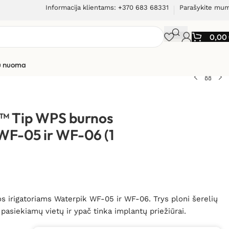
Informacija klientams: +370 683 68331
Parašykite mu
0,00
ių nuoma
tgalis Plaque Seeker™ Tip WPS burnos irigatoriams
r™ Tip WPS burnos
WF-05 ir WF-06 (1
 irigatoriams Waterpik WF-05 ir WF-06. Trys ploni šerelių
 pasiekiamų vietų ir ypač tinka implantų priežiūrai.