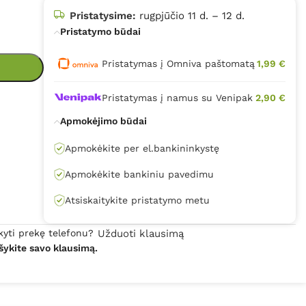
Pristatysime:
rugpjūčio 11 d. – 12 d.
Pristatymo būdai
Pristatymas į Omniva paštomatą
1,99 €
Pristatymas į namus su Venipak
2,90 €
Apmokėjimo būdai
Apmokėkite per el.bankininkystę
Apmokėkite bankiniu pavedimu
Atsiskaitykite pristatymo metu
kyti prekę telefonu?
Užduoti klausimą
šykite savo klausimą.