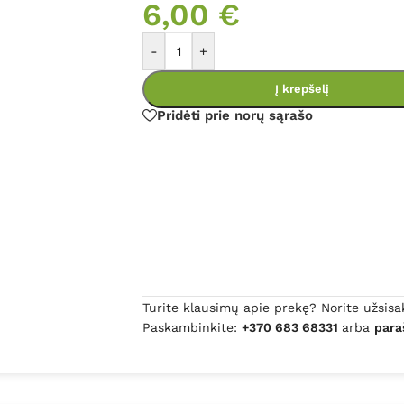
6,00
€
-
+
Į krepšelį
Pridėti prie norų sąrašo
Turite klausimų apie prekę? Norite užsisa
Paskambinkite:
+370 683 68331
arba
para