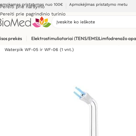
emokamas pristatymas nuo 100€
Apmokėjimas pristatymo metu
Pereiti prie naršymo
Pereiti prie pagrindinio turinio
isos prekės
Elektrostimuliatoriai (TENS/EMS)
Limfodrenažo apa
Pradžia
»
Sveikatos priežiūrai
»
Burnos higienos, dantų prieži
Waterpik WF-05 ir WF-06 (1 vnt.)