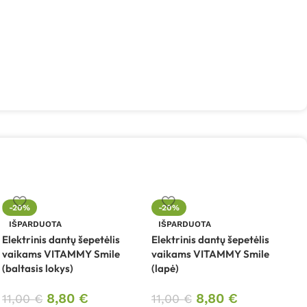
-20%
-20%
E
IŠPARDUOTA
IŠPARDUOTA
v
Elektrinis dantų šepetėlis
Elektrinis dantų šepetėlis
(
vaikams VITAMMY Smile
vaikams VITAMMY Smile
(baltasis lokys)
(lapė)
1
8,80
€
8,80
€
11,00
€
11,00
€