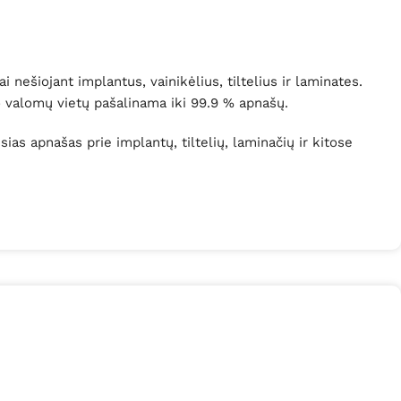
ešiojant implantus, vainikėlius, tiltelius ir laminates.
uo valomų vietų pašalinama iki 99.9 % apnašų.
sias apnašas prie implantų, tiltelių, laminačių ir kitose