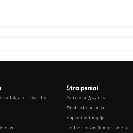
a
Straipsniai
kontaktai ir rekvizitai
Peršalimo gydymas
Elektrostimuliacija
Magnetinė terapija
žinimas
Limfodrenažas (kompresinė tera