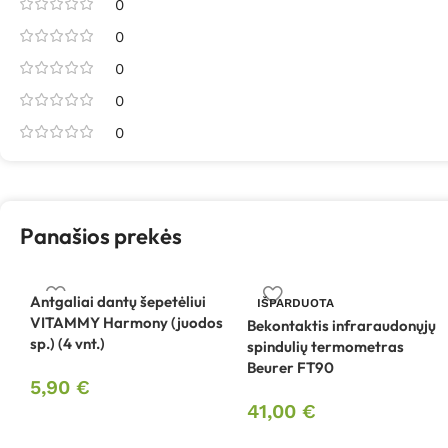
0
0
0
0
0
Panašios prekės
Antgaliai dantų šepetėliui
IŠPARDUOTA
VITAMMY Harmony (juodos
Bekontaktis infraraudonųjų
sp.) (4 vnt.)
spindulių termometras
Beurer FT90
5,90
€
41,00
€