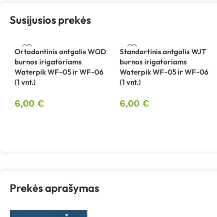
Susijusios prekės
Ortodontinis antgalis WOD
Standartinis antgalis WJT
burnos irigatoriams
burnos irigatoriams
Waterpik WF-05 ir WF-06
Waterpik WF-05 ir WF-06
(1 vnt.)
(1 vnt.)
6,00
€
6,00
€
Prekės aprašymas