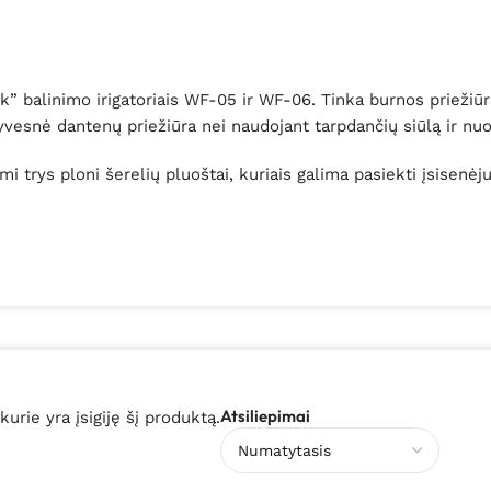
alinimo irigatoriais WF-05 ir WF-06. Tinka burnos priežiūrai n
ktyvesnė dantenų priežiūra nei naudojant tarpdančių siūlą ir n
mi trys ploni šerelių pluoštai, kuriais galima pasiekti įsisenėju
Atsiliepimai
 kurie yra įsigiję šį produktą.