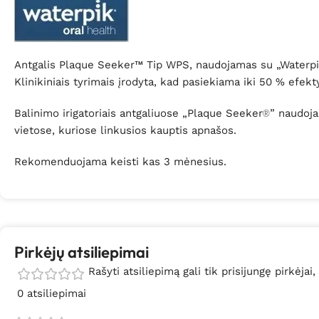
Antgalis Plaque Seeker™ Tip WPS, naudojamas su „Waterpik” b
Klinikiniais tyrimais įrodyta, kad pasiekiama iki 50 % efe
Balinimo irigatoriais antgaliuose „Plaque Seeker
” naudoja
®
vietose, kuriose linkusios kauptis apnašos.
Rekomenduojama keisti kas 3 mėnesius.
Pirkėjų atsiliepimai
Rašyti atsiliepimą gali tik prisijungę pirkėjai,
0 atsiliepimai