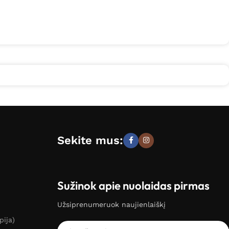
Sekite mus:
Sužinok apie nuolaidas pirmas
Užsiprenumeruok naujienlaiškį
pija)