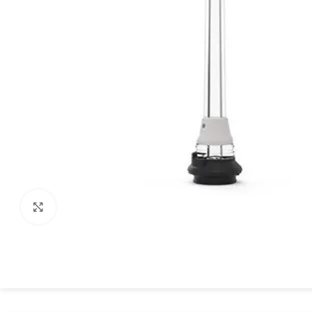
Spustelėkite, kad padidintumėte