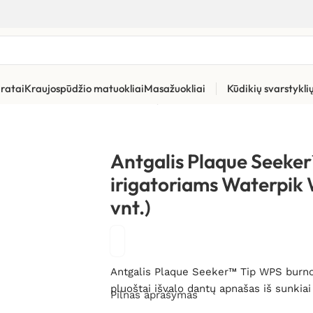
ratai
Kraujospūdžio matuokliai
Masažuokliai
Kūdikių svarstykl
ūros priemonės
»
Burnos irigatorių pakaitiniai antgaliai ir kita
»
An
Antgalis Plaque Seeke
irigatoriams Waterpik 
vnt.)
Antgalis Plaque Seeker™ Tip WPS burnos
pluoštai išvalo dantų apnašas iš sunkiai
Pilnas aprašymas