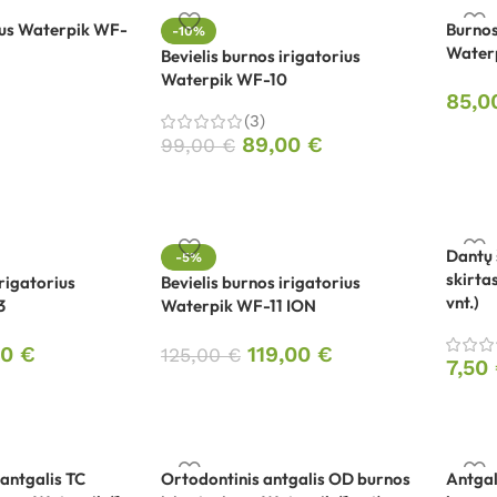
ius Waterpik WF-
Burnos
-10%
Water
Bevielis burnos irigatorius
Waterpik WF-10
85,
(3)
89,00
€
99,00
€
Dantų 
-5%
skirta
irigatorius
Bevielis burnos irigatorius
vnt.)
3
Waterpik WF-11 ION
00
€
119,00
€
125,00
€
7,50
 antgalis TC
Ortodontinis antgalis OD burnos
Antgal