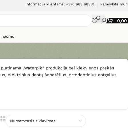
Informacija klientams: +370 683 68331
Parašykite mu
0,00
ių nuoma
platinama „Waterpik“ produkcija bei kiekvienos prekės
alius, elektrinius dantų šepetėlius, ortodontinius antgalius