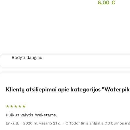
6,00
€
Rodyti daugiau
Klientų atsiliepimai apie kategorijos "Waterpi
Puikus valytis breketams.
Erika B.
·
2026 m. vasario 21 d.
·
Ortodontinis antgalis OD burnos irig