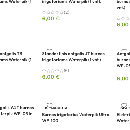
iams Waterpik (1
irigatoriams Waterpik (1 vnt).
burnos
vnt.)
(2)
6,00
€
6,0
antgalis TB
Standartinis antgalis JT burnos
Antgal
iams Waterpik (1
irigatoriams Waterpik (1 vnt.)
burnos
WF-05 
(6)
6,00
€
6,0
tgalis WJT burnos
IŠPARDUOTA
IŠPA
terpik WF-05 ir
Burnos irigatorius Waterpik Ultra
Elektr
WF-100
Waterp