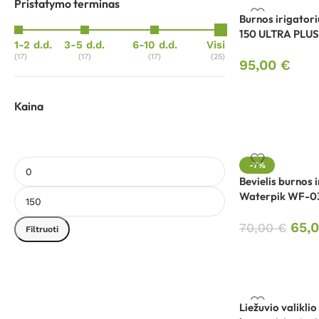
Pristatymo terminas
Burnos irigator
150 ULTRA PLUS
1-2 d.d.
3-5 d.d.
6-10 d.d.
Visi
(17)
(17)
(17)
(25)
95,00
€
Kaina
-7%
Bevielis burnos 
Waterpik WF-0
65,
70,00
€
Filtruoti
Liežuvio valiklio