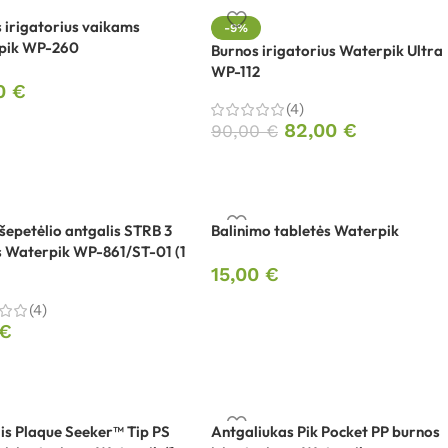
 irigatorius vaikams
-9%
pik WP-260
Burnos irigatorius Waterpik Ultra
WP-112
00
€
(4)
82,00
€
90,00
€
šepetėlio antgalis STRB 3
Balinimo tabletės Waterpik
s Waterpik WP-861/ST-01 (1
15,00
€
(4)
€
is Plaque Seeker™ Tip PS
Antgaliukas Pik Pocket PP burnos