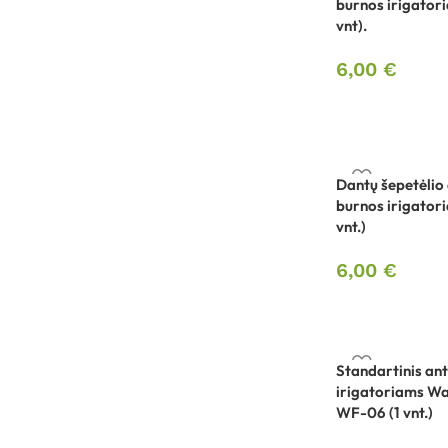
burnos irigator
vnt).
6,00
€
Dantų šepetėlio 
burnos irigator
vnt.)
6,00
€
Standartinis an
irigatoriams Wa
WF-06 (1 vnt.)