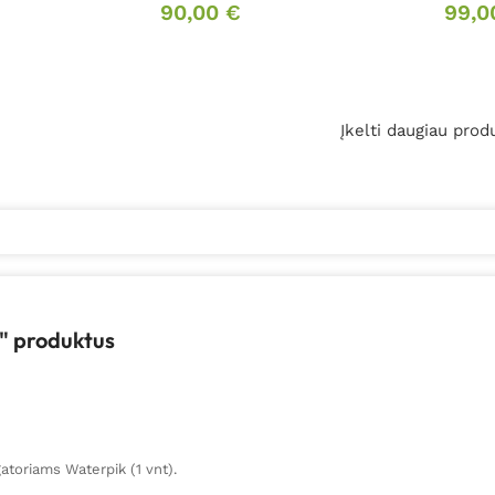
90,00
€
99,
Įkelti daugiau prod
k" produktus
atoriams Waterpik (1 vnt).