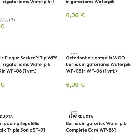
 irigatoriams Waterpik (1
irigatoriams Waterpik
6,00
€
(2)
0
€
is Plaque Seeker™ Tip WPS
Ortodontinis antgalis WOD
 irigatoriams Waterpik
burnos irigatoriams Waterpik
ir WF-06 (1 vnt.)
WF-05 ir WF-06 (1 vnt.)
0
€
6,00
€
RDUOTA
IŠPARDUOTA
inis dantų šepetėlis
Burnos irigatorius Waterpik
ik Triple Sonic ST-01
Complete Care WP-861