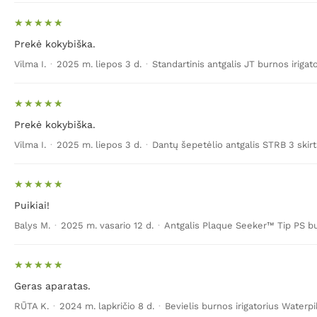
Prekė kokybiška.
Vilma I.
·
2025 m. liepos 3 d.
·
Standartinis antgalis JT burnos irigat
Prekė kokybiška.
Vilma I.
·
2025 m. liepos 3 d.
·
Dantų šepetėlio antgalis STRB 3 skir
Puikiai!
Balys M.
·
2025 m. vasario 12 d.
·
Antgalis Plaque Seeker™ Tip PS bur
Geras aparatas.
RŪTA K.
·
2024 m. lapkričio 8 d.
·
Bevielis burnos irigatorius Waterp