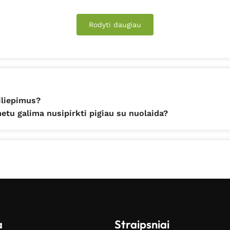
Rodyti daugiau
iliepimus?
tu galima nusipirkti pigiau su nuolaida?
a
Straipsniai