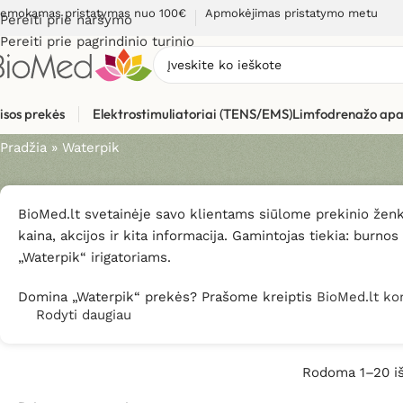
emokamas pristatymas nuo 100€
Apmokėjimas pristatymo metu
Pereiti prie naršymo
Pereiti prie pagrindinio turinio
Waterpik
isos prekės
Elektrostimuliatoriai (TENS/EMS)
Limfodrenažo apa
Pradžia
»
Waterpik
BioMed.lt svetainėje savo klientams siūlome prekinio žen
kaina, akcijos ir kita informacija. Gamintojas tiekia: burnos 
„Waterpik“ irigatoriams.
Domina „Waterpik“ prekės? Prašome kreiptis
BioMed.lt ko
Rodyti daugiau
Rodoma 1–20 i