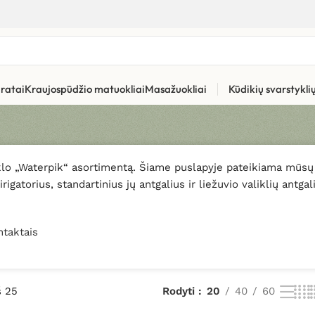
ratai
Kraujospūdžio matuokliai
Masažuokliai
Kūdikių svarstykl
klo „Waterpik“ asortimentą. Šiame puslapyje pateikiama mūsų 
irigatorius, standartinius jų antgalius ir liežuvio valiklių antg
ntaktais
š 25
Rodyti
20
40
60