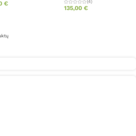
(4)
00
€
135,00
€
uktų