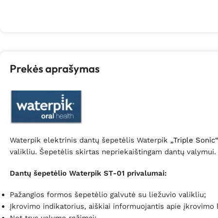
Prekės aprašymas
Waterpik elektrinis dantų šepetėlis Waterpik
„
Triple Sonic
valikliu.
Šepetėlis skirtas nepriekaištingam dantų valymui.
Dantų šepetėlio Waterpik ST-01 privalumai:
Pažangios formos šepetėlio galvutė su liežuvio valikliu;
Į
krovimo indikatorius, aiškiai informuojantis apie įkrovimo l
Net trys valymo režimai: