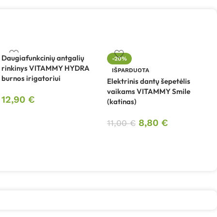
Daugiafunkcinių antgalių
-20%
rinkinys VITAMMY HYDRA
IŠPARDUOTA
burnos irigatoriui
Elektrinis dantų šepetėlis
E
vaikams VITAMMY Smile
v
12,90
€
(katinas)
(
8,80
€
11,00
€
1