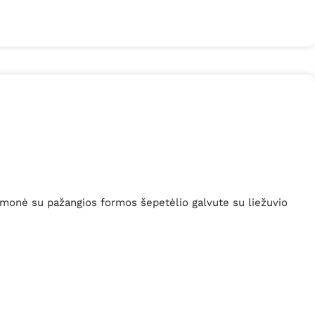
emonė su p
ažangios formos šepetėlio galvute su liežuvio