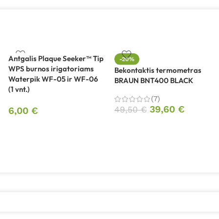
Antgalis Plaque Seeker™ Tip
-20%
WPS burnos irigatoriams
Bekontaktis termometras
Waterpik WF-05 ir WF-06
BRAUN BNT400 BLACK
(1 vnt.)
(7)
39,60
€
49,50
€
6,00
€