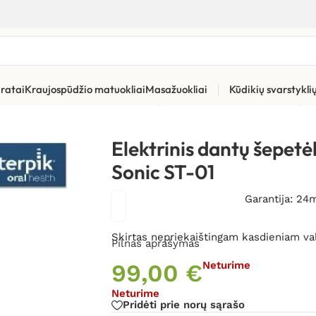
ratai
Kraujospūdžio matuokliai
Masažuokliai
Kūdikių svarstykl
ūros priemonės
»
Elektriniai dantų šepetėliai
»
Elektrinis dantų še
Elektrinis dantų šepetė
Sonic ST-01
Garantija: 24
Skirtas
nepriekaištingam kasdieniam va
Pilnas aprašymas
99,00
€
Neturime
Neturime
Pridėti prie norų sąrašo