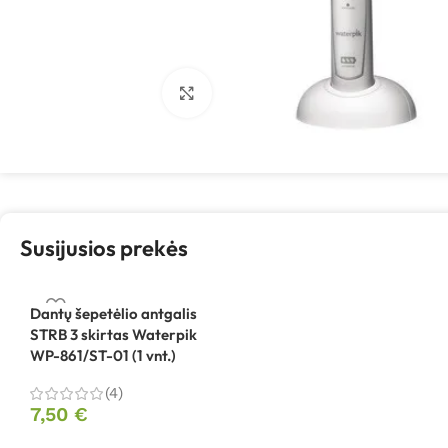
Spustelėkite, kad padidintumėte
Susijusios prekės
Dantų šepetėlio antgalis
STRB 3 skirtas Waterpik
WP-861/ST-01 (1 vnt.)
(4)
7,50
€