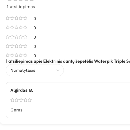
1 atsiliepimas
0
0
0
0
0
1 atsiliepimas apie
Elektrinis dantų šepetėlis Waterpik Triple S
Algirdas B.
Geras