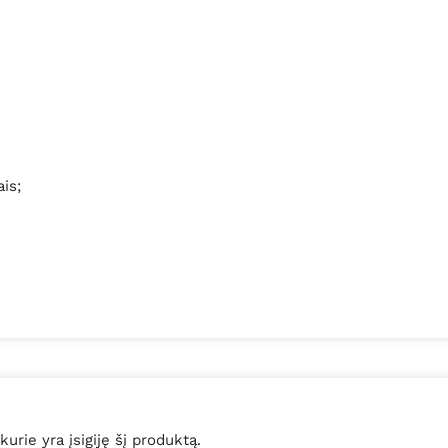
is;
 kurie yra įsigiję šį produktą.