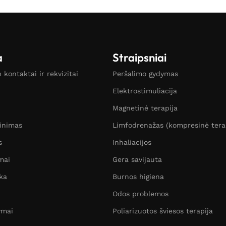
a
Straipsniai
kontaktai ir rekvizitai
Peršalimo gydymas
Elektrostimuliacija
Magnetinė terapija
žinimas
Limfodrenažas (kompresinė tera
s
Inhaliacijos
mai
Gera savijauta
ka
Burnos higiena
Odos problemos
ymai
Poliarizuotos šviesos terapija