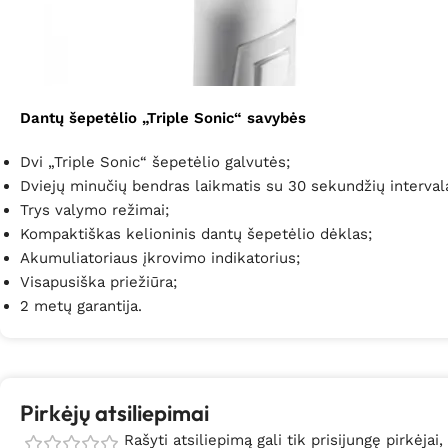
Dantų šepetėlio „Triple Sonic“ savybės
Dvi „Triple Sonic“ šepetėlio galvutės;
Dviejų minučių bendras laikmatis su 30 sekundžių intervala
Trys valymo režimai;
Kompaktiškas
kelioninis dantų šepetėlio dėklas;
Akumuliatoriaus įkrovimo indikatorius;
Visapusiška priežiūra;
2
metų garantija.
Pirkėjų atsiliepimai
Rašyti atsiliepimą gali tik prisijungę pirkėjai,