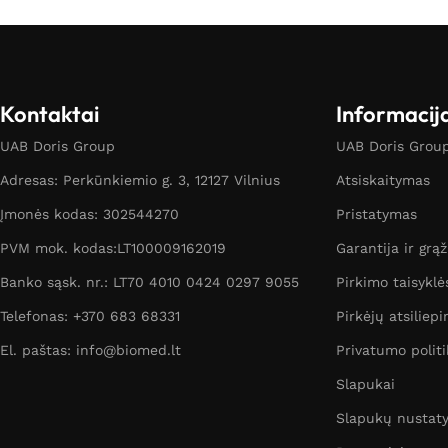
Kontaktai
Informacij
UAB Doris Group
UAB Doris Group 
Adresas: Perkūnkiemio g. 3, 12127 Vilnius
Atsiskaitymas
Įmonės kodas: 302544270
Pristatymas
PVM mok. kodas:LT100009162019
Garantija ir grą
Banko sąsk. nr.: LT70 4010 0424 0297 9055
Pirkimo taisyklė
Telefonas: +370 683 68331
Pirkėjų atsiliepi
El. paštas: info@biomed.lt
Privatumo politi
Slapukai
Slapukų nustat