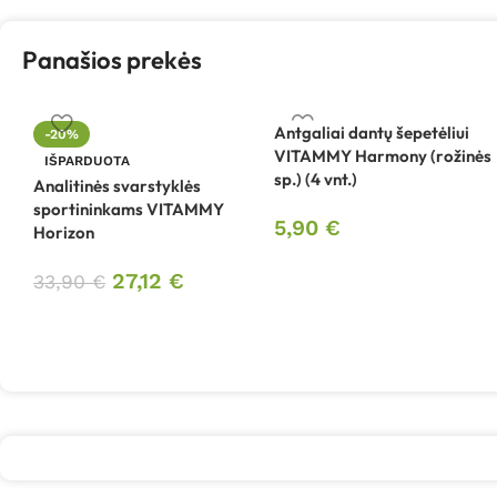
Panašios prekės
Antgaliai dantų šepetėliui
-20%
VITAMMY Harmony (rožinės
IŠPARDUOTA
sp.) (4 vnt.)
Analitinės svarstyklės
sportininkams VITAMMY
5,90
€
Horizon
27,12
€
33,90
€