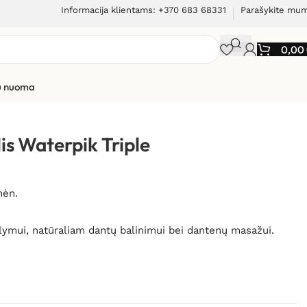
Informacija klientams: +370 683 68331
Parašykite mu
0,00
ių nuoma
petėlis Waterpik Triple Sonic ST-01
lis Waterpik Triple
mėn.
lymui, natūraliam dantų balinimui bei dantenų masažui.