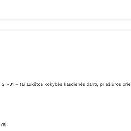
“ ST-01
– tai aukštos kokybės kasdienės dantų priežiūros pri
ygį;