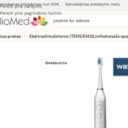
emokamas pristatymas nuo 100€
Apmokėjimas pristatymo metu
Pereiti prie naršymo
Pereiti prie pagrindinio turinio
isos prekės
Elektrostimuliatoriai (TENS/EMS)
Limfodrenažo apa
Pradžia
»
Sveikatos priežiūrai
»
Burnos higienos, dantų prieži
IŠPARDUOTA