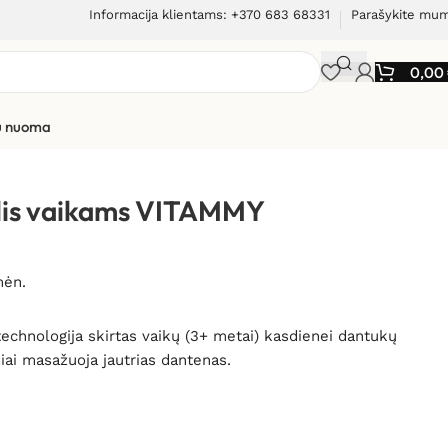
Informacija klientams: +370 683 68331
Parašykite mu
0,00
ių nuoma
epetėlis vaikams VITAMMY Smile (baltasis lokys)
tėlis vaikams VITAMMY
mėn.
technologija skirtas vaikų (3+ metai) kasdienei dantukų
lniai masažuoja jautrias dantenas.