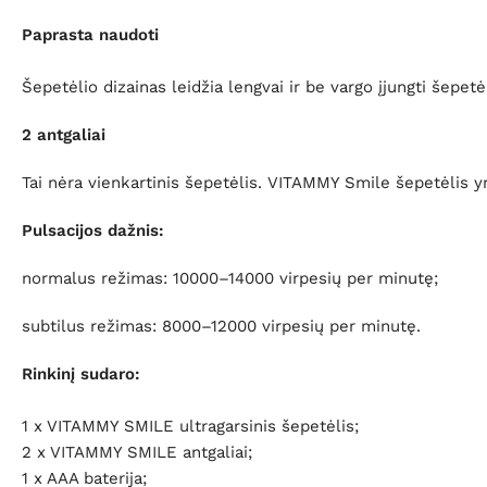
Paprasta naudoti
Šepetėlio dizainas leidžia lengvai ir be vargo įjungti šep
2 antgaliai
Tai nėra vienkartinis šepetėlis. VITAMMY Smile šepetėlis yr
Pulsacijos dažnis:
normalus režimas: 10000–14000 virpesių per minutę;
subtilus režimas: 8000–12000 virpesių per minutę.
Rinkinį sudaro:
1 x VITAMMY SMILE ultragarsinis šepetėlis;
2 x VITAMMY SMILE antgaliai;
1 x AAA baterija;