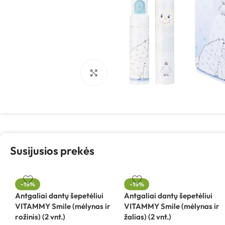
Spustelėkite, kad padidintumėte
Susijusios prekės
-15%
-15%
Antgaliai dantų šepetėliui
Antgaliai dantų šepetėliui
VITAMMY Smile (mėlynas ir
VITAMMY Smile (mėlynas ir
rožinis) (2 vnt.)
žalias) (2 vnt.)