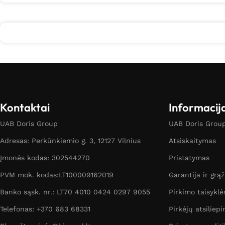
Kontaktai
Informacij
UAB Doris Group
UAB Doris Group 
Adresas: Perkūnkiemio g. 3, 12127 Vilnius
Atsiskaitymas
Įmonės kodas: 302544270
Pristatymas
PVM mok. kodas:LT100009162019
Garantija ir grą
Banko sąsk. nr.: LT70 4010 0424 0297 9055
Pirkimo taisyklė
Telefonas: +370 683 68331
Pirkėjų atsiliepi