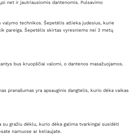
ųsi net ir jautriausiomis dantenomis. Pulsavimo
 valymo technikos. Šepetėlis atlieka judesius, kurie
tik pareiga. Šepetėlis skirtas vyresniems nei 3 metų
. Dantys bus kruopščiai valomi, o dantenos masažuojamos.
omas pranašumas yra apsauginis dangtelis, kurio dėka vaikas
ra su gražiu dėklu, kurio dėka galima tvarkingai susidėti
 esate namuose ar keliaujate.