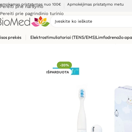
emokamas pristatymas nuo 100€
Apmokėjimas pristatymo metu
Pereiti prie naršymo
Pereiti prie pagrindinio turinio
isos prekės
Elektrostimuliatoriai (TENS/EMS)
Limfodrenažo apa
Pradžia
»
Sveikatos priežiūrai
»
Burnos higienos, dantų prieži
-20%
IŠPARDUOTA