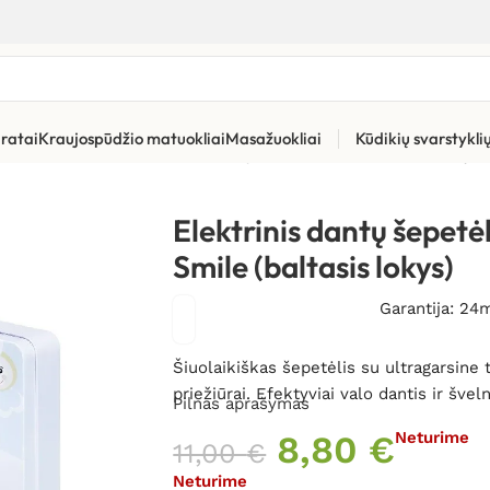
ratai
Kraujospūdžio matuokliai
Masažuokliai
Kūdikių svarstykl
ūros priemonės
»
Elektriniai dantų šepetėliai
»
Elektrinis dantų š
Elektrinis dantų šepe
Smile (baltasis lokys)
Garantija: 24
Šiuolaikiškas šepetėlis su ultragarsine 
priežiūrai. Efektyviai valo dantis ir šve
Pilnas aprašymas
8,80
€
Neturime
11,00
€
Neturime