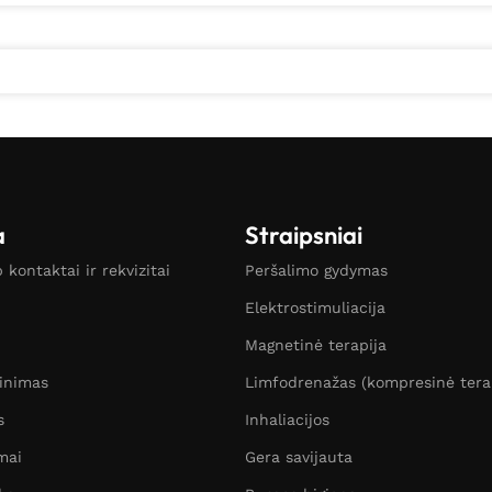
a
Straipsniai
kontaktai ir rekvizitai
Peršalimo gydymas
Elektrostimuliacija
Magnetinė terapija
žinimas
Limfodrenažas (kompresinė tera
s
Inhaliacijos
mai
Gera savijauta