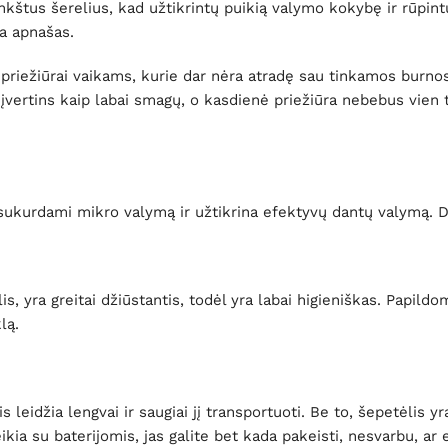
kštus šerelius, kad užtikrintų puikią valymo kokybę ir rūpint
na apnašas.
priežiūrai vaikams, kurie dar nėra atradę sau tinkamos burnos
 įvertins kaip labai smagų, o kasdienė priežiūra nebebus vien 
ą, sukurdami mikro valymą ir užtikrina efektyvų dantų valymą
, yra greitai džiūstantis, todėl yra labai higieniškas. Papild
lą.
 leidžia lengvai ir saugiai jį transportuoti. Be to, šepetėlis y
eikia su baterijomis, jas galite bet kada pakeisti, nesvarbu, ar