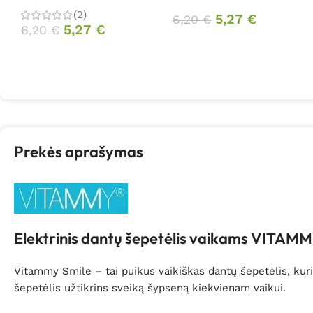
(2)
5,27
€
6,20
€
5,27
€
6,20
€
Prekės aprašymas
Elektrinis dantų šepetėlis vaikams VITAMMY
Vitammy Smile – tai puikus vaikiškas dantų šepetėlis, kuri
šepetėlis užtikrins sveiką šypseną kiekvienam vaikui.