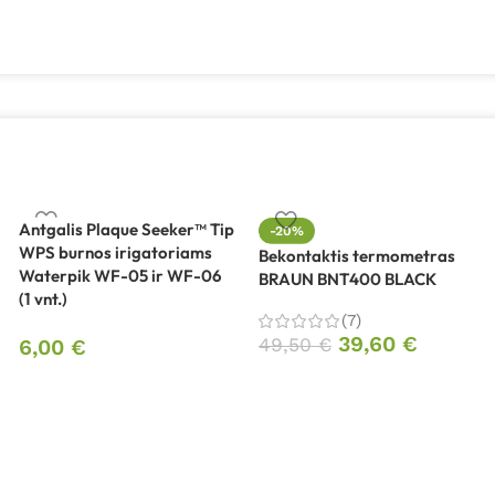
Antgalis Plaque Seeker™ Tip
-20%
WPS burnos irigatoriams
Bekontaktis termometras
Waterpik WF-05 ir WF-06
BRAUN BNT400 BLACK
(1 vnt.)
(7)
39,60
€
49,50
€
6,00
€