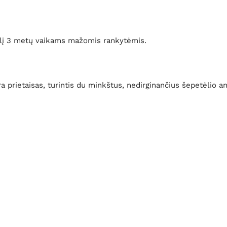
etėlį 3 metų vaikams mažomis rankytėmis.
a prietaisas, turintis du minkštus, nedirginančius šepetėlio an