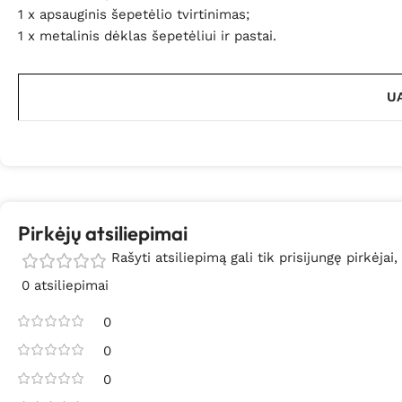
1 x apsauginis šepetėlio tvirtinimas;
1 x metalinis dėklas šepetėliui ir pastai.
UA
Pirkėjų atsiliepimai
Rašyti atsiliepimą gali tik prisijungę pirkėjai,
0 atsiliepimai
0
0
0