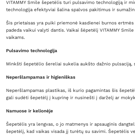
VITAMMY Smile šepetėlis turi pulsavimo technologiją ir min
technologija efektyviai šalina spalvos pakitimus ir sumaži
Šis prietaisas yra puiki priemonė kasdienei burnos ertmės 
padeda vaikui valyti dantis. Vaikai šėpetėlį VITAMMY Smile
vaikams.
Pulsavimo technologija
Minkšti šepetėlio šereliai sukelia aukšto dažnio pulsacij
Neperšlampamas ir higieniškas
Neperšlampamas plastikas, iš kurio pagamintas šis šepetėlis
gali sudėti šepetėlį į kuprinę ir nusinešti į darželį ar mokyk
Namuose ir kelionėje
Šepetėlis yra lengvas, o jo matmenys ir apsauginis dangtelis
šepetėlį, kad vaikas visada jį turėtų su savimi. Šepetėlis v