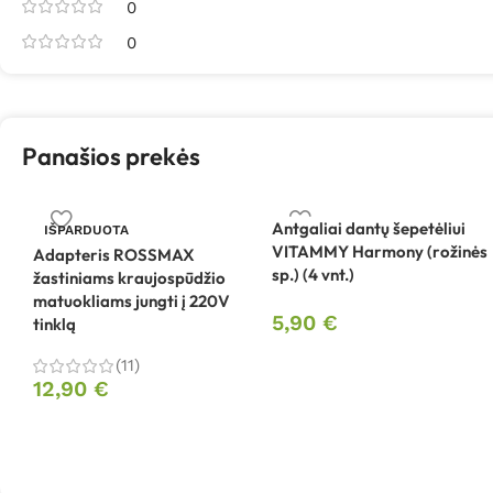
0
0
Panašios prekės
Antgaliai dantų šepetėliui
IŠPARDUOTA
VITAMMY Harmony (rožinės
Adapteris ROSSMAX
sp.) (4 vnt.)
žastiniams kraujospūdžio
matuokliams jungti į 220V
5,90
€
tinklą
(11)
12,90
€