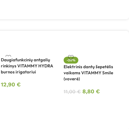
Daugiafunkcinių antgalių
-20%
rinkinys VITAMMY HYDRA
Elektrinis dantų šepetėlis
E
burnos irigatoriui
vaikams VITAMMY Smile
V
(voverė)
12,90
€
8,80
€
11,00
€