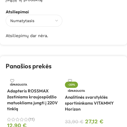
Atsiliepimai
Atsiliepimų dar nėra.
Panašios prekės
An
IŠPARDUOTA
-20%
V
Adapteris ROSSMAX
IŠPARDUOTA
(r
žastiniams kraujospūdžio
Analitinės svarstyklės
matuokliams jungti į 220V
sportininkams VITAMMY
5
tinklą
Horizon
(11)
27,12
€
33,90
€
12,90
€