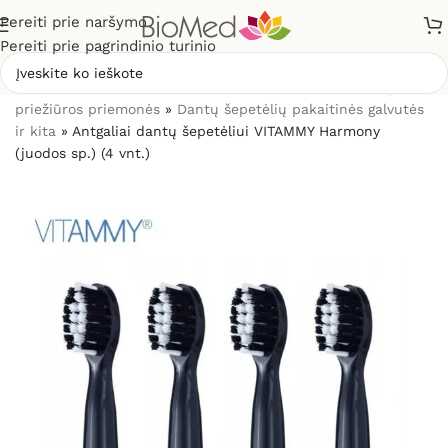
Pereiti prie naršymo
Pereiti prie pagrindinio turinio
Pradžia
»
Sveikatos priežiūrai
»
Burnos higienos, dantų
priežiūros priemonės
»
Dantų šepetėlių pakaitinės galvutės
ir kita
»
Antgaliai dantų šepetėliui VITAMMY Harmony
(juodos sp.) (4 vnt.)