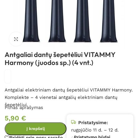
Spustelėkite, kad padidintumėte
Antgaliai dantų šepetėliui VITAMMY
Harmony (juodos sp.) (4 vnt.)
Antgaliai elektriniam dantų šepetėliui VITAMMY Harmony.
Komplekte – 4 vienetai antgalių elektriniam dantų
šepetėliui.
Pilnas aprašymas
5,90
€
Pristatysime:
Į krepšelį
rugpjūčio 11 d. – 12 d.
Pristatymo būdai
Pridėti prie norų sąrašo