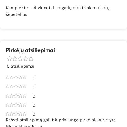
Komplekte – 4 vienetai antgalių elektriniam dantų
šepetėliui.
Pirkėjų atsiliepimai
0 atsiliepimai
0
0
0
0
0
Rašyti atsiliepimą gali tik prisijungę pirkėjai, kurie yra
įsigiję šį produktą.