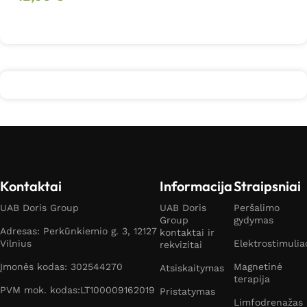
Daugiau
Daugiau
Kontaktai
Informacija
Straipsniai
UAB Doris Group
UAB Doris
Peršalimo
Group
gydymas
Adresas: Perkūnkiemio g. 3, 12127
kontaktai ir
Vilnius
Elektrostimulia
rekvizitai
Įmonės kodas: 302544270
Magnetinė
Atsiskaitymas
terapija
PVM mok. kodas:LT100009162019
Pristatymas
Limfodrenažas