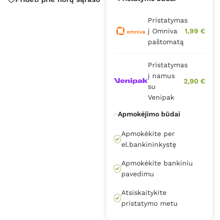
Pristatymas
į Omniva
1,99 €
paštomatą
Pristatymas
į namus
2,90 €
su
Venipak
Apmokėjimo būdai
Apmokėkite per
el.bankininkystę
Apmokėkite bankiniu
pavedimu
Atsiskaitykite
pristatymo metu