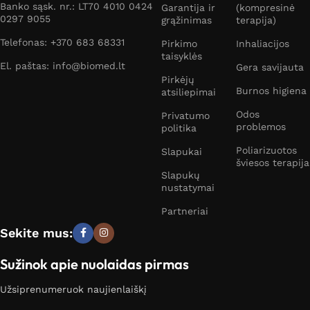
Banko sąsk. nr.: LT70 4010 0424
Garantija ir
(kompresinė
0297 9055
grąžinimas
terapija)
Telefonas: +370 683 68331
Pirkimo
Inhaliacijos
taisyklės
El. paštas: info@biomed.lt
Gera savijauta
Pirkėjų
Burnos higiena
atsiliepimai
Odos
Privatumo
problemos
politika
Poliarizuotos
Slapukai
šviesos terapija
Slapukų
nustatymai
Partneriai
Sekite mus:
Sužinok apie nuolaidas pirmas
Užsiprenumeruok naujienlaiškį