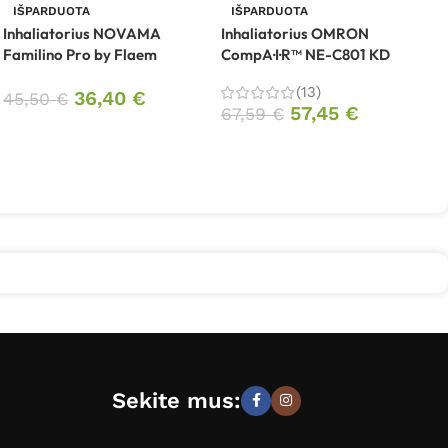
C
IŠPARDUOTA
IŠPARDUOTA
Inhaliatorius NOVAMA
Inhaliatorius OMRON
Familino Pro by Flaem
CompA·I·R™ NE-C801 KD
1
(13)
36,40
€
45,50
€
57,45
€
67,59
€
Sekite mus: