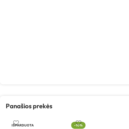
Panašios prekės
IŠPARDUOTA
-10%