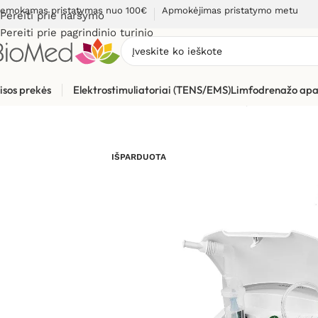
emokamas pristatymas nuo 100€
Apmokėjimas pristatymo metu
Pereiti prie naršymo
Pereiti prie pagrindinio turinio
isos prekės
Elektrostimuliatoriai (TENS/EMS)
Limfodrenažo apa
Pradžia
»
Sveikatos priežiūrai
»
Inhaliatoriai ir jų dalys
»
Inhali
IŠPARDUOTA