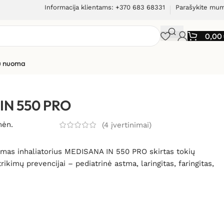
Informacija klientams: +370 683 68331
Parašykite mu
0,00
ių nuoma
 IN 550 PRO
mėn.
(
4
įvertinimai)
amas inhaliatorius MEDISANA IN 550 PRO skirtas tokių
rikimų prevencijai – pediatrinė astma, laringitas, faringitas,