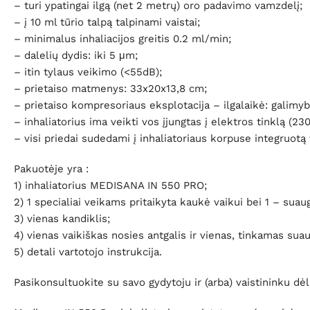
– turi ypatingai ilgą (net 2 metrų) oro padavimo vamzdelį;
– į 10 ml tūrio talpą talpinami vaistai;
– minimalus inhaliacijos greitis 0.2 ml/min;
– dalelių dydis: iki 5 μm;
– itin tylaus veikimo (<55dB);
– prietaiso matmenys: 33x20x13,8 cm;
– prietaiso kompresoriaus eksplotacija – ilgalaikė: galimyb
– inhaliatorius ima veikti vos įjungtas į elektros tinklą (23
– visi priedai sudedami į inhaliatoriaus korpuse integruotą t
Pakuotėje yra :
1) inhaliatorius MEDISANA IN 550 PRO;
2) 1 specialiai veikams pritaikyta kaukė vaikui bei 1 – sua
3) vienas kandiklis;
4) vienas vaikiškas nosies antgalis ir vienas, tinkamas su
5) detali vartotojo instrukcija.
Pasikonsultuokite su savo gydytoju ir (arba) vaistininku dėl 