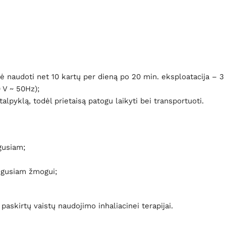
ė naudoti net 10 kartų per dieną po 20 min. eksploatacija – 3 
0 V ~ 50Hz);
alpyklą, todėl prietaisą patogu laikyti bei transportuoti.
ugusiam;
augusiam žmogui;
paskirtų vaistų naudojimo inhaliacinei terapijai.