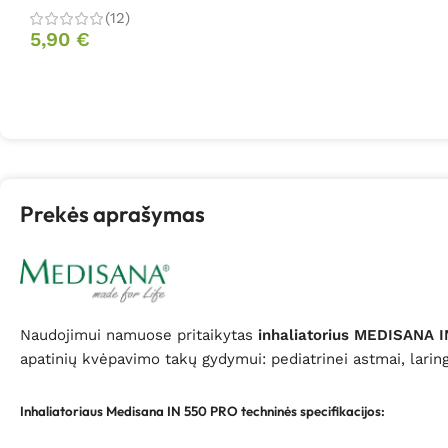
(12)
5,90
€
Prekės aprašymas
Naudojimui namuose pritaikytas
inhaliatorius MEDISANA 
apatinių kvėpavimo takų gydymui: pediatrinei astmai, larin
Inhaliatoriaus Medisana IN 550 PRO techninės specifikacijos
: