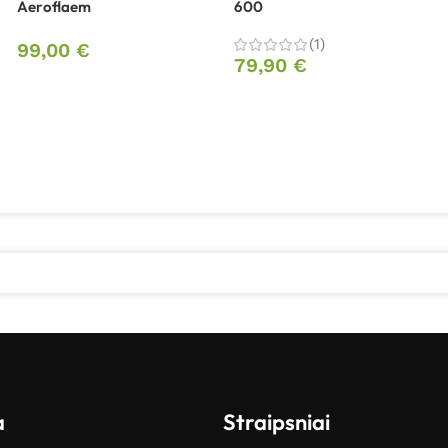
Aeroflaem
600
(1)
99,00
€
79,90
€
a
Straipsniai