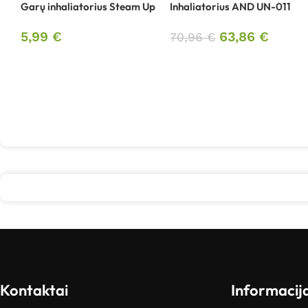
Garų inhaliatorius Steam Up
Inhaliatorius AND UN-011
5,99
€
63,86
€
70,96
€
Kontaktai
Informacij