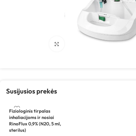
Spustelėkite, kad padidintumėte
Susijusios prekės
Fiziologinis tirpalas
inhaliacijoms ir nosiai
RinoFlux 0,9% (N20, 5 ml,
sterilus)