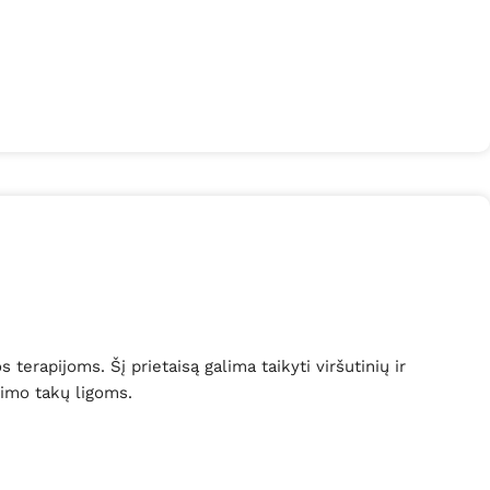
erapijoms. Šį prietaisą galima taikyti viršutinių ir
vimo takų ligoms.