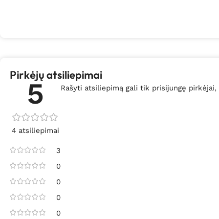
Pirkėjų atsiliepimai
5
Rašyti atsiliepimą gali tik prisijungę pirkėjai,
4 atsiliepimai
3
0
0
0
0