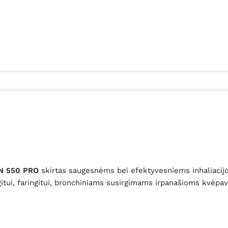
IN 550 PRO
skirtas saugesnėms bei efektyvesniems inhaliacijos t
gitui, faringitui, bronchiniams susirgimams irpanašioms kvėpa