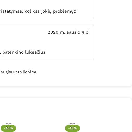
ristatymas, kol kas jokių problemų:)
2020 m. sausio 4 d.
, patenkino lūkesčius.
daugiau atsiliepimų
I
-20%
-15%