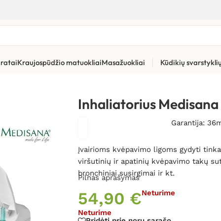
ratai
Kraujospūdžio matuokliai
Masažuokliai
Kūdikių svarstykl
atoriai vaikams ir kūdikiams
»
Inhaliatorius Medisana IN 550 PRO
Inhaliatorius Medisana
Garantija: 36
Įvairioms kvėpavimo ligoms gydyti tink
viršutinių ir apatinių kvėpavimo takų sut
bronchiniai susirgimai ir kt.
Pilnas aprašymas
54,90
€
Neturime
Neturime
Pridėti prie norų sąrašo