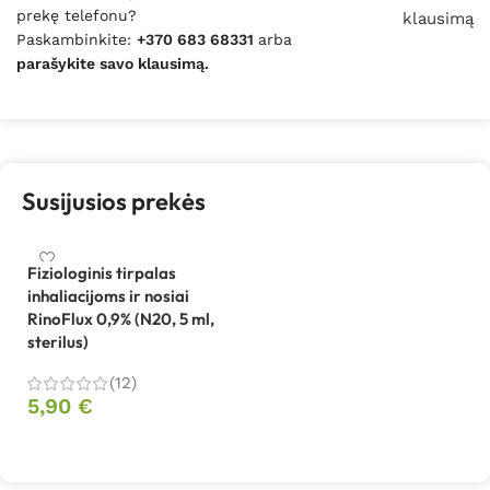
prekę telefonu?
klausimą
Paskambinkite:
+370 683 68331
arba
parašykite savo klausimą.
Susijusios prekės
Fiziologinis tirpalas
inhaliacijoms ir nosiai
RinoFlux 0,9% (N20, 5 ml,
sterilus)
(12)
5,90
€
Į krepšelį