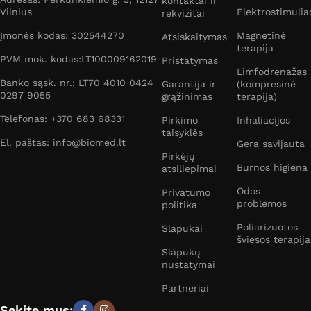
kontaktai ir
Vilnius
Elektrostimulia
rekvizitai
Įmonės kodas: 302544270
Magnetinė
Atsiskaitymas
terapija
PVM mok. kodas:LT100009162019
Pristatymas
Limfodrenažas
Banko sąsk. nr.: LT70 4010 0424
Garantija ir
(kompresinė
0297 9055
grąžinimas
terapija)
Telefonas: +370 683 68331
Pirkimo
Inhaliacijos
taisyklės
El. paštas: info@biomed.lt
Gera savijauta
Pirkėjų
Burnos higiena
atsiliepimai
Odos
Privatumo
problemos
politika
Poliarizuotos
Slapukai
šviesos terapija
Slapukų
nustatymai
Partneriai
Sekite mus: