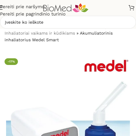
Pereiti prie naršymo
Pereiti prie pagrindinio turinio
Pradžia
»
Sveikatos priežiūrai
»
Inhaliatoriai ir jų dalys
»
Inhaliatoriai vaikams ir kūdikiams
»
Akumuliatorinis
inhaliatorius Medel Smart
-17%