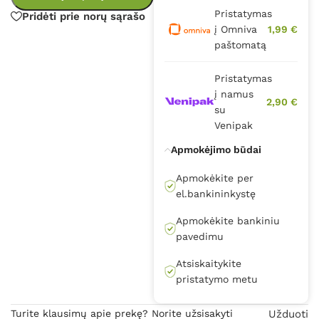
Pristatymas
Pridėti prie norų sąrašo
į Omniva
1,99 €
paštomatą
Pristatymas
į namus
2,90 €
su
Venipak
Apmokėjimo būdai
Apmokėkite per
el.bankininkystę
Apmokėkite bankiniu
pavedimu
Atsiskaitykite
pristatymo metu
Turite klausimų apie prekę? Norite užsisakyti
Užduoti