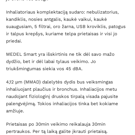
Inhaliatoriaus komplektaciją sudaro: nebulizatorius,
kandiklis, nosies antgalis, kaukė vaikui, kaukė
suaugusiam, 5 filtrai, oro žarna, USB kroviklis, patogus
ir talpus krepšys, kuriame telpa prietaisas ir visi jo
priedai.
MEDEL Smart yra išskirtinis ne tik dėl savo mažo
dydžio, bet ir dėl labai tylaus veikimo. Jo
triukšmingumas siekia vos 45 dBA.
4,12
μm (MMAD)
dalelytės dydis bus veiksmingas
inhaliuojant plaučius ir bronchus. Inhaliacijos metu
naudojant fiziologinį druskos tirpalą visada pajusite
palengvėjimą. Tokios inhaliacijos tinka bet kokiame
amžiuje.
Prietaisas po 30min veikimo reikalauja 30min
pertraukos. Per tą laiką galite įkrauti prietaisą.