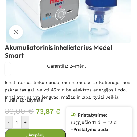
Spustelėkite, kad padidintumėte
Akumuliatorinis inhaliatorius Medel
Smart
Garantija: 24mėn.
Inhaliatorius tinka naudojimui namuose ar kelionėje, nes
pakrautas gali veikti 45min be elektros energijos lizdo.
Inhaliatorius yra lengvas, mažas ir labai tyliai veikia.
Pilnas aprašymas
89,00
€
73,87
€
Pristatysime:
-
+
rugpjūčio 11 d. – 12 d.
Pristatymo būdai
Į krepšelį