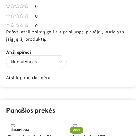
0
0
0
Rašyti atsiliepimą gali tik prisijungę pirkėjai, kurie yra
įsigiję šį produktą.
Atsiliepimai
Atsiliepimų dar nėra.
Panašios prekės
In
IŠPARDUOTA
-50%