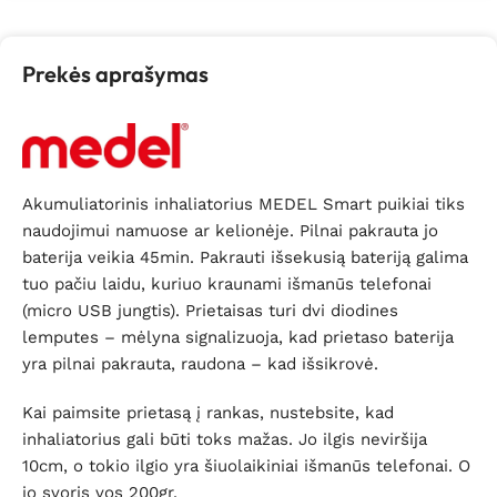
Prekės aprašymas
Akumuliatorinis inhaliatorius MEDEL Smart puikiai tiks
naudojimui namuose ar kelionėje. Pilnai pakrauta jo
baterija veikia 45min. Pakrauti išsekusią bateriją galima
tuo pačiu laidu, kuriuo kraunami išmanūs telefonai
(micro USB jungtis). Prietaisas turi dvi diodines
lemputes – mėlyna signalizuoja, kad prietaso baterija
yra pilnai pakrauta, raudona – kad išsikrovė.
Kai paimsite prietasą į rankas, nustebsite, kad
inhaliatorius gali būti toks mažas. Jo ilgis neviršija
10cm, o tokio ilgio yra šiuolaikiniai išmanūs telefonai. O
jo svoris vos 200gr.