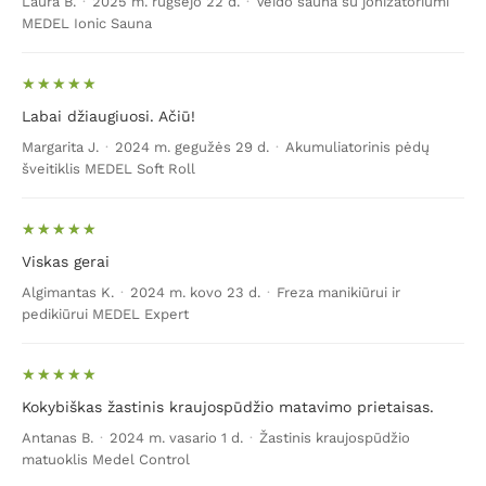
Laura B.
·
2025 m. rugsėjo 22 d.
·
Veido sauna su jonizatoriumi
MEDEL Ionic Sauna
Labai džiaugiuosi. Ačiū!
Margarita J.
·
2024 m. gegužės 29 d.
·
Akumuliatorinis pėdų
šveitiklis MEDEL Soft Roll
Viskas gerai
Algimantas K.
·
2024 m. kovo 23 d.
·
Freza manikiūrui ir
pedikiūrui MEDEL Expert
Kokybiškas žastinis kraujospūdžio matavimo prietaisas.
Antanas B.
·
2024 m. vasario 1 d.
·
Žastinis kraujospūdžio
matuoklis Medel Control