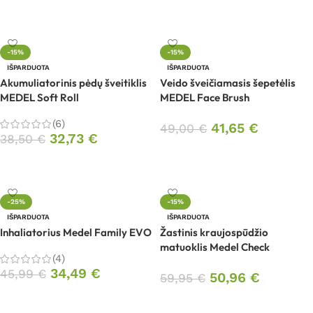
Daugiau
-15%
-15%
IŠPARDUOTA
IŠPARDUOTA
Akumuliatorinis pėdų šveitiklis
Veido šveičiamasis šepetėlis
MEDEL Soft Roll
MEDEL Face Brush
(6)
41,65
€
49,00
€
32,73
€
38,50
€
Daugiau
Daugiau
-25%
-15%
IŠPARDUOTA
IŠPARDUOTA
Inhaliatorius Medel Family EVO
Žastinis kraujospūdžio
matuoklis Medel Check
(4)
34,49
€
45,99
€
50,96
€
59,95
€
Daugiau
Daugiau