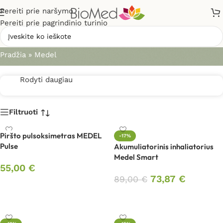
Pereiti prie naršymo
Pereiti prie pagrindinio turinio
Medel
Pradžia
»
Medel
Rodyti daugiau
Filtruoti
Piršto pulsoksimetras MEDEL
-17%
Pulse
Akumuliatorinis inhaliatorius
Medel Smart
55,00
€
73,87
€
89,00
€
Į krepšelį
Į krepšelį