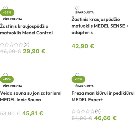
-35%
IŠPARDUOTA
Žastinis kraujospūdžio
IŠPARDUOTA
matuoklis MEDEL SENSE +
Žastinis kraujospūdžio
adapteris
matuoklis Medel Control
(2)
42,90
€
29,90
€
46,00
€
Daugiau
Daugiau
-15%
-15%
IŠPARDUOTA
IŠPARDUOTA
Veido sauna su jonizatoriumi
Freza manikiūrui ir pedikiūrui
MEDEL Ionic Sauna
MEDEL Expert
(4)
45,81
€
53,90
€
46,66
€
54,90
€
Daugiau
Daugiau