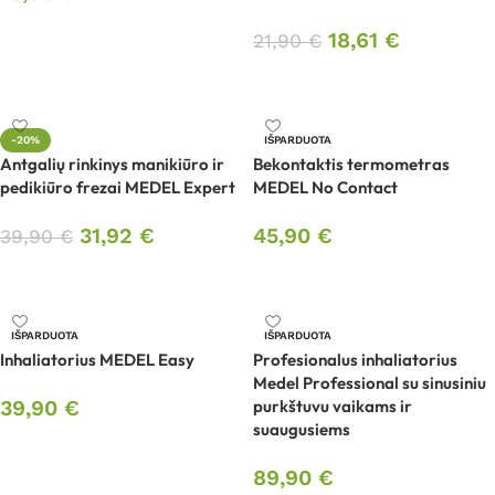
Į krepšelį
18,61
€
21,90
€
Į krepšelį
-20%
IŠPARDUOTA
Antgalių rinkinys manikiūro ir
Bekontaktis termometras
pedikiūro frezai MEDEL Expert
MEDEL No Contact
31,92
€
45,90
€
39,90
€
Į krepšelį
Daugiau
IŠPARDUOTA
IŠPARDUOTA
Inhaliatorius MEDEL Easy
Profesionalus inhaliatorius
Medel Professional su sinusiniu
39,90
€
purkštuvu vaikams ir
suaugusiems
Daugiau
89,90
€