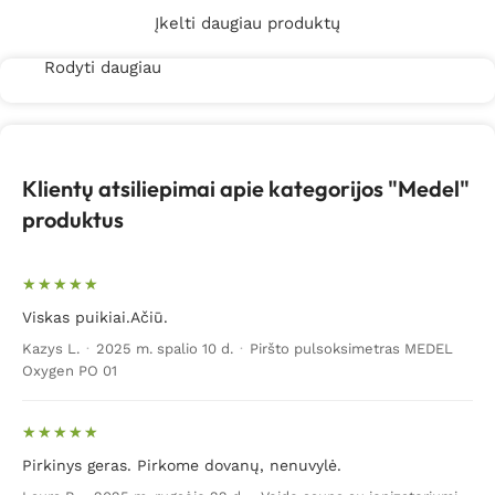
Įkelti daugiau produktų
Rodyti daugiau
Klientų atsiliepimai apie kategorijos "Medel"
produktus
Viskas puikiai.Ačiū.
Kazys L.
·
2025 m. spalio 10 d.
·
Piršto pulsoksimetras MEDEL
Oxygen PO 01
Pirkinys geras. Pirkome dovanų, nenuvylė.