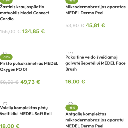
-13%
-15%
Žastinis kraujospūdžio
Mikrodermabrazijos aparatas
matuoklis Medel Connect
MEDEL Dermo Peel
Cardio
45,81
€
53,90
€
134,85
€
155,00
€
Į krepšelį
Į krepšelį
Pakaitinė veido šveičiamoji
-15%
galvutė šepetėliui MEDEL Face
Piršto pulsoksimetras MEDEL
Brush
Oxygen PO 01
16,00
€
49,73
€
58,50
€
Į krepšelį
Į krepšelį
Volelių komplektas pėdų
-15%
šveitikliui MEDEL Soft Roll
Antgalių komplektas
mikrodermabrazijos aparatui
18,00
€
MEDEL Dermo Peel