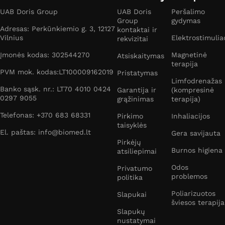
UAB Doris Group
UAB Doris
Peršalimo
Group
gydymas
Adresas: Perkūnkiemio g. 3, 12127
kontaktai ir
Vilnius
Elektrostimulia
rekvizitai
Įmonės kodas: 302544270
Magnetinė
Atsiskaitymas
terapija
PVM mok. kodas:LT100009162019
Pristatymas
Limfodrenažas
Banko sąsk. nr.: LT70 4010 0424
Garantija ir
(kompresinė
0297 9055
grąžinimas
terapija)
Telefonas: +370 683 68331
Pirkimo
Inhaliacijos
taisyklės
El. paštas: info@biomed.lt
Gera savijauta
Pirkėjų
Burnos higiena
atsiliepimai
Odos
Privatumo
problemos
politika
Poliarizuotos
Slapukai
šviesos terapija
Slapukų
nustatymai