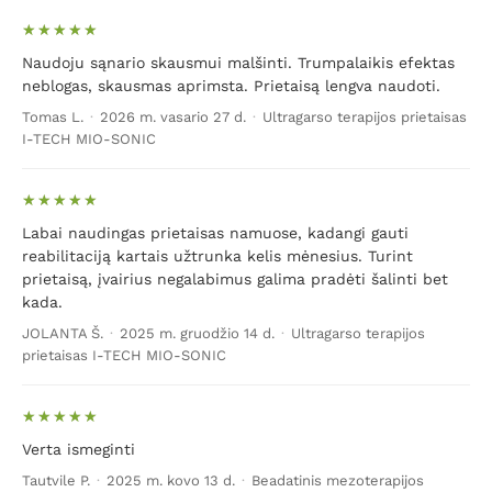
ir be spuogų odą.
Naudoju sąnario skausmui malšinti. Trumpalaikis efektas
Spuogų (aknės) atsiradimo priežastys gali būti
neblogas, skausmas aprimsta. Prietaisą lengva naudoti.
įvairios.
Bene dažniausiai įtaką spuogų atsiradimui turi
Tomas L.
·
2026 m. vasario 27 d.
·
Ultragarso terapijos prietaisas
šie veiksniai:
I-TECH MIO-SONIC
– hormonų disbalansas ir pasikeitimai endokrininėje
sistemoje;
Labai naudingas prietaisas namuose, kadangi gauti
– netinkamos, odą erzinančios kosmetinės priemonės;
reabilitaciją kartais užtrunka kelis mėnesius. Turint
prietaisą, įvairius negalabimus galima pradėti šalinti bet
– blogas gyvenimo būdas (pavyzdžiui, miego trūkumas,
kada.
greitas maistas ir nevisavertė mityba, žalingi įpročiai
JOLANTA Š.
·
2025 m. gruodžio 14 d.
·
Ultragarso terapijos
tokie, kaip alkoholio vartojimas ar rūkymas);
prietaisas I-TECH MIO-SONIC
– paveldimumas.
Norėdami, kad Jūsų ar Jums brangių žmonių veido ar
Verta ismeginti
kūno oda taptų švaresnė, lygesnė, patariame nedelsti ir
Tautvile P.
·
2025 m. kovo 13 d.
·
Beadatinis mezoterapijos