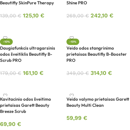
Beautifly SkinPure Therapy
Shine PRO
125,10
€
242,10
€
139,00
€
269,00
€
Į krepšelį
Į krepšelį
-10%
-10%
Daugiafunkcis ultragarsinis
Veido odos stangrinimo
odos šveitiklis Beautifly B-
prietaisas Beautifly B-Booster
Scrub PRO
PRO
161,10
€
314,10
€
179,00
€
349,00
€
Į krepšelį
Į krepšelį
Kavitacinio odos šveitimo
Veido valymo prietaisas Garett
prietaisas Garett Beauty
Beauty Multi Clean
Breeze Scrub
59,99
€
69,90
€
Į krepšelį