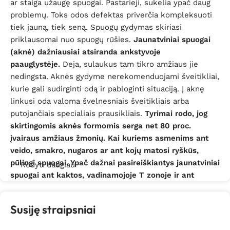
ar staiga užaugę spuogai. Pastarieji, sukelia ypač daug
problemų. Toks odos defektas priverčia kompleksuoti
tiek jauną, tiek seną. Spuogų gydymas skiriasi
priklausomai nuo spuogų rūšies.
Jaunatviniai spuogai
(aknė) dažniausiai atsiranda ankstyvoje
paauglystėje.
Deja, sulaukus tam tikro amžiaus jie
nedingsta. Aknės gydyme nerekomenduojami šveitikliai,
kurie gali sudirginti odą ir pabloginti situaciją. Į aknę
linkusi oda valoma švelnesniais šveitikliais arba
putojančiais specialiais prausikliais.
Tyrimai rodo, jog
skirtingomis aknės formomis serga net 80 proc.
įvairaus amžiaus žmonių. Kai kuriems asmenims ant
veido, smakro, nugaros ar ant kojų matosi ryškūs,
pūlingi spuogai. Ypač dažnai pasireiškiantys jaunatviniai
Rodyti daugiau
spuogai ant kaktos, vadinamojoje T zonoje ir ant
skruostų kankina tiek jaunus vaikinus, tiek
merginas.
Jos ypač jautriai reaguoja į spuogus, bet
Susiję straipsniai
kokia kaina siekia maskuoti atsiradusį odos uždegimą,
domisi, kurie kremai nuo spuogų yra