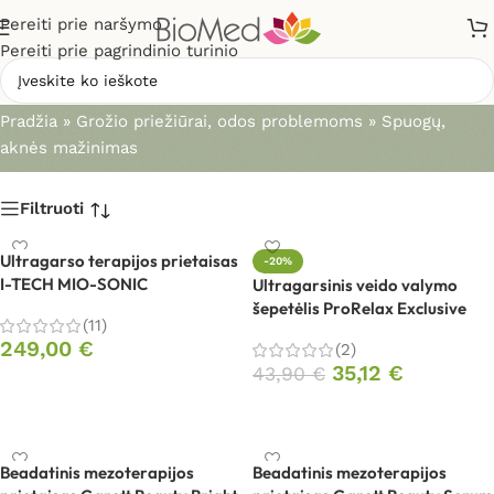
Pereiti prie naršymo
Pereiti prie pagrindinio turinio
Spuogų, aknės mažinimas
Pradžia
»
Grožio priežiūrai, odos problemoms
»
Spuogų,
aknės mažinimas
Filtruoti
Ultragarso terapijos prietaisas
-20%
I-TECH MIO-SONIC
Ultragarsinis veido valymo
šepetėlis ProRelax Exclusive
(11)
249,00
€
(2)
35,12
€
43,90
€
Į krepšelį
Į krepšelį
Beadatinis mezoterapijos
Beadatinis mezoterapijos