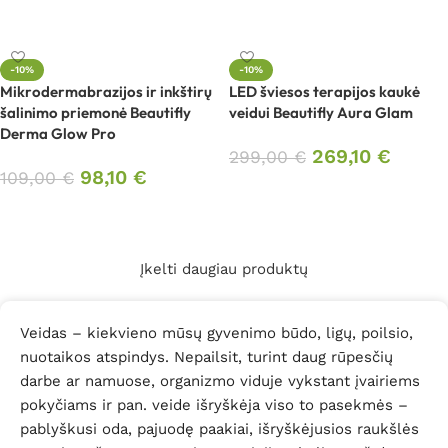
Į krepšelį
-10%
-10%
Mikrodermabrazijos ir inkštirų
LED šviesos terapijos kaukė
šalinimo priemonė Beautifly
veidui Beautifly Aura Glam
Derma Glow Pro
269,10
€
299,00
€
98,10
€
109,00
€
Į krepšelį
Į krepšelį
Įkelti daugiau produktų
Veidas – kiekvieno mūsų gyvenimo būdo, ligų, poilsio,
nuotaikos atspindys. Nepailsit, turint daug rūpesčių
darbe ar namuose, organizmo viduje vykstant įvairiems
pokyčiams ir pan. veide išryškėja viso to pasekmės –
pablyškusi oda, pajuodę paakiai, išryškėjusios raukšlės