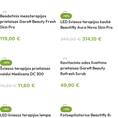
Į krepšelį
Beadatinis mezoterapijos
-10%
prietaisas Garett Beauty Fresh
LED šviesos terapijos kaukė
Skin Pro
Beautifly Aura Nova Skin Pro
119,00
€
314,10
€
349,00
€
Į krepšelį
Į krepšelį
Kavitacinio odos šveitimo
-20%
prietaisas Garett Beauty
Šviesos terapijos prietaisas
Refresh Scrub
veidui Medisana DC 300
49,90
€
11,60
€
14,50
€
Į krepšelį
Į krepšelį
-10%
-10%
LED šviesos terapijos lempa
Fotoepiliatorius Beautifly B-