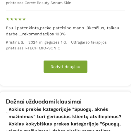
nelaukti, kol spuogeliai išnyks patys. Dar blogiau, jeigu
prietaisas Garett Beauty Serum Skin
jie yra maskuojami įvairiomis kosmetinėmis
priemonėmis. Odoje jau ir taip esantis uždegimas ar
infekcija uždėjus ant jos tam tikros kosmetikos gali tik
Esu l.patenkinta,preke pateisino mano lūkesčius, taikau
komplikuotis.
Todėl atsiradus pirmiems bėrimams,
darbe....rekomendacijos 100%
pūlingiems spuogams, ar diagnozavus rimtą odos
uždegimo ligą, nedelsdami imkitės spuogų gydymo.
Kristina S.
·
2024 m. gegužės 1 d.
·
Ultragarso terapijos
prietaisas I-TECH MIO-SONIC
Siūlome išbandyti klinikiniais tyrimais patikrintas ir
efektyvias priemones nuo spuogų.
Rodyti daugiau
Mūsų asortimente rasite:
– „BNM“ kompanijos šviesos terapijos lempas ar jų
komplektus;
Dažnai užduodami klausimai
– Pažangios kovos su spuogais technologijos aparatą
„Clear+“;
Kokios prekės kategorijoje "Spuogų, aknės
mažinimas" turi geriausius klientų atsiliepimus?
– Enziminį veido šveitiklį „Biomed“;
Kokias kokybiškas prekes kategorijoje "Spuogų,