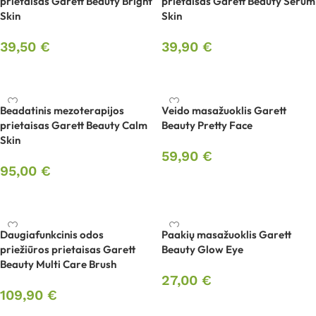
prietaisas Garett Beauty Bright
prietaisas Garett Beauty Serum
Skin
Skin
39,50
€
39,90
€
Į krepšelį
Į krepšelį
Beadatinis mezoterapijos
Veido masažuoklis Garett
prietaisas Garett Beauty Calm
Beauty Pretty Face
Skin
59,90
€
95,00
€
Į krepšelį
Į krepšelį
Daugiafunkcinis odos
Paakių masažuoklis Garett
priežiūros prietaisas Garett
Beauty Glow Eye
Beauty Multi Care Brush
27,00
€
109,90
€
Į krepšelį