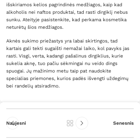
išskiriamos kelios pagrindinės medžiagos, kaip kad
alkoholis nei naftos produktai, tad rasti dirgiklį nebus
sunku. Ateityje pasistenkite, kad perkama kosmetika
neturėtų šios medžiagos.
Aknės sukimo priežastys yra labai skirtingos, tad
kartais gali tekti sugaišti nemažai laiko, kol pavyks jas
rasti. Visgi, verta, kadangi pašalinus dirgiklius, kurie
sukelia aknę, tuo pačiu sėkmingai nu veido dings
spuogai. Jų mažinimo metu taip pat naudokite
specialias priemones, kurios padės išvengti uždegimų
bei randelių atsiradimo.
Naujesni
Senesnis