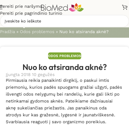
Pereiti prie naršymo
Pereiti prie pagrindinio turinio
Straipsniai
Pradžia
»
Odos problemos
»
Nuo ko atsiranda aknė?
ODOS PROBLEMOS
Nuo ko atsiranda aknė?
Įjungta 2018 10 gegužės
Pirmiausia reikia panaikinti dirgiklį, o paskui imtis
priemonių, kurios padės spuogams gražiai užgyti, padės
išvengti odos nelygumų bei randelių, kurie gali likti po
netinkamai gydomos aknės. Pateikiame dažniausiai
aknę sukeliančias priežastis. Jas panaikinus oda
atrodys kur kas gražesnė, lygesnė ir jaunatviškesnė.
Svarbiausia reaguoti į savo organizmo poreikius.