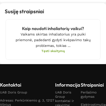
Susiję straipsniai
Kaip naudoti inhaliatorių vaikui?
Vaikams skirtas inhaliatorius yra puiki
priemonė, padedanti gydyti kvėpavimo takų
problemas, tokias ...
Tęsti skaitymą
Kontaktai
Informacija
Straipsniai
UAB Doris Group
UAB Doris
Peršalimo
Group
gydymas
Adresas: Perkūnkiemio g. 3, 12127
kontaktai ir
Vilnius
Elektrostimulia
rekvizitai