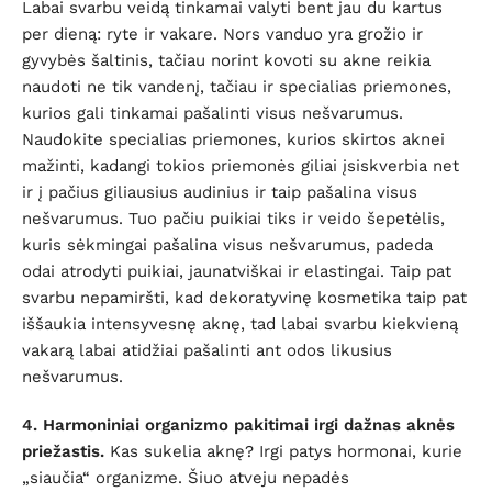
Labai svarbu veidą tinkamai valyti bent jau du kartus
per dieną: ryte ir vakare. Nors vanduo yra grožio ir
gyvybės šaltinis, tačiau norint kovoti su akne reikia
naudoti ne tik vandenį, tačiau ir specialias priemones,
kurios gali tinkamai pašalinti visus nešvarumus.
Naudokite specialias priemones, kurios skirtos aknei
mažinti, kadangi tokios priemonės giliai įsiskverbia net
ir į pačius giliausius audinius ir taip pašalina visus
nešvarumus. Tuo pačiu puikiai tiks ir veido šepetėlis,
kuris sėkmingai pašalina visus nešvarumus, padeda
odai atrodyti puikiai, jaunatviškai ir elastingai. Taip pat
svarbu nepamiršti, kad dekoratyvinę kosmetika taip pat
iššaukia intensyvesnę aknę, tad labai svarbu kiekvieną
vakarą labai atidžiai pašalinti ant odos likusius
nešvarumus.
4. Harmoniniai organizmo pakitimai irgi dažnas aknės
priežastis.
Kas sukelia aknę? Irgi patys hormonai, kurie
„siaučia“ organizme. Šiuo atveju nepadės