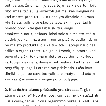
būti vaisiai. Žinoma, ir jų suvartojamas kiekis turi būti
ribojamas, tačiau jų suvartoti galima kas daugiau nei
kad maisto produktų, kuriuose yra dirbtinio cukraus.
Aknės atsiradimo priežastys labai skirtingos, tad ir
maisto produktai gali labai skirtis. Jeigu
atsakėte sūraus, riebaus, labai saldaus maisto, tačiau
vistiek jus kankina aknė ir norite plačiau patikrinti, ar
ne maisto produktai čia kalti – tokiu atveju naudinga
atlikti alergenų testą. Daugelis žmonių supranta, kad
buvo alergiški tokiems maisto produktams, kuriuos
vartotojo kiekvieną dieną ir net neįtarė, kad tai gali būti
negražių spuogelių atsiradimo priežastis. Pašalinus
dirgiklius jau po savaitės galima pamatyti, kad oda yra
kur kas gražesnė ir spuogai po truputį gija.
2. Kita dažna aknės priežastis yra stresas.
Taigi, nuo ko
atsiranda aknė? Nuo įtampos, kuri gali ne tik sugadinti
Jūsų veidą, tačiau ir visą organizmo būklę, sukelti labai