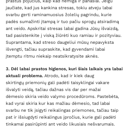
prastus pojūčius, kaip kad nemiga ir panašiai. Jeigu
jaučiate, kad jus kankina stresas, tokiu atveju labai
svarbu gerti raminamuosius žolelių pagrindu, kurie
padės sumažinti įtampą ir tuo pačiu sprogų atsiradimą
ant veido. Apskritai stresas labai gadina Jūsų išvaizdą,
tad pasistenkite į viską žiūrėti kuo ramiau ir pozityviau.
Suprantama, kad streso daugeliui mūsų nepavyksta
išvengti, tačiau supraskite, kad gyvendami labai
įtemptu ritmu niekaip neatsikratysite aknės.
3. Dėl labai prastos higienos, kuri šiais laikais yra labai
aktuali problema.
Atrodo, kad ir kiek daug
skirtingų priemonių gali padėti taisyklingai vakare
išvalyti veidą, tačiau dažnas vis dar per mažai
dėmesio skiria veido valymo procedūroms. Pastebėta,
kad vyrai skiria kur kas mažiau dėmesio, tad labai
svarbu ne tik įsigyti reikalingas priemones, tačiau taip
pat ir išsiugdyti reikalingus įpročius, kurie gali padėti
tinkamai pasirūpinti ant veido likusiais nešvarumais.