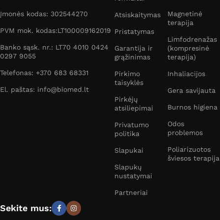
Įmonės kodas: 302544270
Magnetinė
Atsiskaitymas
terapija
PVM mok. kodas:LT100009162019
Pristatymas
Limfodrenažas
Banko sąsk. nr.: LT70 4010 0424
Garantija ir
(kompresinė
0297 9055
grąžinimas
terapija)
Telefonas: +370 683 68331
Pirkimo
Inhaliacijos
taisyklės
El. paštas: info@biomed.lt
Gera savijauta
Pirkėjų
Burnos higiena
atsiliepimai
Odos
Privatumo
problemos
politika
Poliarizuotos
Slapukai
šviesos terapija
Slapukų
nustatymai
Partneriai
Sekite mus: