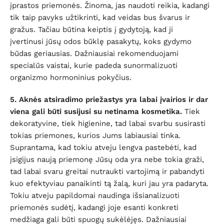
įprastos priemonės. Žinoma, jas naudoti reikia, kadangi
tik taip pavyks užtikrinti, kad veidas bus švarus ir
gražus. Tačiau būtina keiptis į gydytoją, kad ji
įvertinusi jūsų odos būklę pasakytų, koks gydymo
būdas geriausias. Dažniausiai rekomenduojami
specialūs vaistai, kurie padeda sunormalizuoti
organizmo hormoninius pokyčius.
5. Aknės atsiradimo priežastys yra labai įvairios ir dar
viena gali būti susijusi su netinama kosmetika.
Tiek
dekoratyvine, tiek higienine, tad labai svarbu susirasti
tokias priemones, kurios Jums labiausiai tinka.
Suprantama, kad tokiu atveju lengva pastebėti, kad
įsigijus naują priemonę Jūsų oda yra nebe tokia graži,
tad labai svaru greitai nutraukti vartojimą ir pabandyti
kuo efektyviau panaikinti tą žalą, kuri jau yra padaryta.
Tokiu atveju papildomai naudinga išsianalizuoti
priemonės sudėtį, kadangi joje esanti konkreti
medžiaga gali būti spuogų sukėlėjęs. Dažniausiai