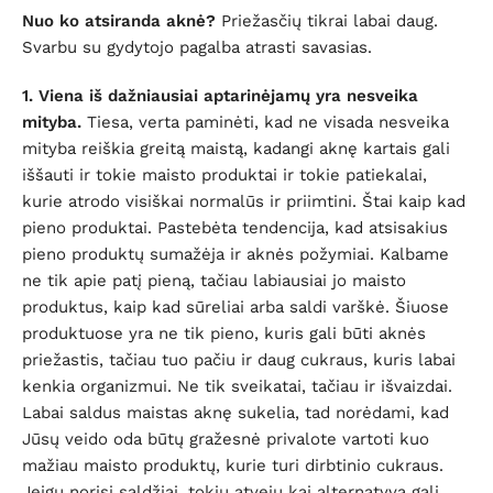
Nuo ko atsiranda aknė?
Priežasčių tikrai labai daug.
Svarbu su gydytojo pagalba atrasti savasias.
1. Viena iš dažniausiai aptarinėjamų yra nesveika
mityba.
Tiesa, verta paminėti, kad ne visada nesveika
mityba reiškia greitą maistą, kadangi aknę kartais gali
iššauti ir tokie maisto produktai ir tokie patiekalai,
kurie atrodo visiškai normalūs ir priimtini. Štai kaip kad
pieno produktai. Pastebėta tendencija, kad atsisakius
pieno produktų sumažėja ir aknės požymiai. Kalbame
ne tik apie patį pieną, tačiau labiausiai jo maisto
produktus, kaip kad sūreliai arba saldi varškė. Šiuose
produktuose yra ne tik pieno, kuris gali būti aknės
priežastis, tačiau tuo pačiu ir daug cukraus, kuris labai
kenkia organizmui. Ne tik sveikatai, tačiau ir išvaizdai.
Labai saldus maistas aknę sukelia, tad norėdami, kad
Jūsų veido oda būtų gražesnė privalote vartoti kuo
mažiau maisto produktų, kurie turi dirbtinio cukraus.
Jeigu norisi saldžiai, tokiu atveju kai alternatyva gali