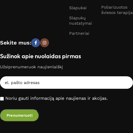
Poliarizuotos
Slapukai
šviesos terapija
Slapukų
nustatymai
Partneriai
Sekite mus:
Sužinok apie nuolaidas pirmas
Užsiprenumeruok naujienlaiškį
Noriu gauti informaciją apie naujienas ir akcijas.