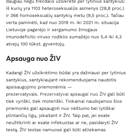
daugiau negu trečdalis užsikrėtė per lytinius santykius:
iš kurių yra 1103 heteroseksualūs asmenys (28,8 proc.)
ir 366 homoseksualių santykių metu (9,5 proc.). Tačiau
verta paminėti, kad nuo 2019 m. iki 2021 m. situacija
Lietuvoje pagerėjo ir sergamumo žmogaus
imunodeficito viruso rodiklis sumažėjo nuo 5,4 iki 4,3
atvejų 100 tūkst. gyventojų.
Apsauga nuo ŽIV
Kadangi ŽIV užsikrėtimo būdai yra dažniausi per lytinius
santykius, santykiaujant rekomenduojama naudotis
apsisaugojimo priemonėmis —
prezervatyvais.
Prezervatyvai apsaugai nuo ŽIV
gali būti
tiek vyriški, tiek moteriški. Tinkamai naudojamos šios
priemonės gali apsaugoti nuo nėštumo bei lytiškai
plintančių ligų, įskaitant ir ŽIV. Taip pat, jei esate
neužtikrinti ar esate infekuotas ar ne, pasidaryti ŽIV
testą. ŽIV testas namuose gali būti atliekamas