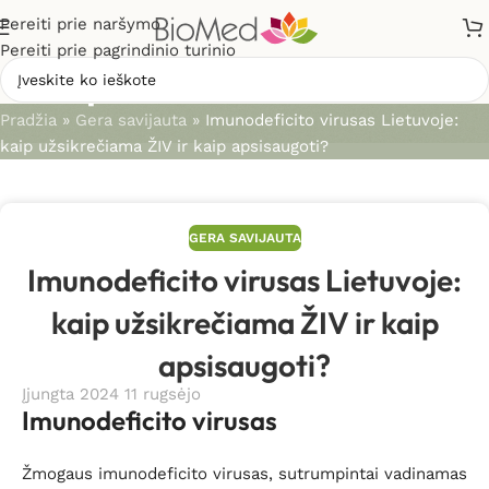
Pereiti prie naršymo
Pereiti prie pagrindinio turinio
Straipsniai
Pradžia
»
Gera savijauta
»
Imunodeficito virusas Lietuvoje:
kaip užsikrečiama ŽIV ir kaip apsisaugoti?
GERA SAVIJAUTA
Imunodeficito virusas Lietuvoje:
kaip užsikrečiama ŽIV ir kaip
apsisaugoti?
Įjungta 2024 11 rugsėjo
Imunodeficito virusas
Žmogaus imunodeficito virusas, sutrumpintai vadinamas