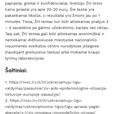
paprastai, greitai ir konfidencialiai. Greitojo
ŽIV testo
kaina
įprastai yra apie 20-30 eurų. Šie testai yra
pakankamai tikslūs, o rezultatai yra žinomi jau po 1
minutės. Tiesa, ŽIV testas turi būti atliekamas praėjus 3
– 4 savaitėms po galimo užsikrėtimo, kartais net vėliau.
Taip pat, ŽIV testas gali būti atliekamas anonimiškai ir
nemokamai didžiuosiuose miestuose nacionalinio
visuomenės sveikatos centro nurodytose įstaigose
(naudojant greituosius testus) arba mokamai kraujo
tyrimų laboratorijose.
Šaltiniai:
1.
https://nvsc.lrv.lt/lt/uzkreciamuju-ligu-
valdymas/pasauline/ziv-aids-epidemiologine-situacija-
lietuvoje-europoje-pasaulyje/
2.
https://nvsc.lrv.lt/lt/uzkreciamuju-ligu-
valdymas/uzkreciamosios-ligos/ligu-aprasai-pagal-
abecele/z-1/ziv-zmogaus-imunodeficito-virusas/