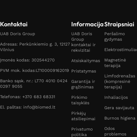
Kontaktai
Informacija
Straipsniai
UAB Doris Group
UAB Doris
Peršalimo
Group
gydymas
Adresas: Perkūnkiemio g. 3, 12127
kontaktai ir
Vilnius
Elektrostimulia
rekvizitai
Įmonės kodas: 302544270
Magnetinė
Atsiskaitymas
terapija
PVM mok. kodas:LT100009162019
Pristatymas
Limfodrenažas
Banko sąsk. nr.: LT70 4010 0424
Garantija ir
(kompresinė
0297 9055
grąžinimas
terapija)
Telefonas: +370 683 68331
Pirkimo
Inhaliacijos
taisyklės
El. paštas: info@biomed.lt
Gera savijauta
Pirkėjų
Burnos higiena
atsiliepimai
Odos
Privatumo
problemos
politika