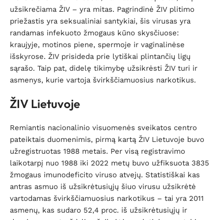
užsikrečiama ŽIV – yra mitas. Pagrindinė ŽIV plitimo
priežastis yra seksualiniai santykiai, šis virusas yra
randamas infekuoto žmogaus kūno skysčiuose:
kraujyje, motinos piene, spermoje ir vaginalinėse
išskyrose. ŽIV prisideda prie lytiškai plintančių ligų
sąrašo. Taip pat, didelę tikimybę užsikrėsti ŽIV turi ir
asmenys, kurie vartoja švirkščiamuosius narkotikus.
ŽIV Lietuvoje
Remiantis nacionalinio visuomenės sveikatos centro
pateiktais duomenimis, pirmą kartą ŽIV Lietuvoje buvo
užregistruotas 1988 metais. Per visą registravimo
laikotarpį nuo 1988 iki 2022 metų buvo užfiksuota 3835
žmogaus imunodeficito viruso atvejų. Statistiškai kas
antras asmuo iš užsikrėtusiųjų šiuo virusu užsikrėtė
vartodamas švirkščiamuosius narkotikus – tai yra 2011
asmenų, kas sudaro 52,4 proc. iš užsikrėtusiųjų ir