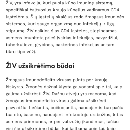
ŽIV, yra infekcija, kuri puola kūno imuninę sistemą,
specifiškai baltuosius kraujo kūnelius vadinamus CD4
ląstelėmis. Šių ląstelių skaičius rodo žmogaus imuninės
sistemos, kuri saugo organizmą nuo infekcijų ir ligų,
stiprumą. ŽIV naikina šias CD4 ląsteles, slopindamas
asmens imunitetą prieš įvairias infekcijas, pavyzdžiui,
tuberkuliozę, grybines, bakterines infekcijas ar tam
tikro tipo vėžį.
ŽIV užsikrėtimo būdai
Žmogaus imunodeficito virusas plinta per kraują,
išskyras. Žmonės dažnai klysta galvodami apie tai, kaip
galima užsikrėsti ŽIV. Dažnu atveju yra manoma, kad
žmogaus imunodeficito virusu galima užsikrėsti
pavyzdžiui liečiantis, bučiuojantis, naudojantis tuo pačiu
tualetu, baseinu, naudojant infekuotojo drabužius, kitas
asmens priemones, ar per vabzdžių įkandimus, tačiau
visi šie užsikrėtimo būdai, kai kalbama apie tai, kaip