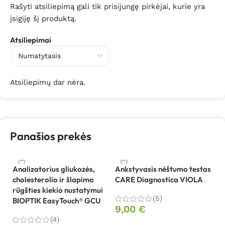
Rašyti atsiliepimą gali tik prisijungę pirkėjai, kurie yra
įsigiję šį produktą.
Atsiliepimai
Atsiliepimų dar nėra.
Panašios prekės
Analizatorius gliukozės,
Ankstyvasis nėštumo testas
cholesterolio ir šlapimo
CARE Diagnostica VIOLA
An
rūgšties kiekio nustatymui
su
(5)
BIOPTIK EasyTouch® GCU
D
9,00
€
(4)
9