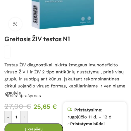
Spustelėkite, kad padidintumėte
Greitasis ŽIV testas N1
Testas ŽIV diagnostikai, skirta žmogaus imunodeficito
viruso ŽIV 1 ir ŽIV 2 tipo antikūnių nustatymui, prieš visų
grupių ir subtipų antikūnus, įskaitant rekombinantines
cirkuliuojančio viruso formas, kapiliariniame ir veniniame
kraujyje.
Pilnas aprašymas
27,00
€
25,65
€
Pristatysime:
-
+
rugpjūčio 11 d. – 12 d.
Pristatymo būdai
Į krepšelį