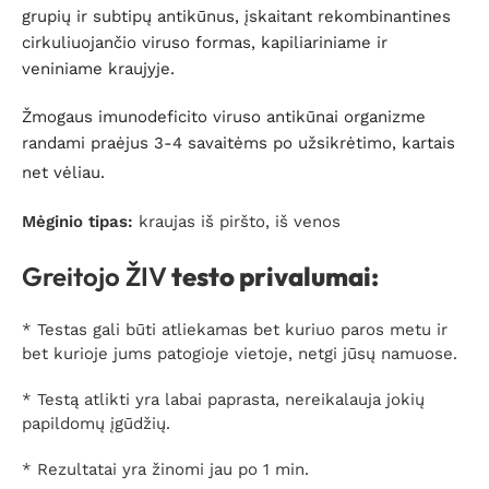
grupių ir subtipų antikūnus, įskaitant rekombinantines
cirkuliuojančio viruso formas, kapiliariniame ir
veniniame kraujyje.
Žmogaus imunodeficito viruso antikūnai organizme
randami praėjus 3-4 savaitėms po užsikrėtimo, kartais
net vėliau.
Mėginio tipas:
kraujas iš piršto, iš venos
Greitojo ŽIV
testo privalumai:
* Testas gali būti atliekamas bet kuriuo paros metu ir
bet kurioje jums patogioje vietoje, netgi jūsų namuose.
* Testą atlikti yra labai paprasta, nereikalauja jokių
papildomų įgūdžių.
* Rezultatai yra žinomi jau po 1 min.