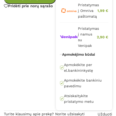
Pristatymas
Pridėti prie norų sąrašo
į Omniva
1,99 €
paštomatą
Pristatymas
į namus
2,90 €
su
Venipak
Apmokėjimo būdai
Apmokėkite per
el.bankininkystę
Apmokėkite bankiniu
pavedimu
Atsiskaitykite
pristatymo metu
Turite klausimų apie prekę? Norite užsisakyti
Užduoti