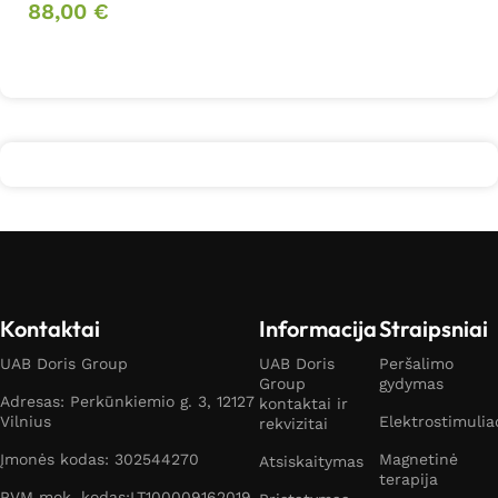
Į krepšelį
88,00
€
Į krepšelį
Kontaktai
Informacija
Straipsniai
UAB Doris Group
UAB Doris
Peršalimo
Group
gydymas
Adresas: Perkūnkiemio g. 3, 12127
kontaktai ir
Vilnius
Elektrostimulia
rekvizitai
Įmonės kodas: 302544270
Magnetinė
Atsiskaitymas
terapija
PVM mok. kodas:LT100009162019