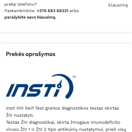
prekę telefonu?
klausimą
Paskambinkite:
+370 683 68331
arba
parašykite savo klausimą.
Prekės aprašymas
Insti HIV Self Test greitos diagnostikos testas skirtas
ŽIV nustatyti.
Testas ŽIV diagnostikai, skirta žmogaus imunodeficito
viruso ŽIV 1 ir ŽIV 2 tipo antikūnių nustatymui, prieš visų