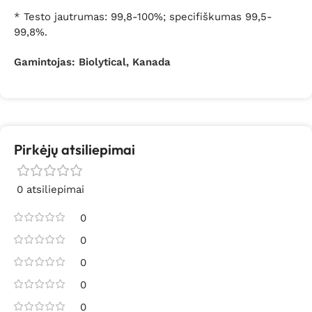
* Testo jautrumas: 99,8-100%; specifiškumas 99,5-
99,8%.
Gamintojas:
Biolytical, Kanada
Pirkėjų atsiliepimai
0 atsiliepimai
0
0
0
0
0