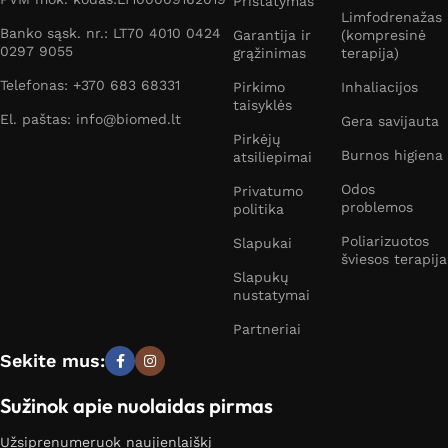
Pristatymas
Limfodrenažas
Banko sąsk. nr.: LT70 4010 0424
Garantija ir
(kompresinė
0297 9055
grąžinimas
terapija)
Telefonas: +370 683 68331
Pirkimo
Inhaliacijos
taisyklės
El. paštas: info@biomed.lt
Gera savijauta
Pirkėjų
Burnos higiena
atsiliepimai
Odos
Privatumo
problemos
politika
Poliarizuotos
Slapukai
šviesos terapija
Slapukų
nustatymai
Partneriai
Sekite mus:
Sužinok apie nuolaidas pirmas
Užsiprenumeruok naujienlaiškį