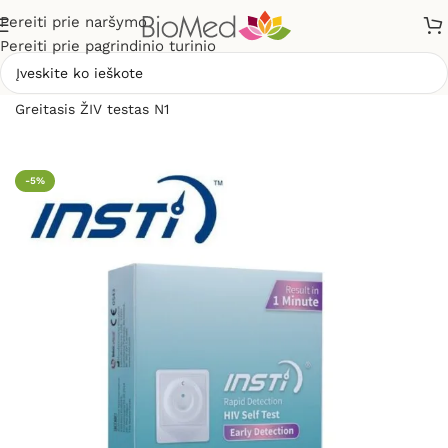
Pereiti prie naršymo
Pereiti prie pagrindinio turinio
Pradžia
»
Sveikatos priežiūrai
»
Diagnostikos testai
»
Greitasis ŽIV testas N1
-5%