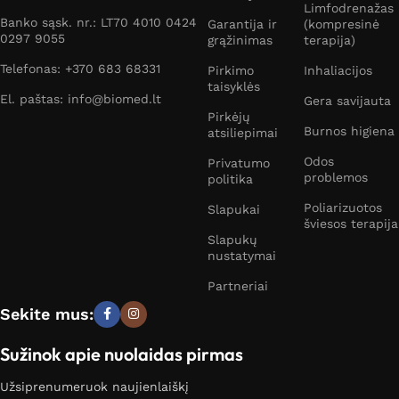
Limfodrenažas
Banko sąsk. nr.: LT70 4010 0424
Garantija ir
(kompresinė
0297 9055
grąžinimas
terapija)
Telefonas: +370 683 68331
Pirkimo
Inhaliacijos
taisyklės
El. paštas: info@biomed.lt
Gera savijauta
Pirkėjų
Burnos higiena
atsiliepimai
Odos
Privatumo
problemos
politika
Poliarizuotos
Slapukai
šviesos terapija
Slapukų
nustatymai
Partneriai
Sekite mus:
Sužinok apie nuolaidas pirmas
Užsiprenumeruok naujienlaiškį