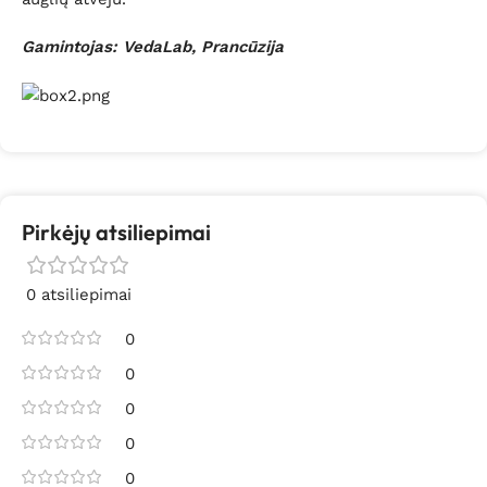
Gamintojas: VedaLab, Prancūzija
Pirkėjų atsiliepimai
0 atsiliepimai
0
0
0
0
0