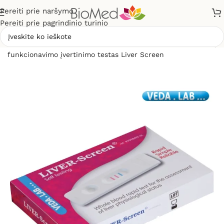
Pereiti prie naršymo
Pereiti prie pagrindinio turinio
Pradžia
»
Sveikatos priežiūrai
»
Diagnostikos testai
»
Kepenų
funkcionavimo įvertinimo testas Liver Screen