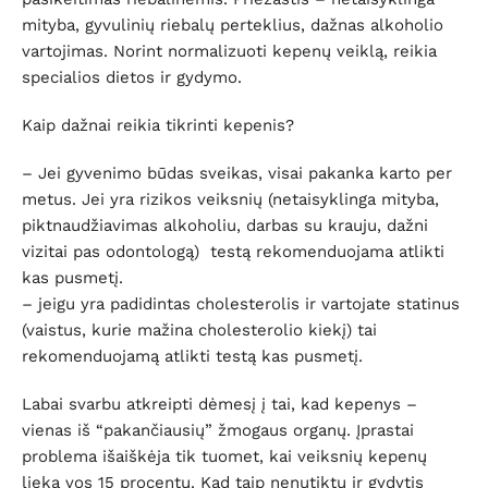
mityba, gyvulinių riebalų perteklius, dažnas alkoholio
vartojimas. Norint normalizuoti kepenų veiklą, reikia
specialios dietos ir gydymo.
Kaip dažnai reikia tikrinti kepenis?
– Jei gyvenimo būdas sveikas, visai pakanka karto per
metus. Jei yra rizikos veiksnių (netaisyklinga mityba,
piktnaudžiavimas alkoholiu, darbas su krauju, dažni
vizitai pas odontologą) testą rekomenduojama atlikti
kas pusmetį.
– jeigu yra padidintas cholesterolis ir vartojate statinus
(vaistus, kurie mažina cholesterolio kiekį) tai
rekomenduojamą atlikti testą kas pusmetį.
Labai svarbu atkreipti dėmesį į tai, kad kepenys –
vienas iš “pakančiausių” žmogaus organų. Įprastai
problema išaiškėja tik tuomet, kai veiksnių kepenų
lieka vos 15 procentų. Kad taip nenutiktų ir gydytis