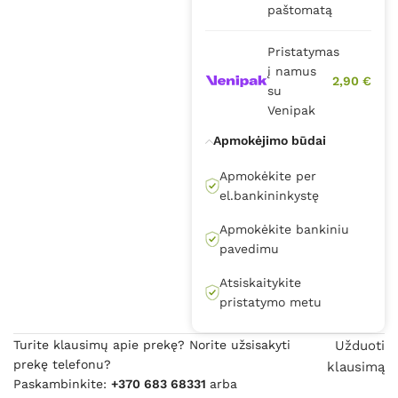
paštomatą
Pristatymas
į namus
2,90 €
su
Venipak
Apmokėjimo būdai
Apmokėkite per
el.bankininkystę
Apmokėkite bankiniu
pavedimu
Atsiskaitykite
pristatymo metu
Turite klausimų apie prekę? Norite užsisakyti
Užduoti
prekę telefonu?
klausimą
Paskambinkite:
+370 683 68331
arba