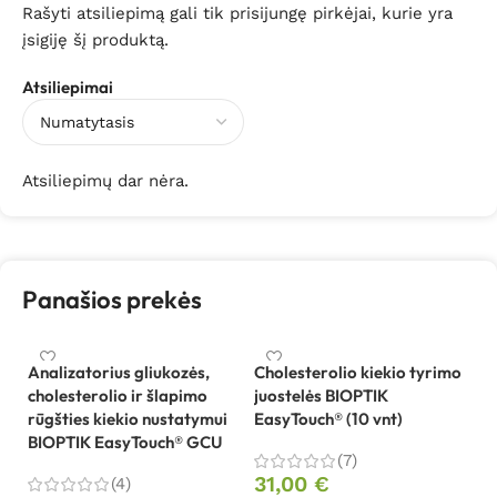
Rašyti atsiliepimą gali tik prisijungę pirkėjai, kurie yra
įsigiję šį produktą.
Atsiliepimai
Atsiliepimų dar nėra.
Panašios prekės
Analizatorius gliukozės,
Cholesterolio kiekio tyrimo
Ge
cholesterolio ir šlapimo
juostelės BIOPTIK
n
rūgšties kiekio nustatymui
EasyTouch® (10 vnt)
F
BIOPTIK EasyTouch® GCU
(7)
8
31,00
€
(4)