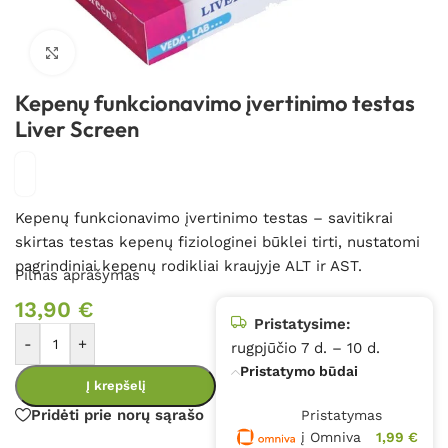
Spustelėkite, kad padidintumėte
Kepenų funkcionavimo įvertinimo testas
Liver Screen
Kepenų funkcionavimo įvertinimo testas – savitikrai
skirtas testas kepenų fiziologinei būklei tirti, nustatomi
pagrindiniai kepenų rodikliai kraujyje ALT ir AST.
Pilnas aprašymas
13,90
€
Pristatysime:
-
+
rugpjūčio 7 d. – 10 d.
Pristatymo būdai
Į krepšelį
Pridėti prie norų sąrašo
Pristatymas
į Omniva
1,99 €