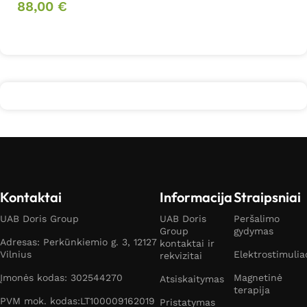
88,00
€
Į krepšelį
Į krepšelį
Kontaktai
Informacija
Straipsniai
UAB Doris Group
UAB Doris
Peršalimo
Group
gydymas
Adresas: Perkūnkiemio g. 3, 12127
kontaktai ir
Vilnius
Elektrostimulia
rekvizitai
Įmonės kodas: 302544270
Magnetinė
Atsiskaitymas
terapija
PVM mok. kodas:LT100009162019
Pristatymas