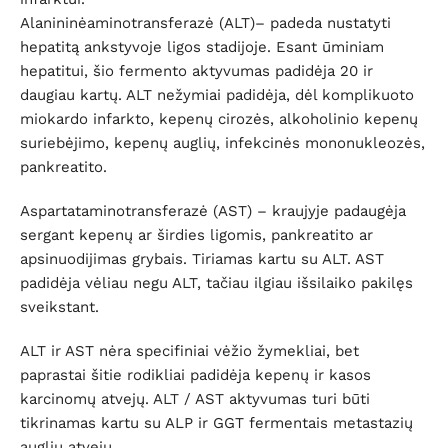
Alanininėaminotransferazė (ALT)– padeda nustatyti
hepatitą ankstyvoje ligos stadijoje. Esant ūminiam
hepatitui, šio fermento aktyvumas padidėja 20 ir
daugiau kartų. ALT nežymiai padidėja, dėl komplikuoto
miokardo infarkto, kepenų cirozės, alkoholinio kepenų
suriebėjimo, kepenų auglių, infekcinės mononukleozės,
pankreatito.
Aspartataminotransferazė (AST) – kraujyje padaugėja
sergant kepenų ar širdies ligomis, pankreatito ar
apsinuodijimas grybais. Tiriamas kartu su ALT. AST
padidėja vėliau negu ALT, tačiau ilgiau išsilaiko pakilęs
sveikstant.
ALT ir AST nėra specifiniai vėžio žymekliai, bet
paprastai šitie rodikliai padidėja kepenų ir kasos
karcinomų atvejų. ALT / AST aktyvumas turi būti
tikrinamas kartu su ALP ir GGT fermentais metastazių
auglių atveju.