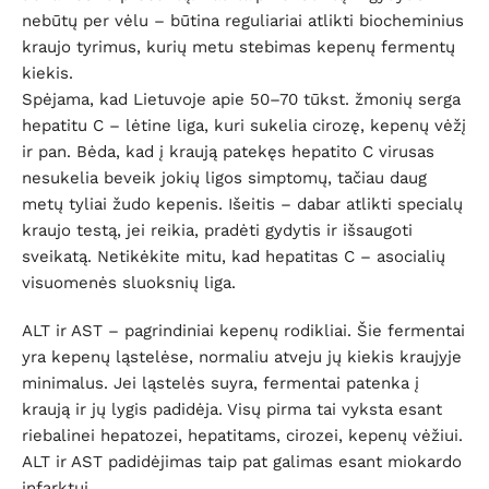
nebūtų per vėlu – būtina reguliariai atlikti biocheminius
kraujo tyrimus, kurių metu stebimas kepenų fermentų
kiekis.
Spėjama, kad Lietuvoje apie 50–70 tūkst. žmonių serga
hepatitu C – lėtine liga, kuri sukelia cirozę, kepenų vėžį
ir pan. Bėda, kad į kraują patekęs hepatito C virusas
nesukelia beveik jokių ligos simptomų, tačiau daug
metų tyliai žudo kepenis. Išeitis – dabar atlikti specialų
kraujo testą, jei reikia, pradėti gydytis ir išsaugoti
sveikatą. Netikėkite mitu, kad hepatitas C – asocialių
visuomenės sluoksnių liga.
ALT ir AST – pagrindiniai kepenų rodikliai. Šie fermentai
yra kepenų ląstelėse, normaliu atveju jų kiekis kraujyje
minimalus. Jei ląstelės suyra, fermentai patenka į
kraują ir jų lygis padidėja. Visų pirma tai vyksta esant
riebalinei hepatozei, hepatitams, cirozei, kepenų vėžiui.
ALT ir AST padidėjimas taip pat galimas esant miokardo
infarktui.