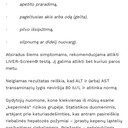
· apetito praradimą,
· pageltusias akis arba odą (gelta),
· pilvo išsipūtimą,
· silpnumą ar didelį nuovargį.
Atsiradus šiems simptomams, rekomenduojama atlikti
LIVER-Screen® testą. Jį galima atlikti bet kuriuo paros
metu.
Neigiamas rezultatas reiškia, kad ALT ir (arba) AST
transaminazių lygis neviršija 80 IU/L ir atitinka normą
Gydytojų nuomone, kone kiekvienas iš mūsų esame
„kepeninės“ rizikos grupėje. Statistikos duomenimis,
artėjant prie keturiasdešimties, kas antram pasireiškia
riebalinės hepatozės požymiai – įprastų kepenų ląstelių
pasikeitimas riebalinėmis. Priežastis – netaisyklinga