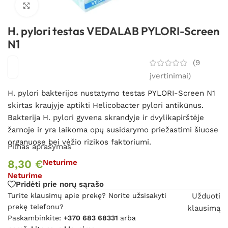
Spustelėkite, kad padidintumėte
H. pylori testas VEDALAB PYLORI-Screen
N1
(
9
įvertinimai)
H. pylori bakterijos nustatymo testas PYLORI-Screen N1
skirtas kraujyje aptikti Helicobacter pylori antikūnus.
B
akterija H. pylori gyvena skrandyje ir dvylikapirštėje
žarnoje ir yra laikoma opų susidarymo priežastimi šiuose
organuose bei vėžio rizikos faktoriumi.
Pilnas aprašymas
8,30
€
Neturime
Neturime
Pridėti prie norų sąrašo
Turite klausimų apie prekę? Norite užsisakyti
Užduoti
prekę telefonu?
klausimą
Paskambinkite:
+370 683 68331
arba