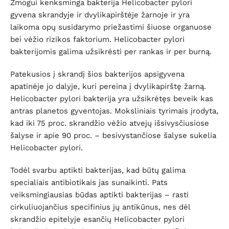
Žmogui kenksminga bakterija Helicobacter pylori
gyvena skrandyje ir dvylikapirštėje žarnoje ir yra
laikoma opų susidarymo priežastimi šiuose organuose
bei vėžio rizikos faktorium. Helicobacter pylori
bakterijomis galima užsikrėsti per rankas ir per burną.
Patekusios į skrandį šios bakterijos apsigyvena
apatinėje jo dalyje, kuri pereina į dvylikapirštę žarną.
Helicobacter pylori bakterija yra užsikrėtęs beveik kas
antras planetos gyventojas. Moksliniais tyrimais įrodyta,
kad iki 75 proc. skrandžio vėžio atvejų išsivysčiusiose
šalyse ir apie 90 proc. – besivystančiose šalyse sukelia
Helicobacter pylori.
Todėl svarbu aptikti bakterijas, kad būtų galima
specialiais antibiotikais jas sunaikinti. Pats
veiksmingiausias būdas aptikti bakterijas – rasti
cirkuliuojančius specifinius jų antikūnus, nes dėl
skrandžio epitelyje esančių Helicobacter pylori