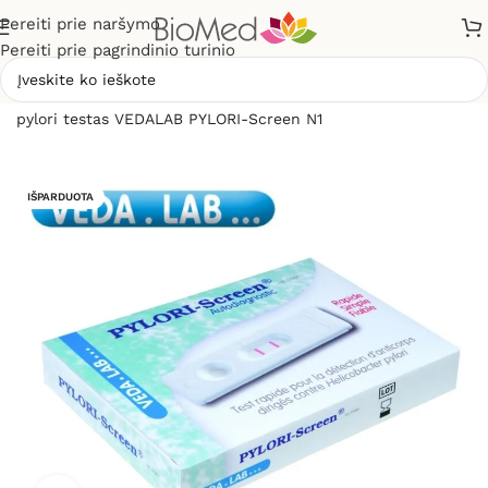
Pereiti prie naršymo
Pereiti prie pagrindinio turinio
Pradžia
»
Sveikatos priežiūrai
»
Diagnostikos testai
»
H.
pylori testas VEDALAB PYLORI-Screen N1
IŠPARDUOTA