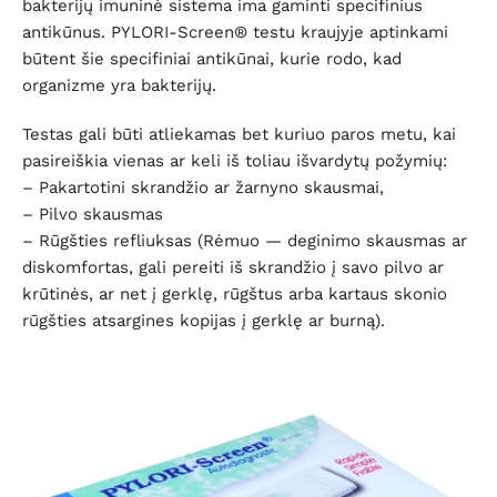
bakterijų imuninė sistema ima gaminti specifinius
antikūnus. PYLORI-Screen® testu kraujyje aptinkami
būtent šie specifiniai antikūnai, kurie rodo, kad
organizme yra bakterijų.
Testas gali būti atliekamas bet kuriuo paros metu, kai
pasireiškia vienas ar keli iš toliau išvardytų požymių:
– Pakartotini skrandžio ar žarnyno skausmai,
– Pilvo skausmas
– Rūgšties refliuksas (Rėmuo — deginimo skausmas ar
diskomfortas, gali pereiti iš skrandžio į savo pilvo ar
krūtinės, ar net į gerklę, rūgštus arba kartaus skonio
rūgšties atsargines kopijas į gerklę ar burną).