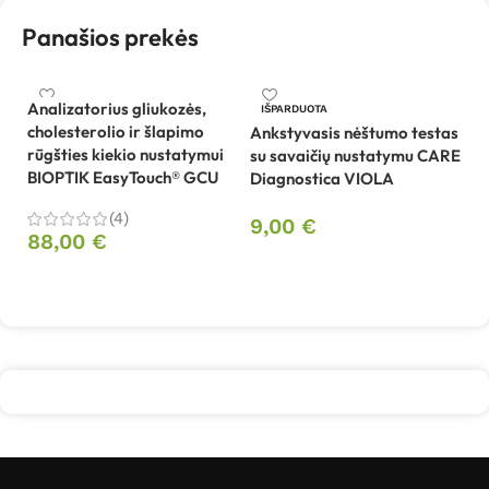
Panašios prekės
Analizatorius gliukozės,
IŠPARDUOTA
cholesterolio ir šlapimo
Ankstyvasis nėštumo testas
Be
rūgšties kiekio nustatymui
su savaičių nustatymu CARE
me
BIOPTIK EasyTouch® GCU
Diagnostica VIOLA
i
(4)
9,00
€
1
88,00
€
Daugiau
Į krepšelį