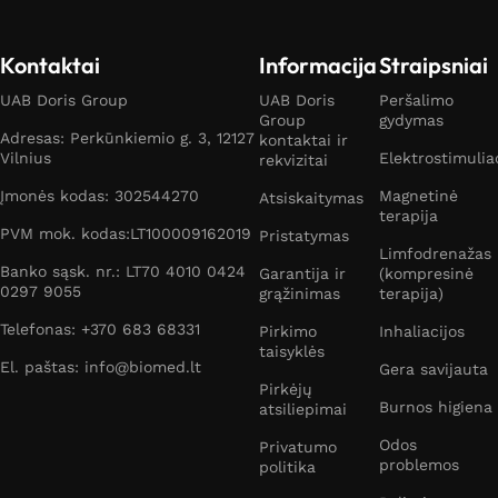
Kontaktai
Informacija
Straipsniai
UAB Doris Group
UAB Doris
Peršalimo
Group
gydymas
Adresas: Perkūnkiemio g. 3, 12127
kontaktai ir
Vilnius
Elektrostimulia
rekvizitai
Įmonės kodas: 302544270
Magnetinė
Atsiskaitymas
terapija
PVM mok. kodas:LT100009162019
Pristatymas
Limfodrenažas
Banko sąsk. nr.: LT70 4010 0424
Garantija ir
(kompresinė
0297 9055
grąžinimas
terapija)
Telefonas: +370 683 68331
Pirkimo
Inhaliacijos
taisyklės
El. paštas: info@biomed.lt
Gera savijauta
Pirkėjų
Burnos higiena
atsiliepimai
Odos
Privatumo
problemos
politika