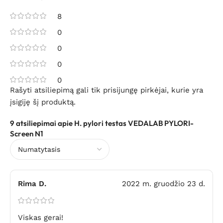
8
0
0
0
0
Rašyti atsiliepimą gali tik prisijungę pirkėjai, kurie yra
įsigiję šį produktą.
9 atsiliepimai apie
H. pylori testas VEDALAB PYLORI-
Screen N1
Rima D.
2022 m. gruodžio 23 d.
Viskas gerai!