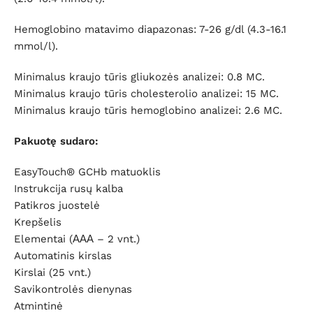
Hemoglobino matavimo diapazonas: 7-26 g/dl (4.3-16.1
mmol/l).
Minimalus kraujo tūris gliukozės analizei: 0.8 MC.
Minimalus kraujo tūris cholesterolio analizei: 15 MC.
Minimalus kraujo tūris hemoglobino analizei: 2.6 MC.
Pakuotę sudaro:
EasyTouch® GCHb matuoklis
Instrukcija rusų kalba
Patikros juostelė
Krepšelis
Elementai (ААА – 2 vnt.)
Automatinis kirslas
Kirslai (25 vnt.)
Savikontrolės dienynas
Atmintinė