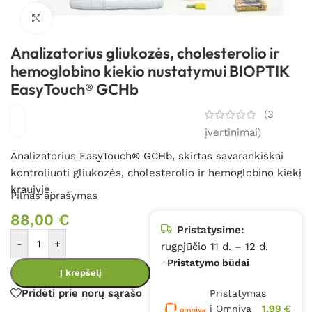
Spustelėkite, kad padidintumėte
Analizatorius gliukozės, cholesterolio ir
hemoglobino kiekio nustatymui BIOPTIK
EasyTouch® GCHb
(
3
įvertinimai)
Analizatorius EasyTouch® GCHb,
skirtas savarankiškai
kontroliuoti gliukozės, cholesterolio ir hemoglobino kiekį
kraujyje.
Pilnas aprašymas
88,00
€
Pristatysime:
-
+
rugpjūčio 11 d. – 12 d.
Pristatymo būdai
Į krepšelį
Pridėti prie norų sąrašo
Pristatymas
į Omniva
1,99 €