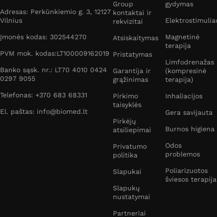
Group
gydymas
Adresas: Perkūnkiemio g. 3, 12127
kontaktai ir
Vilnius
Elektrostimulia
rekvizitai
Įmonės kodas: 302544270
Magnetinė
Atsiskaitymas
terapija
PVM mok. kodas:LT100009162019
Pristatymas
Limfodrenažas
Banko sąsk. nr.: LT70 4010 0424
Garantija ir
(kompresinė
0297 9055
grąžinimas
terapija)
Telefonas: +370 683 68331
Pirkimo
Inhaliacijos
taisyklės
El. paštas: info@biomed.lt
Gera savijauta
Pirkėjų
Burnos higiena
atsiliepimai
Odos
Privatumo
problemos
politika
Poliarizuotos
Slapukai
šviesos terapija
Slapukų
nustatymai
Partneriai