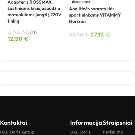
Adapteris ROSSMAX
Be
IŠPARDUOTA
žastiniams kraujospūdžio
sp
Analitinės svarstyklės
matuokliams jungti į 220V
B
sportininkams VITAMMY
tinklą
Horizon
4
(11)
27,12
€
33,90
€
12,90
€
Daugiau
Daugiau
Kontaktai
Informacija
Straipsniai
UAB Doris Group
UAB Doris
Peršalimo