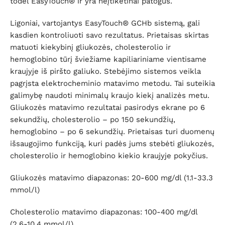
todėl EasyTouch® ir yra neįtikėtinai patogus.
Ligoniai, vartojantys EasyTouch® GCHb sistemą, gali
kasdien kontroliuoti savo rezultatus. Prietaisas skirtas
matuoti kiekybinį gliukozės, cholesterolio ir
hemoglobino tūrį šviežiame kapiliariniame vientisame
kraujyje iš piršto galiuko. Stebėjimo sistemos veikla
pagrįsta elektrocheminio matavimo metodu. Tai suteikia
galimybę naudoti minimalų kraujo kiekį analizės metu.
Gliukozės matavimo rezultatai pasirodys ekrane po 6
sekundžių, cholesterolio – po 150 sekundžių,
hemoglobino – po 6 sekundžių. Prietaisas turi duomenų
išsaugojimo funkciją, kuri padės jums stebėti gliukozės,
cholesterolio ir hemoglobino kiekio kraujyje pokyčius.
Gliukozės matavimo diapazonas: 20-600 mg/dl (1.1-33.3
mmol/l)
Cholesterolio matavimo diapazonas: 100-400 mg/dl
(2.6-10.4 mmol/l).