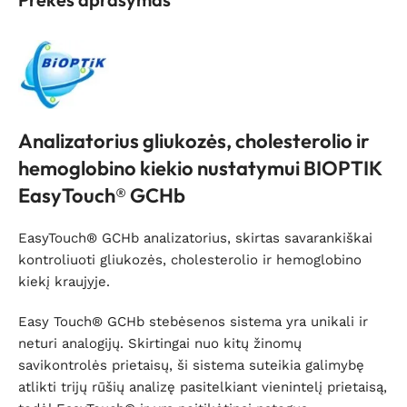
Analizatorius gliukozės, cholesterolio ir
hemoglobino kiekio nustatymui BIOPTIK
EasyTouch® GCHb
EasyTouch® GCHb analizatorius, skirtas savarankiškai
kontroliuoti gliukozės, cholesterolio ir hemoglobino
kiekį kraujyje.
Easy Touch® GCHb stebėsenos sistema yra unikali ir
neturi analogijų. Skirtingai nuo kitų žinomų
savikontrolės prietaisų, ši sistema suteikia galimybę
atlikti trijų rūšių analizę pasitelkiant vienintelį prietaisą,