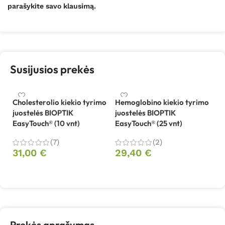
parašykite savo klausimą.
Susijusios prekės
Cholesterolio kiekio tyrimo
Hemoglobino kiekio tyrimo
juostelės BIOPTIK
juostelės BIOPTIK
EasyTouch® (10 vnt)
EasyTouch® (25 vnt)
(7)
(2)
31,00
€
29,40
€
Į krepšelį
Į krepšelį
Prekės aprašymas