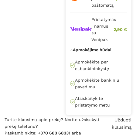
paštomatą
Pristatymas
į namus
2,90 €
su
Venipak
Apmokėjimo būdai
Apmokėkite per
el.bankininkystę
Apmokėkite bankiniu
pavedimu
Atsiskaitykite
pristatymo metu
Turite klausimų apie prekę? Norite užsisakyti
Užduoti
prekę telefonu?
klausimą
Paskambinkite:
+370 683 68331
arba