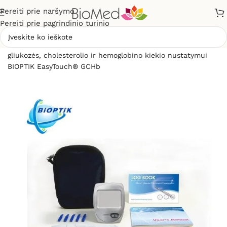
Pereiti prie naršymo
Pereiti prie pagrindinio turinio
Pradžia
»
Sveikatos priežiūrai
»
Gliukomačiai
»
Analizatorius
gliukozės, cholesterolio ir hemoglobino kiekio nustatymui
BIOPTIK EasyTouch® GCHb