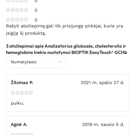
0
0
0
Rašyti atsiliepimą gali tik prisijungę pirkėjai, kurie yra
įsigiję šį produktą.
3 atsiliepimai apie
Analizatorius gliukozės, cholesterolio ir
hemoglobino kiekio nustatymui BIOPTIK EasyTouch® GCHb
Žilvinas P.
2021 m. spalio 27 d.
puiku.
Agnė A.
2019 m. sausio 5 d.