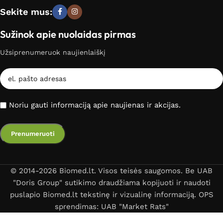
Sekite mus:
Sužinok apie nuolaidas pirmas
Užsiprenumeruok naujienlaiškį
Noriu gauti informaciją apie naujienas ir akcijas.
© 2014-2026 Biomed.lt. Visos teisės saugomos. Be UAB
"Doris Group" sutikimo draudžiama kopijuoti ir naudoti
puslapio Biomed.lt tekstinę ir vizualinę informaciją. OPS
sprendimas: UAB "Market Rats"
Analizatorius gliukozės,