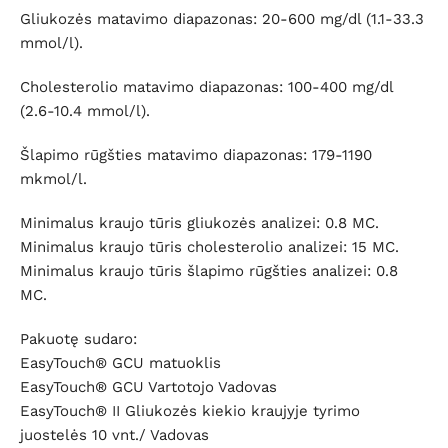
Gliukozės matavimo diapazonas: 20-600 mg/dl (1.1-33.3
mmol/l).
Cholesterolio matavimo diapazonas: 100-400 mg/dl
(2.6-10.4 mmol/l).
Šlapimo rūgšties matavimo diapazonas: 179-1190
mkmol/l.
Minimalus kraujo tūris gliukozės analizei: 0.8 MC.
Minimalus kraujo tūris cholesterolio analizei: 15 MC.
Minimalus kraujo tūris šlapimo rūgšties analizei: 0.8
MC.
Pakuotę sudaro:
EasyTouch® GCU matuoklis
EasyTouch® GCU Vartotojo Vadovas
EasyTouch® II Gliukozės kiekio kraujyje tyrimo
juostelės 10 vnt./ Vadovas