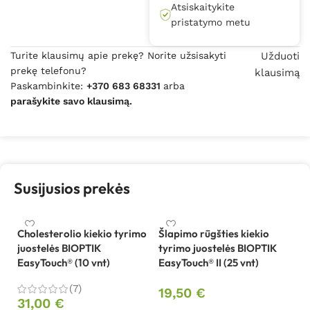
Atsiskaitykite
pristatymo metu
Turite klausimų apie prekę? Norite užsisakyti
Užduoti
prekę telefonu?
klausimą
Paskambinkite:
+370 683 68331
arba
parašykite savo klausimą.
Susijusios prekės
Cholesterolio kiekio tyrimo
Šlapimo rūgšties kiekio
juostelės BIOPTIK
tyrimo juostelės BIOPTIK
EasyTouch® (10 vnt)
EasyTouch® II (25 vnt)
(7)
19,50
€
31,00
€