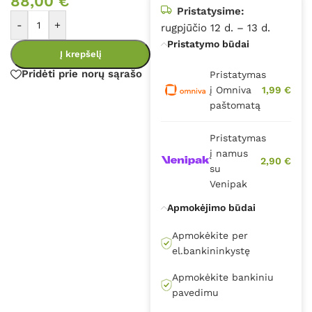
88,00
€
Pristatysime:
-
+
rugpjūčio 12 d. – 13 d.
Pristatymo būdai
Į krepšelį
Pridėti prie norų sąrašo
Pristatymas
į Omniva
1,99 €
paštomatą
Pristatymas
į namus
2,90 €
su
Venipak
Apmokėjimo būdai
Apmokėkite per
el.bankininkystę
Apmokėkite bankiniu
pavedimu