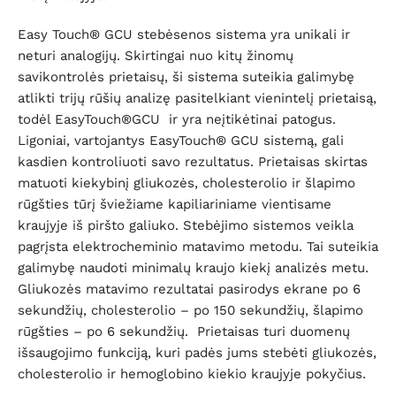
Easy Touch® GCU stebėsenos sistema yra unikali ir
neturi analogijų. Skirtingai nuo kitų žinomų
savikontrolės prietaisų, ši sistema suteikia galimybę
atlikti trijų rūšių analizę pasitelkiant vienintelį prietaisą,
todėl EasyTouch®GCU ir yra neįtikėtinai patogus.
Ligoniai, vartojantys EasyTouch® GCU sistemą, gali
kasdien kontroliuoti savo rezultatus. Prietaisas skirtas
matuoti kiekybinį gliukozės, cholesterolio ir šlapimo
rūgšties tūrį šviežiame kapiliariniame vientisame
kraujyje iš piršto galiuko. Stebėjimo sistemos veikla
pagrįsta elektrocheminio matavimo metodu. Tai suteikia
galimybę naudoti minimalų kraujo kiekį analizės metu.
Gliukozės matavimo rezultatai pasirodys ekrane po 6
sekundžių, cholesterolio – po 150 sekundžių, šlapimo
rūgšties – po 6 sekundžių. Prietaisas turi duomenų
išsaugojimo funkciją, kuri padės jums stebėti gliukozės,
cholesterolio ir hemoglobino kiekio kraujyje pokyčius.