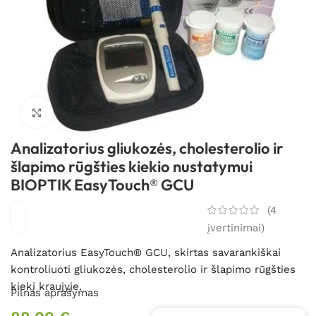
Spustelėkite, kad padidintumėte
Analizatorius gliukozės, cholesterolio ir
šlapimo rūgšties kiekio nustatymui
BIOPTIK EasyTouch® GCU
(
4
įvertinimai)
Analizatorius EasyTouch® GCU,
skirtas savarankiškai
kontroliuoti gliukozės, cholesterolio ir šlapimo rūgšties
kiekį kraujyje.
Pilnas aprašymas