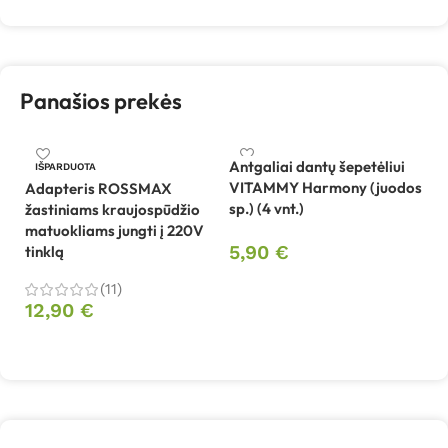
Panašios prekės
Antgaliai dantų šepetėliui
An
IŠPARDUOTA
VITAMMY Harmony (juodos
V
Adapteris ROSSMAX
sp.) (4 vnt.)
(r
žastiniams kraujospūdžio
matuokliams jungti į 220V
5,90
€
5
tinklą
Į krepšelį
(11)
12,90
€
Daugiau