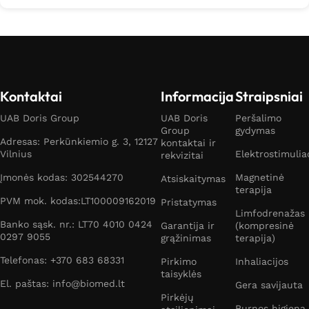
Kontaktai
Informacija
Straipsniai
UAB Doris Group
UAB Doris
Peršalimo
Group
gydymas
Adresas: Perkūnkiemio g. 3, 12127
kontaktai ir
Vilnius
Elektrostimulia
rekvizitai
Įmonės kodas: 302544270
Magnetinė
Atsiskaitymas
terapija
PVM mok. kodas:LT100009162019
Pristatymas
Limfodrenažas
Banko sąsk. nr.: LT70 4010 0424
Garantija ir
(kompresinė
0297 9055
grąžinimas
terapija)
Telefonas: +370 683 68331
Pirkimo
Inhaliacijos
taisyklės
El. paštas: info@biomed.lt
Gera savijauta
Pirkėjų
Burnos higiena