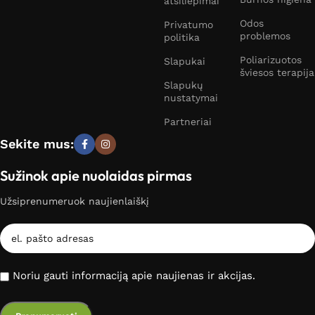
atsiliepimai
Odos
Privatumo
problemos
politika
Poliarizuotos
Slapukai
šviesos terapija
Slapukų
nustatymai
Partneriai
Sekite mus:
Sužinok apie nuolaidas pirmas
Užsiprenumeruok naujienlaiškį
Noriu gauti informaciją apie naujienas ir akcijas.