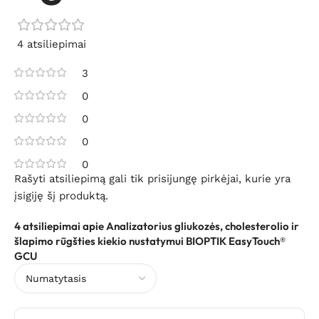
4 atsiliepimai
3
0
0
0
0
Rašyti atsiliepimą gali tik prisijungę pirkėjai, kurie yra
įsigiję šį produktą.
4 atsiliepimai apie
Analizatorius gliukozės, cholesterolio ir
šlapimo rūgšties kiekio nustatymui BIOPTIK EasyTouch®
GCU