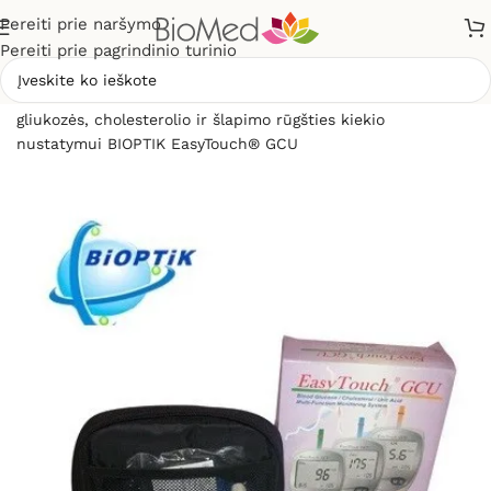
Pereiti prie naršymo
Pereiti prie pagrindinio turinio
Pradžia
»
Sveikatos priežiūrai
»
Gliukomačiai
»
Analizatorius
gliukozės, cholesterolio ir šlapimo rūgšties kiekio
nustatymui BIOPTIK EasyTouch® GCU