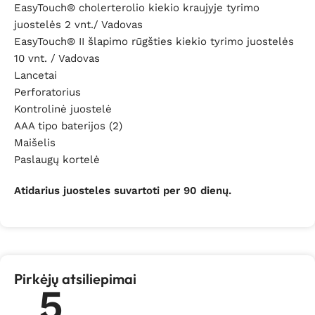
EasyTouch® cholerterolio kiekio kraujyje tyrimo
juostelės 2 vnt./ Vadovas
EasyTouch® II šlapimo rūgšties kiekio tyrimo juostelės
10 vnt. / Vadovas
Lancetai
Perforatorius
Kontrolinė juostelė
AAA tipo baterijos (2)
Maišelis
Paslaugų kortelė
Atidarius juosteles suvartoti per 90 dienų.
Pirkėjų atsiliepimai
5