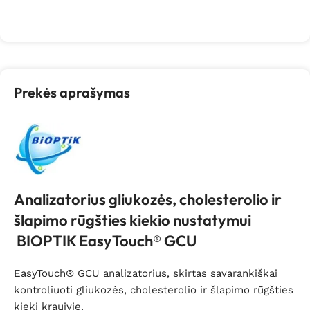
Į krepšelį
Į krepšelį
Prekės aprašymas
Analizatorius gliukozės, cholesterolio ir
šlapimo rūgšties kiekio nustatymui
BIOPTIK EasyTouch® GCU
EasyTouch® GCU analizatorius, skirtas savarankiškai
kontroliuoti gliukozės, cholesterolio ir šlapimo rūgšties
kiekį kraujyje.