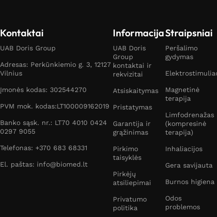
Kontaktai
Informacija
Straipsniai
UAB Doris Group
UAB Doris
Peršalimo
Group
gydymas
Adresas: Perkūnkiemio g. 3, 12127
kontaktai ir
Vilnius
Elektrostimulia
rekvizitai
Įmonės kodas: 302544270
Magnetinė
Atsiskaitymas
terapija
PVM mok. kodas:LT100009162019
Pristatymas
Limfodrenažas
Banko sąsk. nr.: LT70 4010 0424
Garantija ir
(kompresinė
0297 9055
grąžinimas
terapija)
Telefonas: +370 683 68331
Pirkimo
Inhaliacijos
taisyklės
El. paštas: info@biomed.lt
Gera savijauta
Pirkėjų
Burnos higiena
atsiliepimai
Odos
Privatumo
problemos
politika