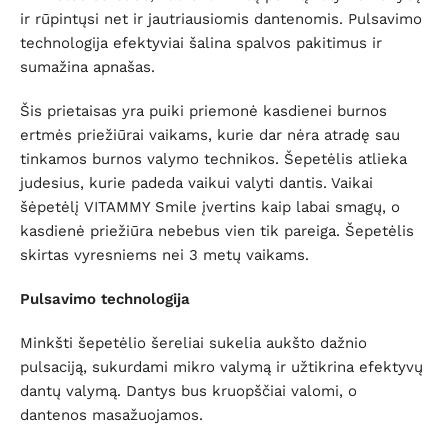
ir rūpintųsi net ir jautriausiomis dantenomis. Pulsavimo
technologija efektyviai šalina spalvos pakitimus ir
sumažina apnašas.
Šis prietaisas yra puiki priemonė kasdienei burnos
ertmės priežiūrai vaikams, kurie dar nėra atradę sau
tinkamos burnos valymo technikos. Šepetėlis atlieka
judesius, kurie padeda vaikui valyti dantis. Vaikai
šėpetėlį VITAMMY Smile įvertins kaip labai smagų, o
kasdienė priežiūra nebebus vien tik pareiga. Šepetėlis
skirtas vyresniems nei 3 metų vaikams.
Pulsavimo technologija
Minkšti šepetėlio šereliai sukelia aukšto dažnio
pulsaciją, sukurdami mikro valymą ir užtikrina efektyvų
dantų valymą. Dantys bus kruopščiai valomi, o
dantenos masažuojamos.