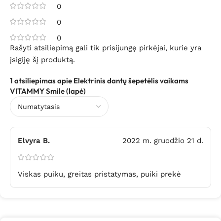
0
0
0
Rašyti atsiliepimą gali tik prisijungę pirkėjai, kurie yra
įsigiję šį produktą.
1 atsiliepimas apie
Elektrinis dantų šepetėlis vaikams
VITAMMY Smile (lapė)
Elvyra B.
2022 m. gruodžio 21 d.
Viskas puiku, greitas pristatymas, puiki prekė