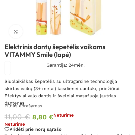
Spustelėkite, kad padidintumėte
Elektrinis dantų šepetėlis vaikams
VITAMMY Smile (lapė)
Garantija: 24mėn.
Šiuolaikiškas šepetėlis su ultragarsine technologija
skirtas vaikų (3+ metai) kasdienei dantukų priežiūrai.
Efektyviai valo dantis ir švelniai masažuoja jautrias
dantenas.
Pilnas aprašymas
11,00
€
Neturime
8,80
€
Neturime
Pridėti prie norų sąrašo