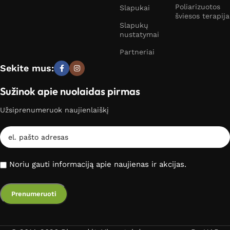
Poliarizuotos
Slapukai
šviesos terapija
Slapukų
nustatymai
Partneriai
Sekite mus:
Sužinok apie nuolaidas pirmas
Užsiprenumeruok naujienlaiškį
Noriu gauti informaciją apie naujienas ir akcijas.