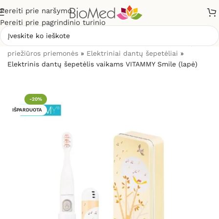
Pereiti prie naršymo
Pereiti prie pagrindinio turinio
Pradžia
»
Sveikatos priežiūrai
»
Burnos higienos, dantų
priežiūros priemonės
»
Elektriniai dantų šepetėliai
»
Elektrinis dantų šepetėlis vaikams VITAMMY Smile (lapė)
-20%
IŠPARDUOTA