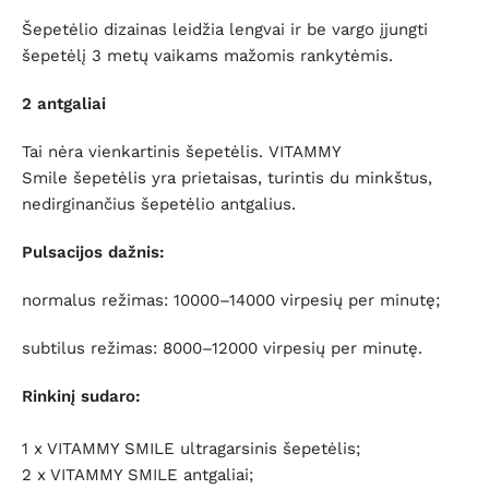
Šepetėlio dizainas leidžia lengvai ir be vargo įjungti
šepetėlį 3 metų vaikams mažomis rankytėmis.
2 antgaliai
Tai nėra vienkartinis šepetėlis. VITAMMY
Smile šepetėlis yra prietaisas, turintis du minkštus,
nedirginančius šepetėlio antgalius.
Pulsacijos dažnis:
normalus režimas: 10000–14000 virpesių per minutę;
subtilus režimas: 8000–12000 virpesių per minutę.
Rinkinį sudaro:
1 x VITAMMY SMILE ultragarsinis šepetėlis;
2 x VITAMMY SMILE antgaliai;