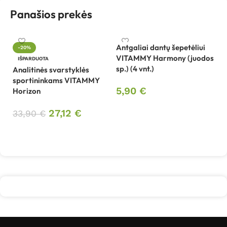
Panašios prekės
Antgaliai dantų šepetėliui
-20%
VITAMMY Harmony (juodos
IŠPARDUOTA
sp.) (4 vnt.)
Analitinės svarstyklės
Be
sportininkams VITAMMY
sp
5,90
€
Horizon
V
Į krepšelį
27,12
€
33,90
€
2
Daugiau