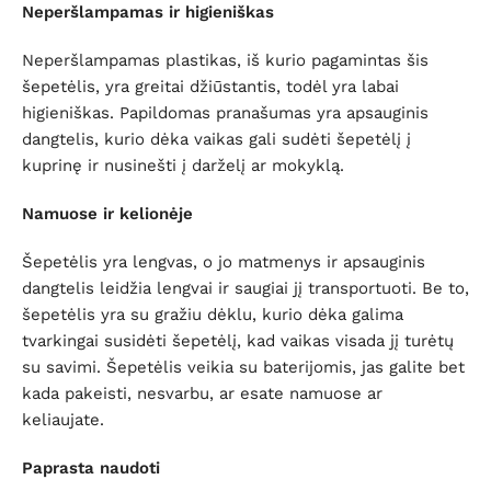
Neperšlampamas ir higieniškas
Neperšlampamas plastikas, iš kurio pagamintas šis
šepetėlis, yra greitai džiūstantis, todėl yra labai
higieniškas. Papildomas pranašumas yra apsauginis
dangtelis, kurio dėka vaikas gali sudėti šepetėlį į
kuprinę ir nusinešti į darželį ar mokyklą.
Namuose ir kelionėje
Šepetėlis yra lengvas, o jo matmenys ir apsauginis
dangtelis leidžia lengvai ir saugiai jį transportuoti. Be to,
šepetėlis yra su gražiu dėklu, kurio dėka galima
tvarkingai susidėti šepetėlį, kad vaikas visada jį turėtų
su savimi. Šepetėlis veikia su baterijomis, jas galite bet
kada pakeisti, nesvarbu, ar esate namuose ar
keliaujate.
Paprasta naudoti