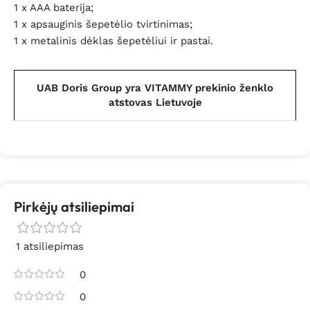
1 x AAA baterija;
1 x apsauginis šepetėlio tvirtinimas;
1 x metalinis dėklas šepetėliui ir pastai.
UAB Doris Group yra VITAMMY prekinio ženklo
atstovas Lietuvoje
Pirkėjų atsiliepimai
1 atsiliepimas
0
0