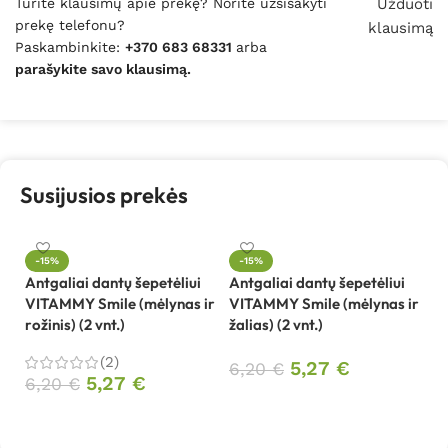
Turite klausimų apie prekę? Norite užsisakyti
Užduoti
prekę telefonu?
klausimą
Paskambinkite:
+370 683 68331
arba
parašykite savo klausimą.
Susijusios prekės
-15%
-15%
Antgaliai dantų šepetėliui
Antgaliai dantų šepetėliui
VITAMMY Smile (mėlynas ir
VITAMMY Smile (mėlynas ir
rožinis) (2 vnt.)
žalias) (2 vnt.)
(2)
5,27
€
6,20
€
5,27
€
6,20
€
Į krepšelį
Į krepšelį