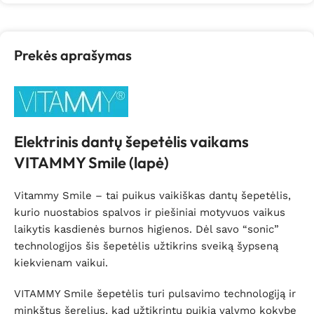
Prekės aprašymas
Elektrinis dantų šepetėlis vaikams
VITAMMY Smile (lapė)
Vitammy Smile – tai puikus vaikiškas dantų šepetėlis,
kurio nuostabios spalvos ir piešiniai motyvuos vaikus
laikytis kasdienės burnos higienos. Dėl savo “sonic”
technologijos šis šepetėlis užtikrins sveiką šypseną
kiekvienam vaikui.
VITAMMY Smile šepetėlis turi pulsavimo technologiją ir
minkštus šerelius, kad užtikrintų puikią valymo kokybę