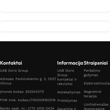
Daugiau
Kontaktai
Informacija
Straipsniai
UAB Doris Group
UAB Doris
Peršalimo
Group
gydymas
Adresas: Perkūnkiemio g. 3, 12127
kontaktai ir
Vilnius
Elektrostimulia
rekvizitai
Įmonės kodas: 302544270
Magnetinė
Atsiskaitymas
terapija
PVM mok. kodas:LT100009162019
Pristatymas
Limfodrenažas
Banko sąsk. nr.: LT70 4010 0424
Garantija ir
(kompresinė