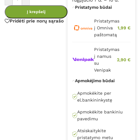
Pristatymo būdai
Į krepšelį
Pridėti prie norų sąrašo
Pristatymas
į Omniva
1,99 €
paštomatą
Pristatymas
į namus
2,90 €
su
Venipak
Apmokėjimo būdai
Apmokėkite per
el.bankininkystę
Apmokėkite bankiniu
pavedimu
Atsiskaitykite
pristatymo metu