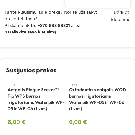
Turite klausimų apie prekę? Norite užsisakyti
Užduoti
prekę telefonu?
klausimą
Paskambinkite:
+370 683 68331
arba
parašykite savo klausimą.
Susijusios prekės
Antgalis Plaque Seeker™
Ortodontinis antgalis WOD
Tip WPS burnos
burnos irigatoriams
irigatoriams Waterpik WF-
Waterpik WF-05 ir WF-06
05 ir WF-06 (1 vnt.)
(1 vnt.)
6,00
€
6,00
€
Į krepšelį
Į krepšelį