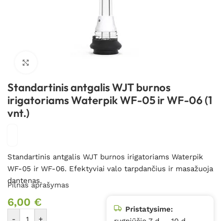
Spustelėkite, kad padidintumėte
Standartinis antgalis WJT burnos
irigatoriams Waterpik WF-05 ir WF-06 (1
vnt.)
Standartinis antgalis WJT burnos irigatoriams Waterpik
WF-05 ir WF-06. Efektyviai valo tarpdančius ir masažuoja
dantenas.
Pilnas aprašymas
6,00
€
Pristatysime:
-
+
rugpjūčio 7 d. – 10 d.