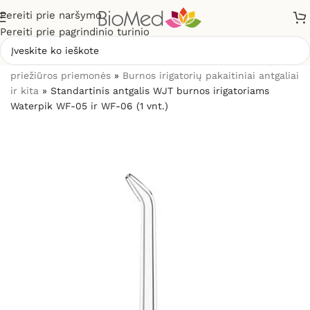
Pereiti prie naršymo
Pereiti prie pagrindinio turinio
Pradžia
»
Sveikatos priežiūrai
»
Burnos higienos, dantų
priežiūros priemonės
»
Burnos irigatorių pakaitiniai antgaliai
ir kita
»
Standartinis antgalis WJT burnos irigatoriams
Waterpik WF-05 ir WF-06 (1 vnt.)