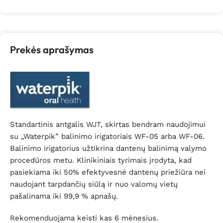
Prekės aprašymas
Standartinis antgalis WJT, skirtas bendram naudojimui
su „Waterpik” balinimo irigatoriais WF-05 arba WF-06.
Balinimo irigatorius užtikrina dantenų balinimą valymo
procedūros metu. Klinikiniais tyrimais įrodyta, kad
pasiekiama iki 50% efektyvesnė dantenų priežiūra nei
naudojant tarpdančių siūlą ir nuo valomų vietų
pašalinama iki 99,9 % apnašų.
Rekomenduojama keisti kas 6 mėnesius.