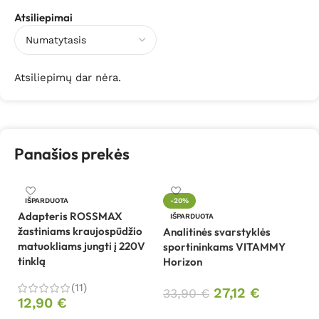
Atsiliepimai
Atsiliepimų dar nėra.
Panašios prekės
An
IŠPARDUOTA
-20%
V
Adapteris ROSSMAX
IŠPARDUOTA
sp
žastiniams kraujospūdžio
Analitinės svarstyklės
matuokliams jungti į 220V
sportininkams VITAMMY
5
tinklą
Horizon
(11)
27,12
€
33,90
€
12,90
€
Daugiau