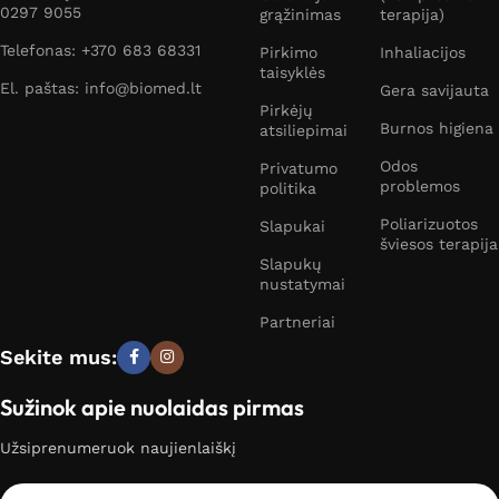
0297 9055
grąžinimas
terapija)
Telefonas: +370 683 68331
Pirkimo
Inhaliacijos
taisyklės
El. paštas: info@biomed.lt
Gera savijauta
Pirkėjų
Burnos higiena
atsiliepimai
Odos
Privatumo
problemos
politika
Poliarizuotos
Slapukai
šviesos terapija
Slapukų
nustatymai
Partneriai
Sekite mus:
Sužinok apie nuolaidas pirmas
Užsiprenumeruok naujienlaiškį