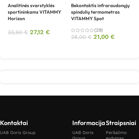
bu
Analitinės svarstyklės
Bekontaktis infraraudonųjų
sportininkams VITAMMY
spindulių termometras
1
Horizon
VITAMMY Spot
(29)
27,12
€
33,90
€
21,00
€
28,00
€
Daugiau
Daugiau
Kontaktai
Informacija
Straipsniai
UAB Doris Group
UAB Doris
Peršalimo
Group
gydymas