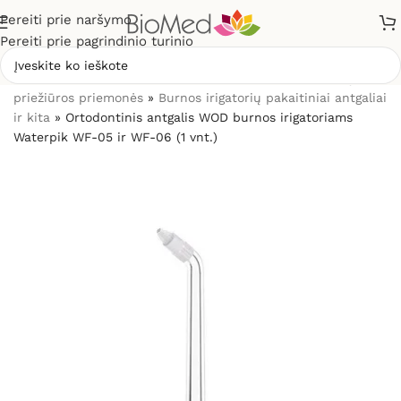
Pereiti prie naršymo
Pereiti prie pagrindinio turinio
Pradžia
»
Sveikatos priežiūrai
»
Burnos higienos, dantų
priežiūros priemonės
»
Burnos irigatorių pakaitiniai antgaliai
ir kita
»
Ortodontinis antgalis WOD burnos irigatoriams
Waterpik WF-05 ir WF-06 (1 vnt.)