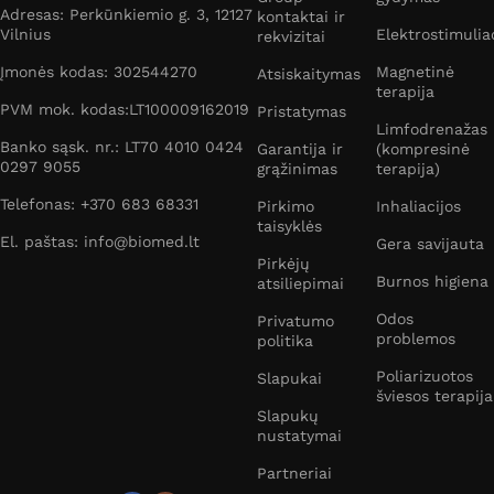
Adresas: Perkūnkiemio g. 3, 12127
kontaktai ir
Vilnius
Elektrostimulia
rekvizitai
Įmonės kodas: 302544270
Magnetinė
Atsiskaitymas
terapija
PVM mok. kodas:LT100009162019
Pristatymas
Limfodrenažas
Banko sąsk. nr.: LT70 4010 0424
Garantija ir
(kompresinė
0297 9055
grąžinimas
terapija)
Telefonas: +370 683 68331
Pirkimo
Inhaliacijos
taisyklės
El. paštas: info@biomed.lt
Gera savijauta
Pirkėjų
Burnos higiena
atsiliepimai
Odos
Privatumo
problemos
politika
Poliarizuotos
Slapukai
šviesos terapija
Slapukų
nustatymai
Partneriai