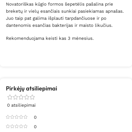
Novatoriškas kūgio formos šepetėlis pašalina prie
breketų ir vielų esančiais sunkiai pasiekiamas apnašas.
Juo taip pat galima išplauti tarpdančiuose ir po
dantenomis esančias bakterijas ir maisto likučius.
Rekomenduojama keisti kas 3 mėnesius.
Pirkėjų atsiliepimai
0 atsiliepimai
0
0