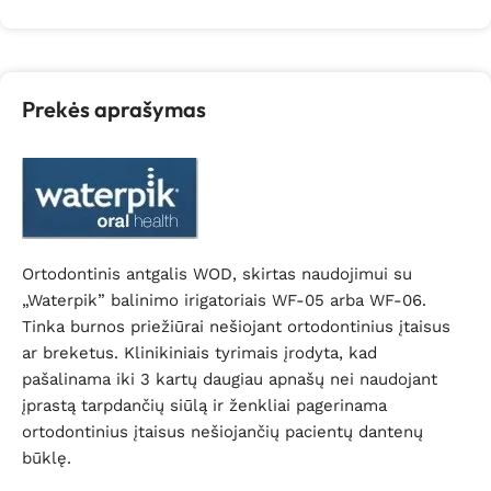
Prekės aprašymas
Ortodontinis antgalis WOD, skirtas naudojimui su
„Waterpik” balinimo irigatoriais WF-05 arba WF-06.
Tinka burnos priežiūrai nešiojant ortodontinius įtaisus
ar breketus. Klinikiniais tyrimais įrodyta, kad
pašalinama iki 3 kartų daugiau apnašų nei naudojant
įprastą tarpdančių siūlą ir ženkliai pagerinama
ortodontinius įtaisus nešiojančių pacientų dantenų
būklę.