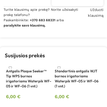
Turite klausimų apie prekę? Norite užsisakyti
Užduoti
prekę telefonu?
klausimą
Paskambinkite:
+370 683 68331
arba
parašykite savo klausimą.
Susijusios prekės
Antgalis Plaque Seeker™
Standartinis antgalis WJT
Tip WPS burnos
burnos irigatoriams
irigatoriams Waterpik WF-
Waterpik WF-05 ir WF-06
05 ir WF-06 (1 vnt.)
(1 vnt.)
6,00
€
6,00
€
Į krepšelį
Į krepšelį