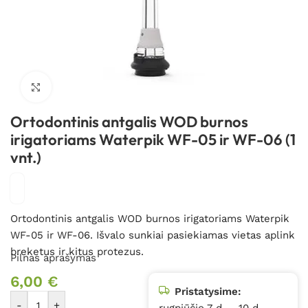
Spustelėkite, kad padidintumėte
Ortodontinis antgalis WOD burnos
irigatoriams Waterpik WF-05 ir WF-06 (1
vnt.)
Ortodontinis antgalis WOD burnos irigatoriams Waterpik
WF-05 ir WF-06. Išvalo sunkiai pasiekiamas vietas aplink
breketus ir kitus protezus.
Pilnas aprašymas
6,00
€
Pristatysime:
-
+
rugpjūčio 7 d. – 10 d.