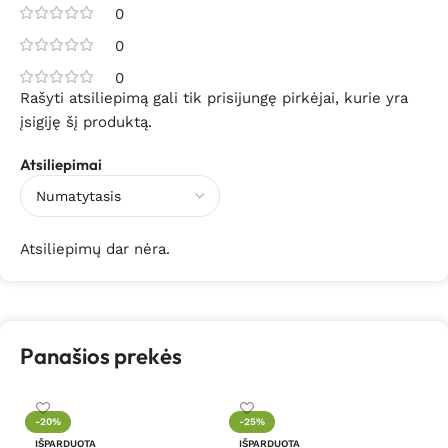
0
0
0
Rašyti atsiliepimą gali tik prisijungę pirkėjai, kurie yra
įsigiję šį produktą.
Atsiliepimai
Atsiliepimų dar nėra.
Panašios prekės
Da
-20%
-25%
r
IŠPARDUOTA
IŠPARDUOTA