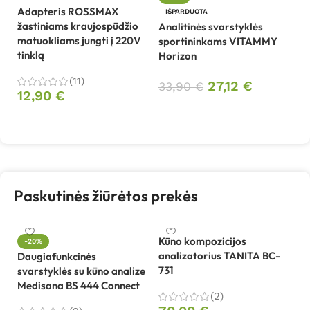
V
Adapteris ROSSMAX
IŠPARDUOTA
(r
žastiniams kraujospūdžio
Analitinės svarstyklės
matuokliams jungti į 220V
sportininkams VITAMMY
5
tinklą
Horizon
(11)
27,12
€
33,90
€
12,90
€
Daugiau
Daugiau
Paskutinės žiūrėtos prekės
Kūno kompozicijos
Kū
-20%
analizatorius TANITA BC-
sv
Daugiafunkcinės
731
8
svarstyklės su kūno analize
Medisana BS 444 Connect
(2)
5