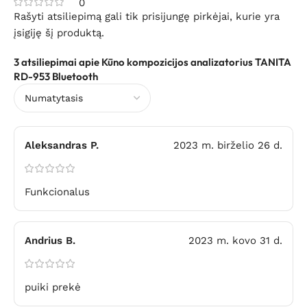
0
Rašyti atsiliepimą gali tik prisijungę pirkėjai, kurie yra
įsigiję šį produktą.
3 atsiliepimai apie
Kūno kompozicijos analizatorius TANITA
RD-953 Bluetooth
Aleksandras P.
2023 m. birželio 26 d.
Funkcionalus
Andrius B.
2023 m. kovo 31 d.
puiki prekė