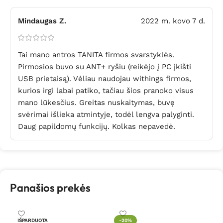
Mindaugas Z.
2022 m. kovo 7 d.
Tai mano antros TANITA firmos svarstyklės.
Pirmosios buvo su ANT+ ryšiu (reikėjo į PC įkišti
USB prietaisą). Vėliau naudojau withings firmos,
kurios irgi labai patiko, tačiau šios pranoko visus
mano lūkesčius. Greitas nuskaitymas, buvę
svėrimai išlieka atmintyje, todėl lengva palyginti.
Daug papildomų funkcijų. Kolkas nepavedė.
Panašios prekės
An
IŠPARDUOTA
-20%