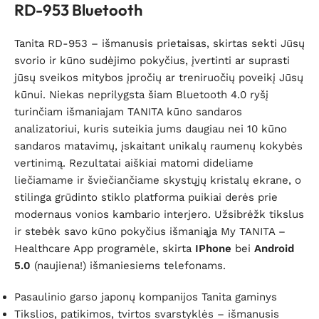
RD-953 Bluetooth
Tanita RD-953 – išmanusis prietaisas, skirtas sekti Jūsų
svorio ir kūno sudėjimo pokyčius, įvertinti ar suprasti
jūsų sveikos mitybos įpročių ar treniruočių poveikį Jūsų
kūnui. Niekas neprilygsta šiam Bluetooth 4.0 ryšį
turinčiam išmaniajam TANITA kūno sandaros
analizatoriui, kuris suteikia jums daugiau nei 10 kūno
sandaros matavimų, įskaitant unikalų raumenų kokybės
vertinimą. Rezultatai aiškiai matomi dideliame
liečiamame ir šviečiančiame skystųjų kristalų ekrane, o
stilinga grūdinto stiklo platforma puikiai derės prie
modernaus vonios kambario interjero. Užsibrėžk tikslus
ir stebėk savo kūno pokyčius išmaniąja My TANITA –
Healthcare App programėle, skirta
IPhone
bei
Android
5.0
(naujiena
!)
išmaniesiems telefonams
.
Pasaulinio garso japonų kompanijos Tanita gaminys
Tikslios, patikimos, tvirtos svarstyklės – išmanusis