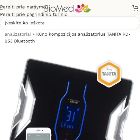
Pereiti prie naršymo
Pereiti prie pagrindinio turinio
Pradžia
»
Sveikatos priežiūrai
»
Svarstyklės, kūno masės
analizatoriai
»
Kūno kompozicijos analizatorius TANITA RD-
953 Bluetooth