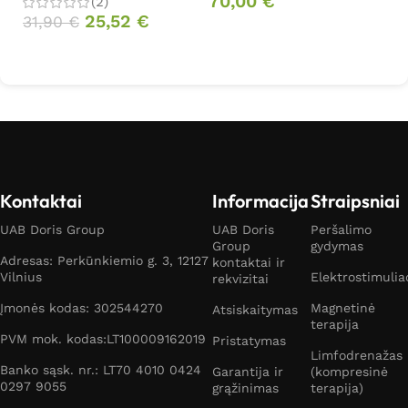
70,00
€
(2)
25,52
€
31,90
€
Į krepšelį
Į krepšelį
Kontaktai
Informacija
Straipsniai
UAB Doris Group
UAB Doris
Peršalimo
Group
gydymas
Adresas: Perkūnkiemio g. 3, 12127
kontaktai ir
Vilnius
Elektrostimulia
rekvizitai
Įmonės kodas: 302544270
Magnetinė
Atsiskaitymas
terapija
PVM mok. kodas:LT100009162019
Pristatymas
Limfodrenažas
Banko sąsk. nr.: LT70 4010 0424
Garantija ir
(kompresinė
0297 9055
grąžinimas
terapija)