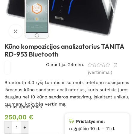
Spustelėkite, kad padidintumėte
Kūno kompozicijos analizatorius TANITA
RD-953 Bluetooth
Garantija: 24mėn.
(
3
įvertinimai)
Bluetooth 4.0 ryšį turintis ir su mob. telefonu susiejamas
išmanus kūno sandaros analizatorius, kuris suteikia jums
daugiau nei 10 kūno sandaros matavimų, įskaitant unikalų
raumenų kokybės vertinimą.
Pilnas aprašymas
250,00
€
Pristatysime:
-
+
rugpjūčio 10 d. – 11 d.