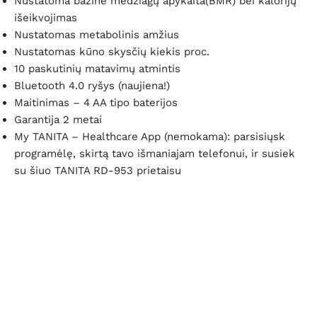
Nustatoma bazinė medžiagų apykaita(BMR) bei kalorijų
išeikvojimas
Nustatomas metabolinis amžius
Nustatomas kūno skysčių kiekis proc.
10 paskutinių matavimų atmintis
Bluetooth 4.0 ryšys (naujiena
!)
Maitinimas – 4 AA tipo baterijos
Garantija 2 metai
My TANITA – Healthcare App (nemokama): parsisiųsk
programėlę, skirtą tavo išmaniajam telefonui, ir susiek
su šiuo TANITA RD-953 prietaisu