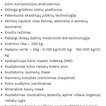
kūno kompozicijos analizatorius
Stilinga grūdinto stiklo platforma
Patentuota skaidriųjų jutiklių technologija
Skirtos naudoti visai šeimai, atsimena 4 asmenų
duomenis
Svečio režimas
Pažangi dviejų dažnių medicininė BIA technologija
Svėrimo riba – 200 kg
Padalos vertė – 50g
: 0-100 kg/0,05 kg; 100-200 kg/0,1
kg
Apskaičiuoja kūno masės indeksą (KMI)
Nustatomas kūno riebalų kiekis proc.
Nustatoma raumenų masė
Raumenų kokybės įvertinimas (naujiena
!)
Kūno sudėjimo įvertinamas
Mineralinė kaulų masė
Nustatomas visceralinių (esančių aplink vidaus organus)
riebalų lygis