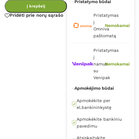
Pristatymo būdai
Į krepšelį
Pridėti prie norų sąrašo
Pristatymas
į
Nemokamai
Omniva
paštomatą
Pristatymas
į
namus
Nemokamai
su
Venipak
Apmokėjimo būdai
Apmokėkite per
el.bankininkystę
Apmokėkite bankiniu
pavedimu
Atsiskaitykite