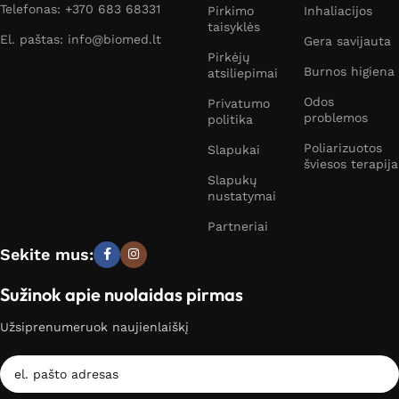
Telefonas: +370 683 68331
Pirkimo
Inhaliacijos
taisyklės
El. paštas: info@biomed.lt
Gera savijauta
Pirkėjų
Burnos higiena
atsiliepimai
Odos
Privatumo
problemos
politika
Poliarizuotos
Slapukai
šviesos terapija
Slapukų
nustatymai
Partneriai
Sekite mus:
Sužinok apie nuolaidas pirmas
Užsiprenumeruok naujienlaiškį