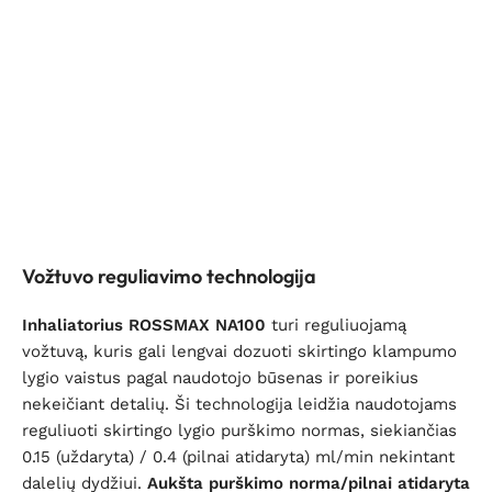
Vožtuvo reguliavimo technologija
Inhaliatorius ROSSMAX NA100
turi reguliuojamą
vožtuvą, kuris gali lengvai dozuoti skirtingo klampumo
lygio vaistus pagal naudotojo būsenas ir poreikius
nekeičiant detalių. Ši technologija leidžia naudotojams
reguliuoti skirtingo lygio purškimo normas, siekiančias
0.15 (uždaryta) / 0.4 (pilnai atidaryta) ml/min nekintant
dalelių dydžiui.
Aukšta purškimo norma/pilnai atidaryta