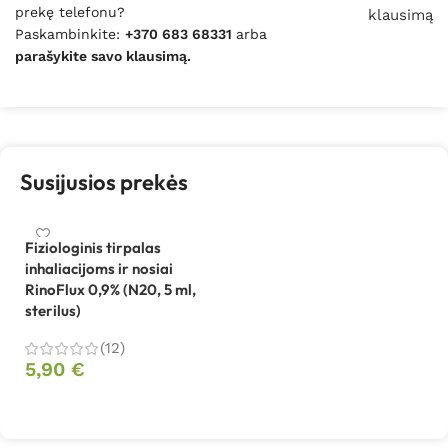
prekę telefonu?
klausimą
Paskambinkite:
+370 683 68331
arba
parašykite savo klausimą.
Susijusios prekės
Fiziologinis tirpalas
inhaliacijoms ir nosiai
RinoFlux 0,9% (N20, 5 ml,
sterilus)
(12)
5,90
€
Į krepšelį