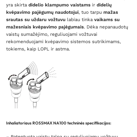
yra skirta
didelio klampumo vaistams
ir
didelių
kvėpavimo pajėgumų naudotojui
, tuo tarpu
mažas
srautas su uždaru vožtuvu
labiau tinka
vaikams su
mažesniais kvėpavimo pajėgumais
. Dėka nepanaudotų
vaistų sumažėjimo, reguliuojami vožtuvai
rekomenduojami kvėpavimo sistemos sutrikimams,
tokiems, kaip LOPL ir astma.
Inhaliatoriaus ROSSMAX NA100 techninės specifikacijos
:
– Patentuota vaistų talpa su reguliuojamu vožtuvu