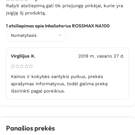
Rašyti atsiliepimą gali tik prisijungę pirkėjai, kurie yra
įsigiję šį produktą.
1 atsiliepimas apie
Inhaliatorius ROSSMAX NA100
Virgilijus K.
2019 m. vasario 27 d.
Kainos ir kokybės santykis puikus, prekės
aprašymas informatyvus, todėl galima prekę
išsirinkti pagal poreikius.
Panašios prekės