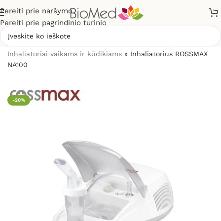
Pereiti prie naršymo
Pereiti prie pagrindinio turinio
Pradžia
»
Sveikatos priežiūrai
»
Inhaliatoriai ir jų dalys
»
Inhaliatoriai vaikams ir kūdikiams
»
Inhaliatorius ROSSMAX
NA100
-20%