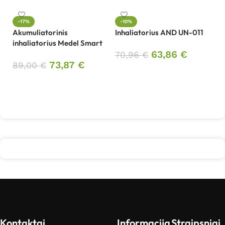
In
-17%
-10%
Akumuliatorinis
Inhaliatorius AND UN-011
3
inhaliatorius Medel Smart
63,86
€
70,96
€
73,87
€
89,00
€
Į krepšelį
Į krepšelį
Kontaktai
Informacija
Straipsniai