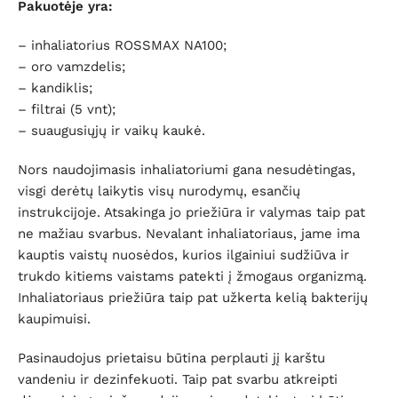
Pakuotėje yra:
– inhaliatorius ROSSMAX NA100;
– oro vamzdelis;
– kandiklis;
– filtrai (5 vnt);
– suaugusiųjų ir vaikų kaukė.
Nors naudojimasis inhaliatoriumi gana nesudėtingas,
visgi derėtų laikytis visų nurodymų, esančių
instrukcijoje. Atsakinga jo priežiūra ir valymas taip pat
ne mažiau svarbus. Nevalant inhaliatoriaus, jame ima
kauptis vaistų nuosėdos, kurios ilgainiui sudžiūva ir
trukdo kitiems vaistams patekti į žmogaus organizmą.
Inhaliatoriaus priežiūra taip pat užkerta kelią bakterijų
kaupimuisi.
Pasinaudojus prietaisu būtina perplauti jį karštu
vandeniu ir dezinfekuoti. Taip pat svarbu atkreipti