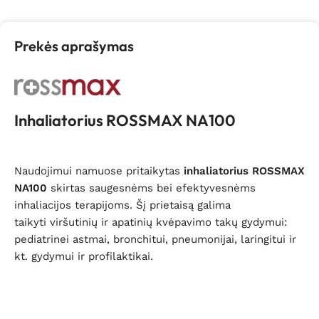
Prekės aprašymas
Inhaliatorius ROSSMAX NA100
Naudojimui namuose pritaikytas
inhaliatorius ROSSMAX
NA100
skirtas saugesnėms bei efektyvesnėms
inhaliacijos terapijoms. Šį prietaisą galima
taikyti viršutinių ir apatinių kvėpavimo takų gydymui:
pediatrinei astmai,
bronchitui, pneumonijai, laringitui ir
kt. gydymui ir profilaktikai.