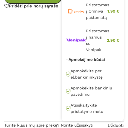
Pristatymas
Pridėti prie norų sąrašo
į Omniva
1,99 €
paštomatą
Pristatymas
į namus
2,90 €
su
Venipak
Apmokėjimo būdai
Apmokėkite per
el.bankininkystę
Apmokėkite bankiniu
pavedimu
Atsiskaitykite
pristatymo metu
Turite klausimų apie prekę? Norite užsisakyti
Užduoti