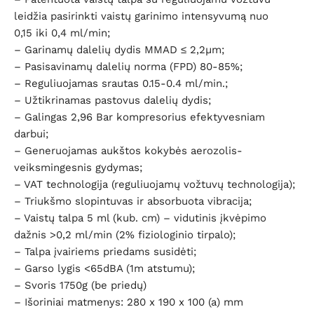
leidžia pasirinkti vaistų garinimo intensyvumą nuo
0,15 iki 0,4 ml/min;
– Garinamų dalelių dydis MMAD ≤ 2,2µm;
– Pasisavinamų dalelių norma (FPD) 80-85%;
– Reguliuojamas srautas 0.15-0.4 ml/min.;
– Užtikrinamas pastovus dalelių dydis;
– Galingas 2,96 Bar kompresorius efektyvesniam
darbui;
– Generuojamas aukštos kokybės aerozolis-
veiksmingesnis gydymas;
– VAT technologija (reguliuojamų vožtuvų technologija);
– Triukšmo slopintuvas ir absorbuota vibracija;
– Vaistų talpa 5 ml (kub. cm) – vidutinis įkvėpimo
dažnis >0,2 ml/min (2% fiziologinio tirpalo);
– Talpa įvairiems priedams susidėti;
– Garso lygis <65dBA (1m atstumu);
– Svoris 1750g (be priedų)
– Išoriniai matmenys: 280 x 190 x 100 (a) mm