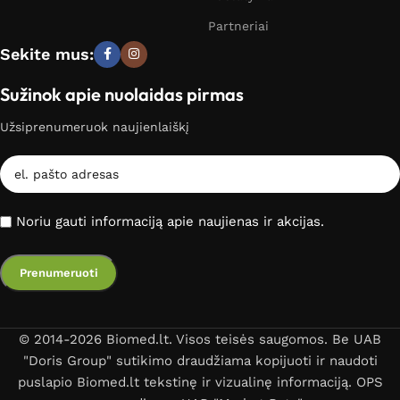
Partneriai
Sekite mus:
Sužinok apie nuolaidas pirmas
Užsiprenumeruok naujienlaiškį
Noriu gauti informaciją apie naujienas ir akcijas.
© 2014-2026 Biomed.lt. Visos teisės saugomos. Be UAB
"Doris Group" sutikimo draudžiama kopijuoti ir naudoti
puslapio Biomed.lt tekstinę ir vizualinę informaciją. OPS