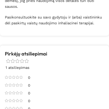
dėmesį, jog prieš naudojimą visos detalės turi būti
sausos.
Pasikonsultuokite su savo gydytoju ir (arba) vaistininku
dėl paskirtų vaistų naudojimo inhaliacinei terapijai.
Pirkėjų atsiliepimai
1 atsiliepimas
0
0
0
0
0