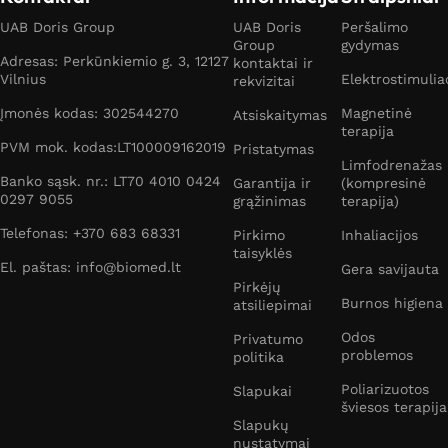
UAB Doris Group
UAB Doris
Peršalimo
Group
gydymas
Adresas: Perkūnkiemio g. 3, 12127
kontaktai ir
Vilnius
Elektrostimulia
rekvizitai
Įmonės kodas: 302544270
Magnetinė
Atsiskaitymas
terapija
PVM mok. kodas:LT100009162019
Pristatymas
Limfodrenažas
Banko sąsk. nr.: LT70 4010 0424
Garantija ir
(kompresinė
0297 9055
grąžinimas
terapija)
Telefonas: +370 683 68331
Pirkimo
Inhaliacijos
taisyklės
El. paštas: info@biomed.lt
Gera savijauta
Pirkėjų
Burnos higiena
atsiliepimai
Odos
Privatumo
problemos
politika
Poliarizuotos
Slapukai
šviesos terapija
Slapukų
nustatymai