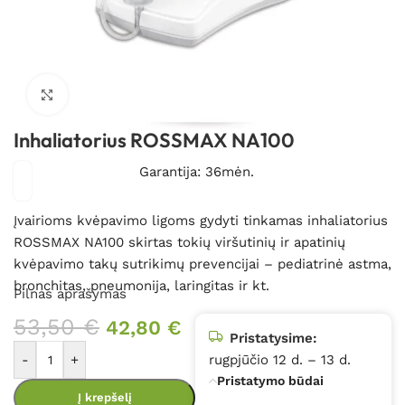
Spustelėkite, kad padidintumėte
Inhaliatorius ROSSMAX NA100
Garantija: 36mėn.
Įvairioms kvėpavimo ligoms gydyti tinkamas inhaliatorius
ROSSMAX NA100 skirtas tokių viršutinių ir apatinių
kvėpavimo takų sutrikimų prevencijai – pediatrinė astma,
bronchitas, pneumonija, laringitas ir kt.
Pilnas aprašymas
53,50
€
42,80
€
Pristatysime:
-
+
rugpjūčio 12 d. – 13 d.
Pristatymo būdai
Į krepšelį