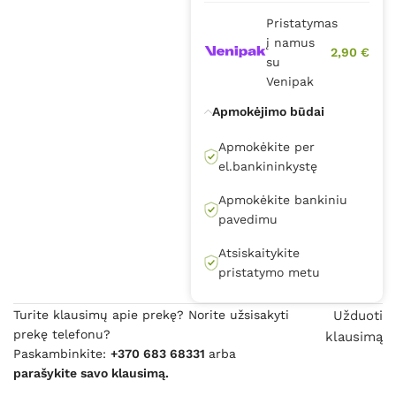
Pristatymas
į namus
2,90 €
su
Venipak
Apmokėjimo būdai
Apmokėkite per
el.bankininkystę
Apmokėkite bankiniu
pavedimu
Atsiskaitykite
pristatymo metu
Turite klausimų apie prekę? Norite užsisakyti
Užduoti
prekę telefonu?
klausimą
Paskambinkite:
+370 683 68331
arba
parašykite savo klausimą.