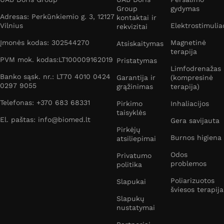
Group
gydymas
Adresas: Perkūnkiemio g. 3, 12127
kontaktai ir
Vilnius
Elektrostimulia
rekvizitai
Įmonės kodas: 302544270
Magnetinė
Atsiskaitymas
terapija
PVM mok. kodas:LT100009162019
Pristatymas
Limfodrenažas
Banko sąsk. nr.: LT70 4010 0424
Garantija ir
(kompresinė
0297 9055
grąžinimas
terapija)
Telefonas: +370 683 68331
Pirkimo
Inhaliacijos
taisyklės
El. paštas: info@biomed.lt
Gera savijauta
Pirkėjų
Burnos higiena
atsiliepimai
Odos
Privatumo
problemos
politika
Poliarizuotos
Slapukai
šviesos terapija
Slapukų
nustatymai