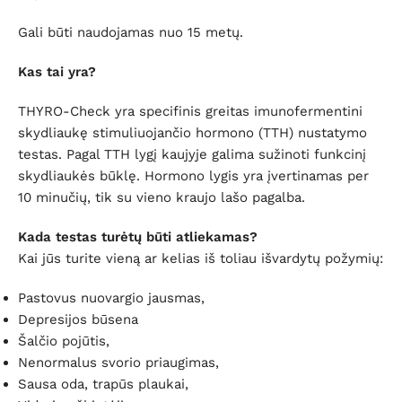
Gali būti naudojamas nuo 15 metų.
Kas tai yra?
THYRO-Check yra specifinis greitas imunofermentini
skydliaukę stimuliuojančio hormono (TTH) nustatymo
testas. Pagal TTH lygį kaujyje galima sužinoti funkcinį
skydliaukės būklę. Hormono lygis yra įvertinamas per
10 minučių, tik su vieno kraujo lašo pagalba.
Kada testas turėtų būti atliekamas?
Kai jūs turite vieną ar kelias iš toliau išvardytų požymių:
Pastovus nuovargio jausmas,
Depresijos būsena
Šalčio pojūtis,
Nenormalus svorio priaugimas,
Sausa oda, trapūs plaukai,