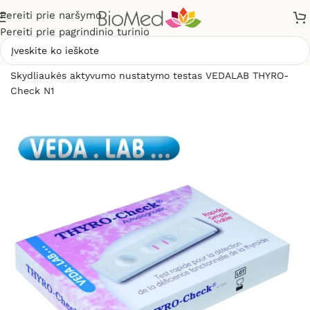
Pereiti prie naršymo
Pereiti prie pagrindinio turinio
Pradžia
»
Sveikatos priežiūrai
»
Diagnostikos testai
»
Skydliaukės aktyvumo nustatymo testas VEDALAB THYRO-
Check N1