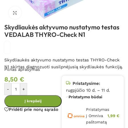
Spustelėkite, kad padidintumėte
Skydliaukės aktyvumo nustatymo testas
VEDALAB THYRO-Check N1
Skydliaukės aktyvumo nustatymo testas THYRO-Check
N1 skirtas diagnozuoti susilpnėjusią skydliaukės funkciją.
Pilnas aprašymas
8,50
€
Pristatysime:
-
+
rugpjūčio 10 d. – 11 d.
Pristatymo būdai
Į krepšelį
Pridėti prie norų sąrašo
Pristatymas
į Omniva
1,99 €
paštomatą