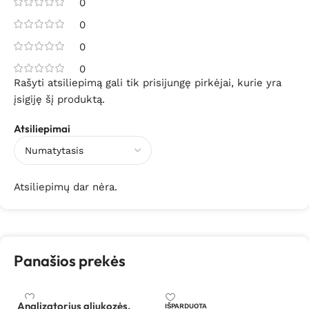
0
0
0
0
Rašyti atsiliepimą gali tik prisijungę pirkėjai, kurie yra
įsigiję šį produktą.
Atsiliepimai
Atsiliepimų dar nėra.
Panašios prekės
Analizatorius gliukozės,
IŠPARDUOTA