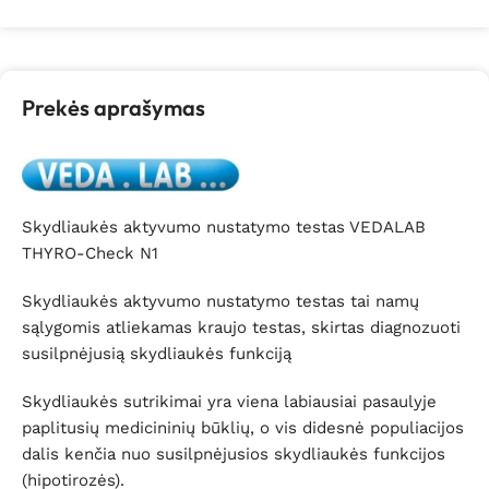
Prekės aprašymas
Skydliaukės aktyvumo nustatymo testas VEDALAB
THYRO-Check N1
Skydliaukės aktyvumo nustatymo testas tai namų
sąlygomis atliekamas kraujo testas, skirtas diagnozuoti
susilpnėjusią skydliaukės funkciją
Skydliaukės sutrikimai yra viena labiausiai pasaulyje
paplitusių medicininių būklių, o vis didesnė populiacijos
dalis kenčia nuo susilpnėjusios skydliaukės funkcijos
(hipotirozės).