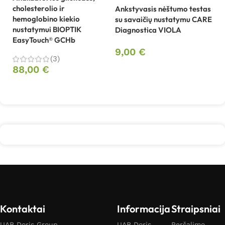
cholesterolio ir
Ankstyvasis nėštumo testas
Be
hemoglobino kiekio
su savaičių nustatymu CARE
sa
nustatymui BIOPTIK
Diagnostica VIOLA
B
EasyTouch® GCHb
9,00
€
1
(3)
88,00
€
Daugiau
Į krepšelį
Kontaktai
Informacija
Straipsniai
UAB Doris Group
UAB Doris
Peršalimo