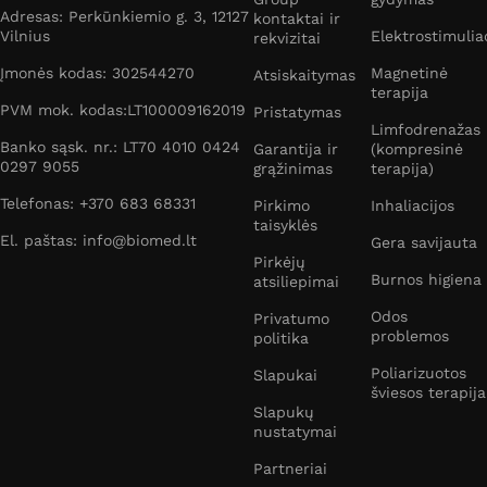
Adresas: Perkūnkiemio g. 3, 12127
kontaktai ir
Vilnius
Elektrostimulia
rekvizitai
Įmonės kodas: 302544270
Magnetinė
Atsiskaitymas
terapija
PVM mok. kodas:LT100009162019
Pristatymas
Limfodrenažas
Banko sąsk. nr.: LT70 4010 0424
Garantija ir
(kompresinė
0297 9055
grąžinimas
terapija)
Telefonas: +370 683 68331
Pirkimo
Inhaliacijos
taisyklės
El. paštas: info@biomed.lt
Gera savijauta
Pirkėjų
Burnos higiena
atsiliepimai
Odos
Privatumo
problemos
politika
Poliarizuotos
Slapukai
šviesos terapija
Slapukų
nustatymai
Partneriai