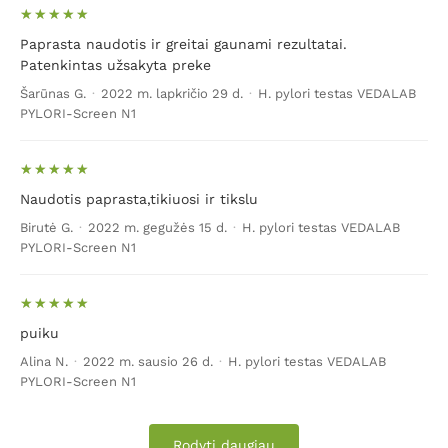
Paprasta naudotis ir greitai gaunami rezultatai.
Patenkintas užsakyta preke
Šarūnas G.
·
2022 m. lapkričio 29 d.
·
H. pylori testas VEDALAB
PYLORI-Screen N1
Naudotis paprasta,tikiuosi ir tikslu
Birutė G.
·
2022 m. gegužės 15 d.
·
H. pylori testas VEDALAB
PYLORI-Screen N1
puiku
Alina N.
·
2022 m. sausio 26 d.
·
H. pylori testas VEDALAB
PYLORI-Screen N1
Rodyti daugiau