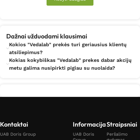
Dažnai užduodami klausimai
Kokios "Vedalab" prekės turi geriausius klientų
atsiliepimus?
Kokias kokybiškas "Vedalab" prekes dabar akcijų
metu galima nusipirkti pigiau su nuolaida?
Kontaktai
Informacija
Straipsniai
UAB Doris Group
UAB Doris
Peršalimo
Group
gydymas