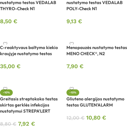
nustatymo testas VEDALAB
nustatymo testas VEDALAB
THYRO-Check N1
POLY-Check N1
8,50
€
9,13
€
Į krepšelį
Į krepšelį
C-reaktyvaus baltymo kiekio
Menopauzės nustatymo testas
kraujyje nustatymo testas
MENO CHECK®, N2
35,00
€
7,90
€
Į krepšelį
Į krepšelį
-10%
-10%
Greitasis streptokoko testas
Gliuteno alergijos nustatymo
skirtas gerklės infekcijos
testas GLUTEN’ALARM
nustatymui STREPA’LERT
10,80
€
12,00
€
7,92
€
8,80
€
Į krepšelį