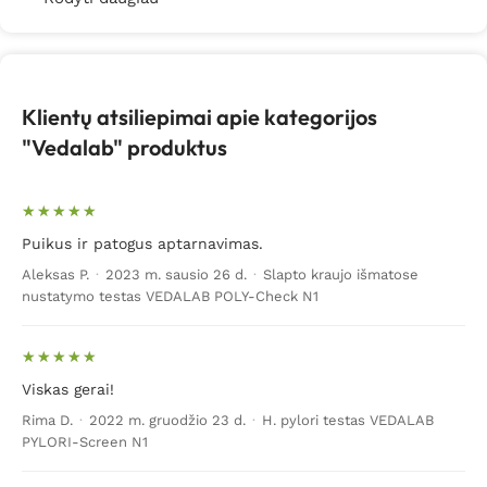
Klientų atsiliepimai apie kategorijos
"Vedalab" produktus
Puikus ir patogus aptarnavimas.
Aleksas P.
·
2023 m. sausio 26 d.
·
Slapto kraujo išmatose
nustatymo testas VEDALAB POLY-Check N1
Viskas gerai!
Rima D.
·
2022 m. gruodžio 23 d.
·
H. pylori testas VEDALAB
PYLORI-Screen N1