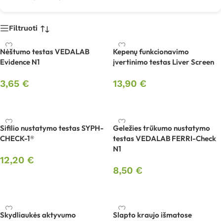
Filtruoti
Nėštumo testas VEDALAB
Kepenų funkcionavimo
Evidence N1
įvertinimo testas Liver Screen
3,65
€
13,90
€
Į krepšelį
Į krepšelį
Sifilio nustatymo testas SYPH-
Geležies trūkumo nustatymo
CHECK-1®
testas VEDALAB FERRI-Check
N1
12,20
€
8,50
€
Į krepšelį
Į krepšelį
Skydliaukės aktyvumo
Slapto kraujo išmatose