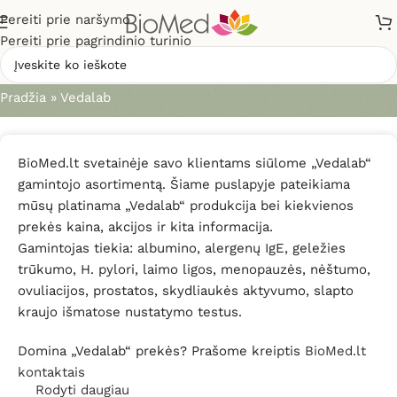
Pereiti prie naršymo
Pereiti prie pagrindinio turinio
Vedalab
Pradžia
»
Vedalab
BioMed.lt svetainėje savo klientams siūlome „Vedalab“
gamintojo asortimentą. Šiame puslapyje pateikiama
mūsų platinama „Vedalab“ produkcija bei kiekvienos
prekės kaina, akcijos ir kita informacija.
Gamintojas tiekia: albumino, alergenų IgE, geležies
trūkumo, H. pylori, laimo ligos, menopauzės, nėštumo,
ovuliacijos, prostatos, skydliaukės aktyvumo, slapto
kraujo išmatose nustatymo testus.
Domina „Vedalab“ prekės? Prašome kreiptis
BioMed.lt
kontaktais
Rodyti daugiau