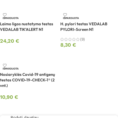
Į krepšelį
IŠPARDUOTA
IŠPARDUOTA
Laimo ligos nustatymo testas
H. pylori testas VEDALAB
VEDALAB TIK’ALERT N1
PYLORI-Screen N1
(9)
24,20
€
8,30
€
Daugiau
Daugiau
IŠPARDUOTA
Nosiaryklės Covid-19 antigenų
testas COVID-19-CHECK-1® (2
vnt.)
10,90
€
Daugiau
Rodyti daugiau