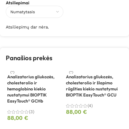
Atsiliepimai
Atsiliepimų dar nėra.
Panašios prekės
Analizatorius gliukozės,
Analizatorius gliukozės,
cholesterolio ir
cholesterolio ir šlapimo
An
hemoglobino kiekio
rūgšties kiekio nustatymui
su
nustatymui BIOPTIK
BIOPTIK EasyTouch® GCU
D
EasyTouch® GCHb
(4)
9
88,00
€
(3)
88,00
€
Į krepšelį
Į krepšelį