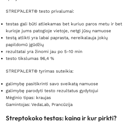
STREP’ALERT® testo privalumai:
testas gali būti atliekamas bet kuriuo paros metu ir bet
kurioje jums patogioje vietoje, netgi jūsų namuose
testą atlikti yra labai paprasta, nereikalauja jokių
papildomū įgūdžių
rezultatai yra žinomi jau po 5-10 min
testo tikslumas 96,4 %
STREP’ALERT® tyrimas suteikia:
galimybę pasitikrinti savo sveikatą namuose
galimybę parodyti testo rezultatus gydytojui
Mėginio tipas: kraujas
Gamintojas: VedaLab, Prancūzija
Streptokoko testas: kaina ir kur pirkti?