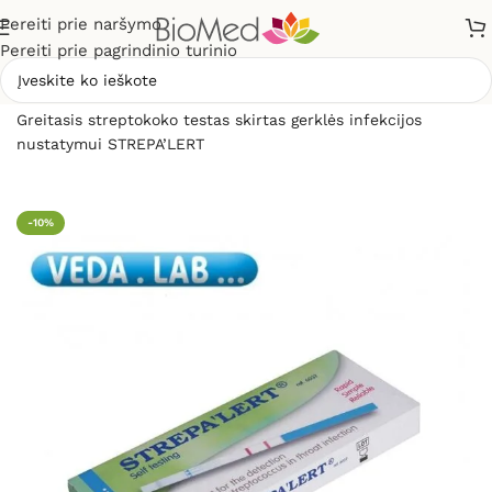
Pereiti prie naršymo
Pereiti prie pagrindinio turinio
Pradžia
»
Sveikatos priežiūrai
»
Diagnostikos testai
»
Greitasis streptokoko testas skirtas gerklės infekcijos
nustatymui STREPA’LERT
-10%