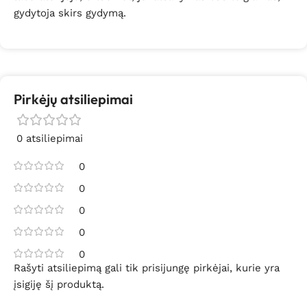
gydytoja skirs gydymą.
Pirkėjų atsiliepimai
0 atsiliepimai
0
0
0
0
0
Rašyti atsiliepimą gali tik prisijungę pirkėjai, kurie yra
įsigiję šį produktą.