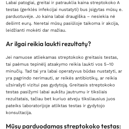
Labai patogiai, greitai ir patrauklia kaina streptokoko A
testas (gerklės infekcijai nustatyti) bus įsigytas mūsų e.
parduotuvėje. Jo kaina labai draugiška – nesiekia nė
dešimt eurų. Neretai mūsų pasiūloje taikoma ir akcija,
leidžianti mokėti dar mažiau.
Ar ilgai reikia laukti rezultatų?
Jei namuose atliekamas streptokoko greitasis testas,
tai paėmus tepinėlį atsakymo reikia laukti vos 5–10
minučių. Tad tai yra labai operatyvus būdas nustatyti, ar
yra pagrindo nerimauti, ar reikės antibiotikų, ar reikia
užsirašyti vizitui pas gydytoją. Greitasis streptokoko
testas pasižymi labai aukštu jautrumu ir tiksliais
rezultatais, tačiau bet kuriuo atveju tiksliausius juos
pateiks laboratorijoje atliktas testas ir gydytojo
konsultacija.
Mūsų parduodamas streptokoko testas: