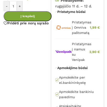
Pristatysime:
-
+
rugpjūčio 11 d. – 12 d.
Pristatymo būdai
Į krepšelį
Pristatymas
Pridėti prie norų sąrašo
į Omniva
1,99 €
paštomatą
Pristatymas
į namus
2,90 €
su
Venipak
Apmokėjimo būdai
Apmokėkite per
el.bankininkystę
Apmokėkite bankiniu
pavedimu
Atsiskaitykite