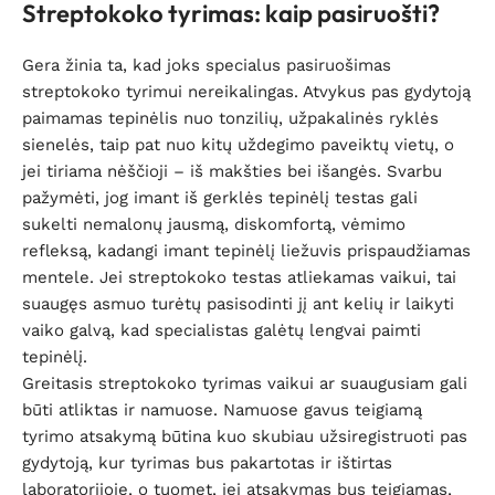
Streptokoko tyrimas: kaip pasiruošti?
Gera žinia ta, kad joks specialus pasiruošimas
streptokoko tyrimui nereikalingas. Atvykus pas gydytoją
paimamas tepinėlis nuo tonzilių, užpakalinės ryklės
sienelės, taip pat nuo kitų uždegimo paveiktų vietų, o
jei tiriama nėščioji – iš makšties bei išangės. Svarbu
pažymėti, jog imant iš gerklės tepinėlį testas gali
sukelti nemalonų jausmą, diskomfortą, vėmimo
refleksą, kadangi imant tepinėlį liežuvis prispaudžiamas
mentele. Jei streptokoko testas atliekamas vaikui, tai
suaugęs asmuo turėtų pasisodinti jį ant kelių ir laikyti
vaiko galvą, kad specialistas galėtų lengvai paimti
tepinėlį.
Greitasis streptokoko tyrimas vaikui ar suaugusiam gali
būti atliktas ir namuose. Namuose gavus teigiamą
tyrimo atsakymą būtina kuo skubiau užsiregistruoti pas
gydytoją, kur tyrimas bus pakartotas ir ištirtas
laboratorijoje, o tuomet, jei atsakymas bus teigiamas,