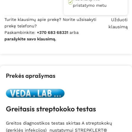
pristatymo metu
Turite klausimų apie prekę? Norite užsisakyti
Užduoti
prekę telefonu?
klausimą
Paskambinkite:
+370 683 68331
arba
parašykite savo klausimą.
Prekės aprašymas
Greitasis streptokoko testas
Greitos diagnostikos testas skirtas A streptokokų
(gerklės infekcijos) nustatymui STREPA’LERT®