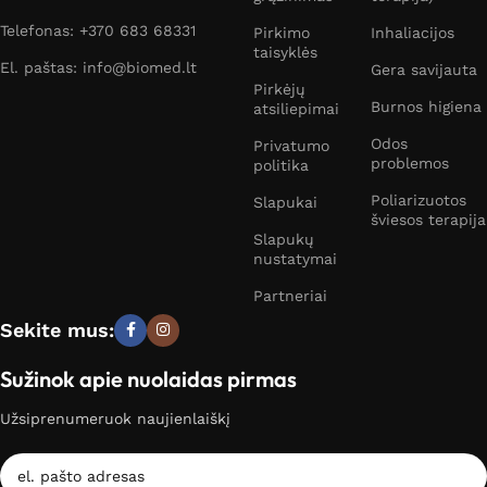
Telefonas: +370 683 68331
Pirkimo
Inhaliacijos
taisyklės
El. paštas: info@biomed.lt
Gera savijauta
Pirkėjų
Burnos higiena
atsiliepimai
Odos
Privatumo
problemos
politika
Poliarizuotos
Slapukai
šviesos terapija
Slapukų
nustatymai
Partneriai
Sekite mus:
Sužinok apie nuolaidas pirmas
Užsiprenumeruok naujienlaiškį