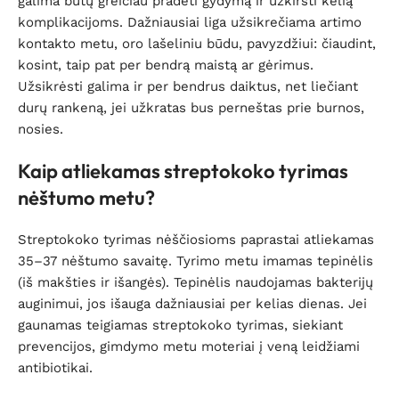
galima būtų greičiau pradėti gydymą ir užkirsti kelią
komplikacijoms. Dažniausiai liga užsikrečiama artimo
kontakto metu, oro lašeliniu būdu, pavyzdžiui: čiaudint,
kosint, taip pat per bendrą maistą ar gėrimus.
Užsikrėsti galima ir per bendrus daiktus, net liečiant
durų rankeną, jei užkratas bus perneštas prie burnos,
nosies.
Kaip atliekamas streptokoko tyrimas
nėštumo metu?
Streptokoko tyrimas nėščiosioms paprastai atliekamas
35–37 nėštumo savaitę. Tyrimo metu imamas tepinėlis
(iš makšties ir išangės). Tepinėlis naudojamas bakterijų
auginimui, jos išauga dažniausiai per kelias dienas. Jei
gaunamas teigiamas streptokoko tyrimas, siekiant
prevencijos, gimdymo metu moteriai į veną leidžiami
antibiotikai.