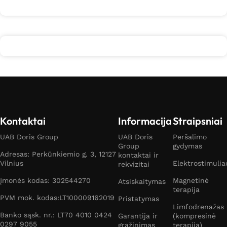
Kontaktai
Informacija
Straipsniai
UAB Doris Group
UAB Doris
Peršalimo
Group
gydymas
Adresas: Perkūnkiemio g. 3, 12127
kontaktai ir
Vilnius
Elektrostimulia
rekvizitai
Įmonės kodas: 302544270
Magnetinė
Atsiskaitymas
terapija
PVM mok. kodas:LT100009162019
Pristatymas
Limfodrenažas
Banko sąsk. nr.: LT70 4010 0424
Garantija ir
(kompresinė
0297 9055
grąžinimas
terapija)