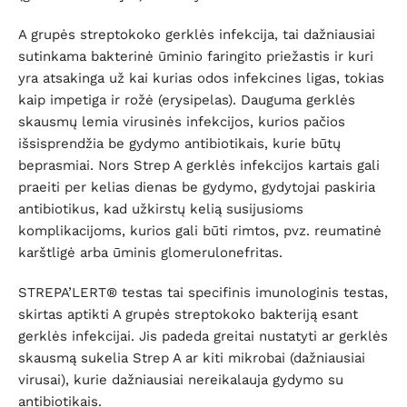
A grupės streptokoko gerklės infekcija, tai dažniausiai
sutinkama bakterinė ūminio faringito priežastis ir kuri
yra atsakinga už kai kurias odos infekcines ligas, tokias
kaip impetiga ir rožė (erysipelas). Dauguma gerklės
skausmų lemia virusinės infekcijos, kurios pačios
išsisprendžia be gydymo antibiotikais, kurie būtų
beprasmiai. Nors Strep A gerklės infekcijos kartais gali
praeiti per kelias dienas be gydymo, gydytojai paskiria
antibiotikus, kad užkirstų kelią susijusioms
komplikacijoms, kurios gali būti rimtos, pvz. reumatinė
karštligė arba ūminis glomerulonefritas.
STREPA’LERT® testas tai specifinis imunologinis testas,
skirtas aptikti A grupės streptokoko bakteriją esant
gerklės infekcijai. Jis padeda greitai nustatyti ar gerklės
skausmą sukelia Strep A ar kiti mikrobai (dažniausiai
virusai), kurie dažniausiai nereikalauja gydymo su
antibiotikais.