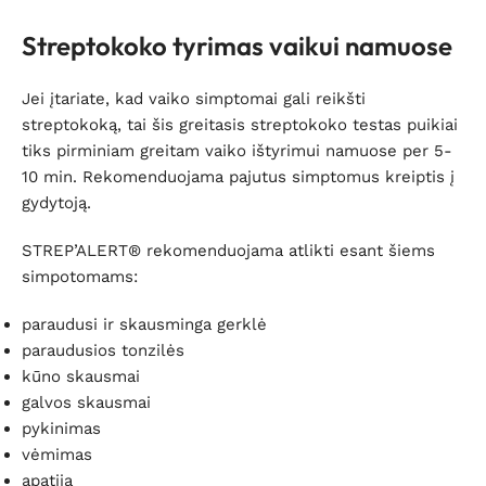
Streptokoko tyrimas vaikui namuose
Jei įtariate, kad vaiko simptomai gali reikšti
streptokoką, tai šis greitasis streptokoko testas puikiai
tiks pirminiam greitam vaiko ištyrimui namuose per 5-
10 min. Rekomenduojama pajutus simptomus kreiptis į
gydytoją.
STREP’ALERT® rekomenduojama atlikti esant šiems
simpotomams:
paraudusi ir skausminga gerklė
paraudusios tonzilės
kūno skausmai
galvos skausmai
pykinimas
vėmimas
apatija