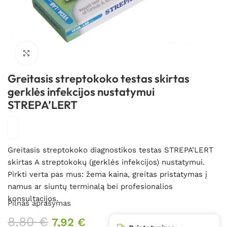
Spustelėkite, kad padidintumėte
Greitasis streptokoko testas skirtas
gerklės infekcijos nustatymui
STREPA’LERT
Greitasis streptokoko diagnostikos testas STREPA’LERT
skirtas A streptokokų (gerklės infekcijos) nustatymui.
Pirkti verta pas mus: žema kaina, greitas pristatymas į
namus ar siuntų terminalą bei profesionalios
konsultacijos.
Pilnas aprašymas
8,80
€
7,92
€