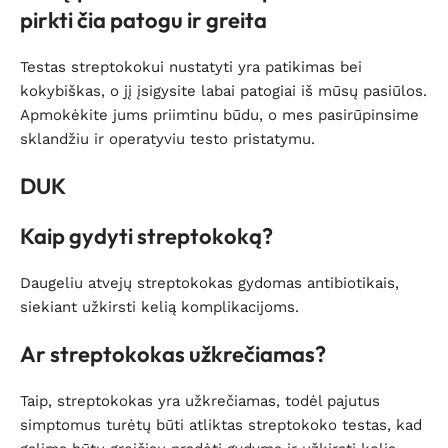
pirkti čia patogu ir greita
Testas streptokokui nustatyti yra patikimas bei
kokybiškas, o jį įsigysite labai patogiai iš mūsų pasiūlos.
Apmokėkite jums priimtinu būdu, o mes pasirūpinsime
sklandžiu ir operatyviu testo pristatymu.
DUK
Kaip gydyti streptokoką?
Daugeliu atvejų streptokokas gydomas antibiotikais,
siekiant užkirsti kelią komplikacijoms.
Ar streptokokas užkrečiamas?
Taip, streptokokas yra užkrečiamas, todėl pajutus
simptomus turėtų būti atliktas streptokoko testas, kad