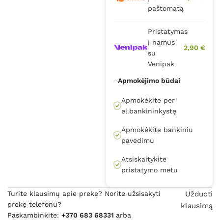
paštomatą
Pristatymas
į namus
2,90 €
su
Venipak
Apmokėjimo būdai
Apmokėkite per
el.bankininkystę
Apmokėkite bankiniu
pavedimu
Atsiskaitykite
pristatymo metu
Turite klausimų apie prekę? Norite užsisakyti
Užduoti
prekę telefonu?
klausimą
Paskambinkite:
+370 683 68331
arba