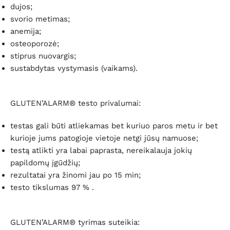
dujos;
svorio metimas;
anemija;
osteoporozė;
stiprus nuovargis;
sustabdytas vystymasis (vaikams).
GLUTEN’ALARM® testo privalumai:
testas gali būti atliekamas bet kuriuo paros metu ir bet
kurioje jums patogioje vietoje netgi jūsų namuose;
testą atlikti yra labai paprasta, nereikalauja jokių
papildomų įgūdžių;
rezultatai yra žinomi jau po 15 min;
testo tikslumas 97 % .
GLUTEN’ALARM® tyrimas suteikia: