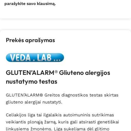
parašykite savo klausimą.
Prekės aprašymas
GLUTEN’ALARM® Gliuteno alergijos
nustatymo testas
GLUTEN’ALARM® Greitos diagnostikos testas skirtas
gliuteno alergijai nustatyti.
Celiakijos liga tai ilgalaikis autoimuninis sutrikimas
veikiantis plonąją žarną, kuris gali atsirasti genetiškai
linkusiems žmonėms. Liga sukeliama dėl glitimo