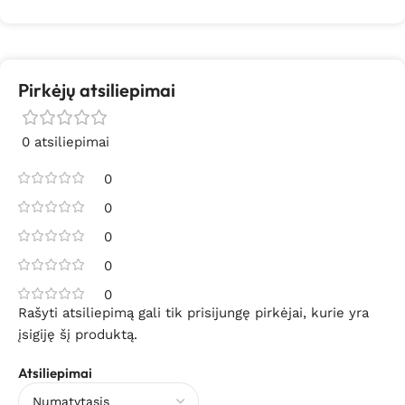
Pirkėjų atsiliepimai
0 atsiliepimai
0
0
0
0
0
Rašyti atsiliepimą gali tik prisijungę pirkėjai, kurie yra
įsigiję šį produktą.
Atsiliepimai