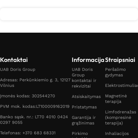
Kontaktai
Informacija
Straipsniai
UAB Doris Group
UAB Doris
Peršalimo
Group
gydymas
Adresas: Perkūnkiemio g. 3, 12127
kontaktai ir
Vilnius
Elektrostimulia
rekvizitai
Įmonės kodas: 302544270
Magnetinė
Atsiskaitymas
terapija
PVM mok. kodas:LT100009162019
Pristatymas
Limfodrenažas
Banko sąsk. nr.: LT70 4010 0424
Garantija ir
(kompresinė
0297 9055
grąžinimas
terapija)
Telefonas: +370 683 68331
Pirkimo
Inhaliacijos