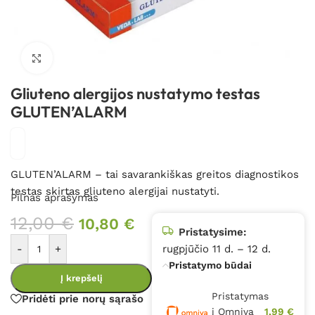
Spustelėkite, kad padidintumėte
Gliuteno alergijos nustatymo testas
GLUTEN’ALARM
GLUTEN’ALARM – tai savarankiškas greitos diagnostikos
testas skirtas gliuteno alergijai nustatyti.
Pilnas aprašymas
12,00
€
10,80
€
Pristatysime:
-
+
rugpjūčio 11 d. – 12 d.
Pristatymo būdai
Į krepšelį
Pristatymas
Pridėti prie norų sąrašo
į Omniva
1,99 €