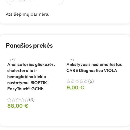
Atsiliepimų dar nėra.
Panašios prekės
Analizatorius gliukozės,
Ankstyvasis nėštumo testas
Ch
cholesterolio ir
CARE Diagnostica VIOLA
ju
hemoglobino kiekio
Ea
(5)
nustatymui BIOPTIK
9,00
€
EasyTouch® GCHb
3
Į krepšelį
(3)
88,00
€
Į krepšelį