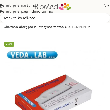
Pereiti prie naršymo
Pereiti prie pagrindinio turinio
Pradžia
»
Sveikatos priežiūrai
»
Diagnostikos testai
»
Gliuteno alergijos nustatymo testas GLUTEN’ALARM
-10%