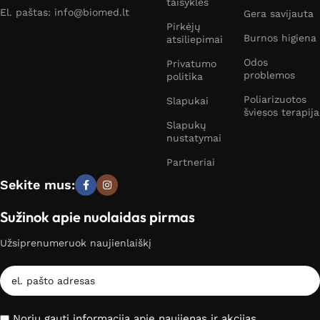
taisyklės
El. paštas: info@biomed.lt
Gera savijauta
Pirkėjų
Burnos higiena
atsiliepimai
Odos
Privatumo
problemos
politika
Poliarizuotos
Slapukai
šviesos terapija
Slapukų
nustatymai
Partneriai
Sekite mus:
Sužinok apie nuolaidas pirmas
Užsiprenumeruok naujienlaiškį
Noriu gauti informaciją apie naujienas ir akcijas.