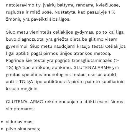
netoleravimo t.y. įvairių baltymų randamų kviečiuose,
rugiuose ir miežiuose. Nustatyta, kad pasaulyje 1 %
žmonių yra paveikti šios ligos.
Šiuo metu vienintelis celiakijos gydymas, po to kai liga
buvo diagnozuota, yra griežta dieta be glitimo visam
gyvenimui. Šiuo metu naudojami kraujo testai Celiakijos
ligai aptikti pagal pirmos linijos atrankos metodą.
Pagrinde šie testai yra pagrįsti transgliutaminazės (t-
TG) IgA tipo antikūnų aptikimu. GLUTEN’ALARM® yra
greitas specifinis imunologinis testas, skirtas aptikti
anti t-TG IgA tipo antikūnus iš piršto paimto kapiliarinio
kraujo mėginio.
GLUTEN’ALARM® rekomenduojama atlikti esant šiems
simptomams:
viduriavimas;
pilvo skausmas;