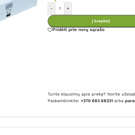
-
+
Į krepšelį
Pridėti prie norų sąrašo
Turite klausimų apie prekę? Norite užsisa
Paskambinkite:
+370 683 68331
arba
para