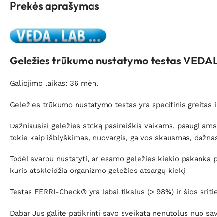
Prekės aprašymas
Geležies trūkumo nustatymo testas VEDA
Galiojimo laikas: 36 mėn.
Geležies trūkumo nustatymo testas yra specifinis greitas i
Dažniausiai geležies stoką pasireiškia vaikams, paaugliams
tokie kaip išblyškimas, nuovargis, galvos skausmas, dažnas š
Todėl svarbu nustatyti, ar esamo geležies kiekio pakanka p
kuris atskleidžia organizmo geležies atsargų kiekį.
Testas FERRI-Check® yra labai tikslus (> 98%) ir šios srit
Dabar Jus galite patikrinti savo sveikatą nenutolus nuo savo