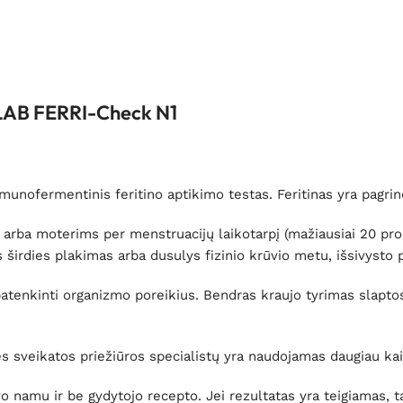
LAB FERRI-Check N1
munofermentinis feritino aptikimo testas. Feritinas yra pagri
 arba moterims per menstruacijų laikotarpį (mažiausiai 20 proc
irdies plakimas arba dusulys fizinio krūvio metu, išsivysto pa
atenkinti organizmo poreikius. Bendras kraujo tyrimas slaptos
ies sveikatos priežiūros specialistų yra naudojamas daugiau ka
 namu ir be gydytojo recepto. Jei rezultatas yra teigiamas, ta