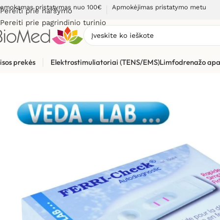
emokamas pristatymas nuo 100€
Apmokėjimas pristatymo metu
Pereiti prie naršymo
Pereiti prie pagrindinio turinio
isos prekės
Elektrostimuliatoriai (TENS/EMS)
Limfodrenažo apa
Pradžia
»
Sveikatos priežiūrai
»
Diagnostikos testai
»
Geležies