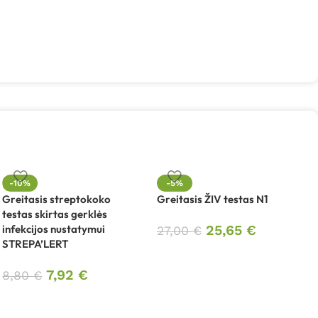
H
-10%
-5%
j
Greitasis streptokoko
Greitasis ŽIV testas N1
E
testas skirtas gerklės
infekcijos nustatymui
25,65
€
27,00
€
STREPA’LERT
7,92
€
8,80
€