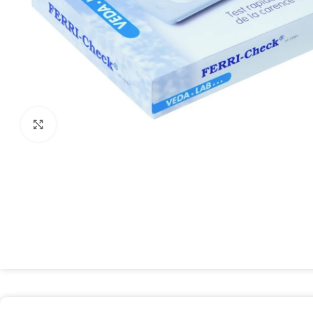
Spustelėkite, kad padidintumėte