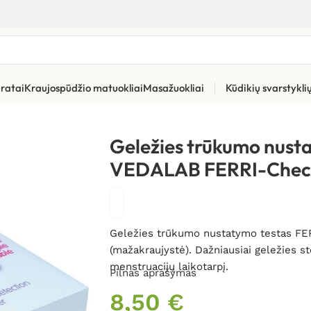
ratai
Kraujospūdžio matuokliai
Masažuokliai
Kūdikių svarstykl
 trūkumo nustatymo testas VEDALAB FERRI-Check N1
Geležies trūkumo nust
VEDALAB FERRI-Chec
Geležies trūkumo nustatymo testas FERR
(mažakraujystė).
Dažniausiai geležies s
menstruacijų laikotarpį.
Pilnas aprašymas
8,50
€