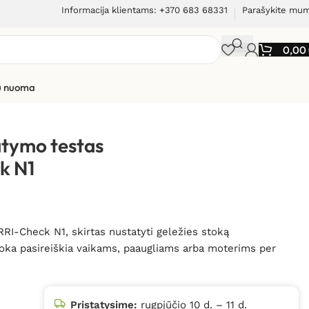
Informacija klientams: +370 683 68331
Parašykite mu
0,00
ių nuoma
atymo testas
k N1
I-Check N1, skirtas nustatyti geležies stoką
toka pasireiškia vaikams, paaugliams arba moterims per
Pristatysime:
rugpjūčio 10 d. – 11 d.