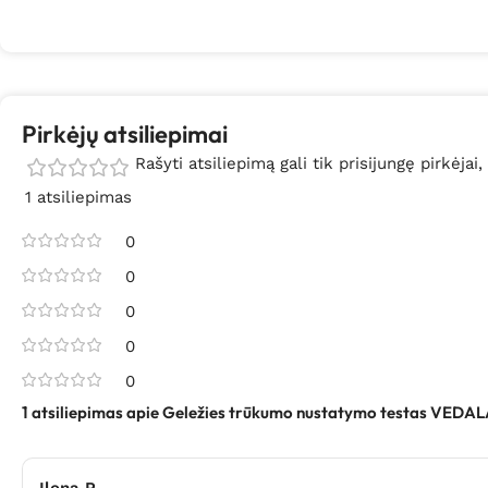
Pirkėjų atsiliepimai
Rašyti atsiliepimą gali tik prisijungę pirkėjai,
1 atsiliepimas
0
0
0
0
0
1 atsiliepimas apie
Geležies trūkumo nustatymo testas VEDAL
Ilona P.