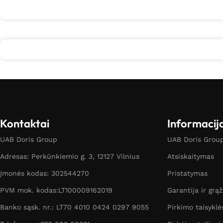
Kontaktai
Informacij
UAB Doris Group
UAB Doris Group 
Adresas: Perkūnkiemio g. 3, 12127 Vilnius
Atsiskaitymas
Įmonės kodas: 302544270
Pristatymas
PVM mok. kodas:LT100009162019
Garantija ir grą
Banko sąsk. nr.: LT70 4010 0424 0297 9055
Pirkimo taisyklė