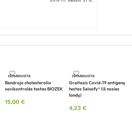
IŠPARDUOTA
IŠPARDUOTA
Bendrojo cholesterolio
Greitasis Covid-19 antigenų
savikontrolės testas BIOZEK
testas Seinofy® (iš nosies
landų)
15,00
€
4,23
€