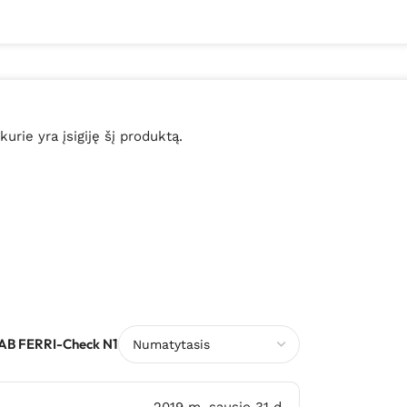
 kurie yra įsigiję šį produktą.
AB FERRI-Check N1
2019 m. sausio 31 d.