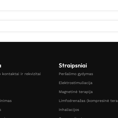
a
Straipsniai
kontaktai ir rekvizitai
Peršalimo gydymas
Elektrostimuliacija
Magnetinė terapija
žinimas
Limfodrenažas (kompresinė tera
s
Inhaliacijos