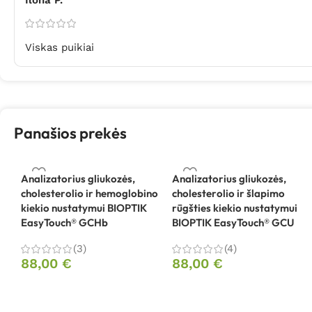
Viskas puikiai
Panašios prekės
Analizatorius gliukozės,
Analizatorius gliukozės,
cholesterolio ir hemoglobino
cholesterolio ir šlapimo
kiekio nustatymui BIOPTIK
rūgšties kiekio nustatymui
EasyTouch® GCHb
BIOPTIK EasyTouch® GCU
(3)
(4)
88,00
€
88,00
€