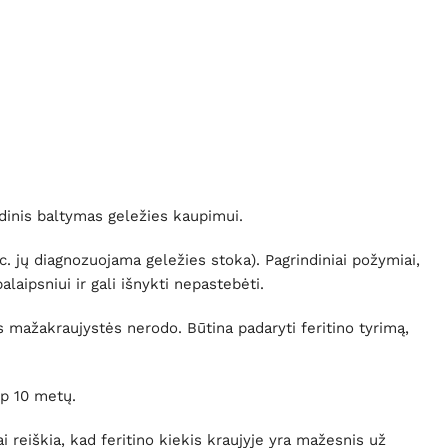
ndinis baltymas geležies kaupimui.
. jų diagnozuojama geležies stoka). Pagrindiniai požymiai,
laipsniui ir gali išnykti nepastebėti.
 mažakraujystės nerodo. Būtina padaryti feritino tyrimą,
ip 10 metų.
i reiškia, kad feritino kiekis kraujyje yra mažesnis už