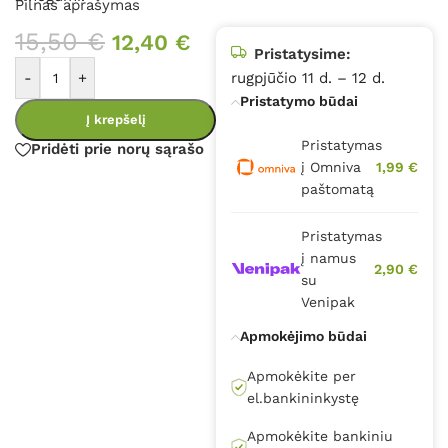
Pilnas aprašymas
15,50
€
12,40
€
Pristatysime:
-
+
rugpjūčio 11 d. – 12 d.
Pristatymo būdai
Į krepšelį
Pristatymas
Pridėti prie norų sąrašo
į Omniva
1,99 €
paštomatą
Pristatymas
į namus
2,90 €
su
Venipak
Apmokėjimo būdai
Apmokėkite per
el.bankininkystę
Apmokėkite bankiniu