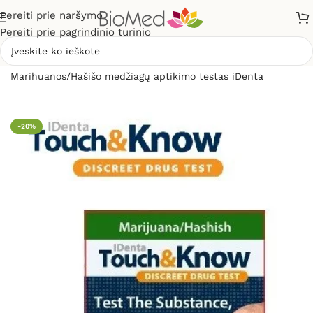
Pereiti prie naršymo
Pereiti prie pagrindinio turinio
Pradžia
»
Sveikatos priežiūrai
»
Diagnostikos testai
»
Marihuanos/Hašišo medžiagų aptikimo testas iDenta
-20%