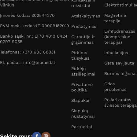
Vilnius
Elektrostimulia
rekvizitai
Įmonės kodas: 302544270
Magnetinė
Atsiskaitymas
terapija
PVM mok. kodas:LT100009162019
Pristatymas
Limfodrenažas
Banko sąsk. nr.: LT70 4010 0424
Garantija ir
(kompresinė
0297 9055
grąžinimas
terapija)
Telefonas: +370 683 68331
Pirkimo
Inhaliacijos
taisyklės
El. paštas: info@biomed.lt
Gera savijauta
Pirkėjų
Burnos higiena
atsiliepimai
Odos
Privatumo
problemos
politika
Poliarizuotos
Slapukai
šviesos terapija
Slapukų
nustatymai
Partneriai
Sekite mus: