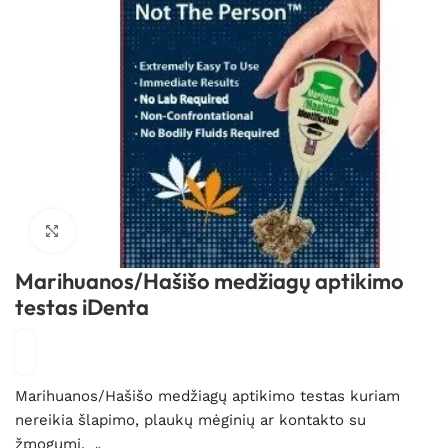
Spustelėkite, kad padidintumėte
Marihuanos/Hašišo medžiagų aptikimo
testas iDenta
Marihuanos/Hašišo medžiagų aptikimo testas kuriam
nereikia šlapimo, plaukų mėginių ar kontakto su
žmogumi.