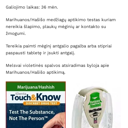
Galiojimo laikas: 36 mėn.
Marihuanos/Hašišo medžiagų aptikimo testas kuriam
nereikia šlapimo, plaukų mėginių ar kontakto su
žmogumi.
Tereikia paimti mėginį antgalio pagalba arba stipriai
paspausti tabletę ir įsukti antgalį.
Melsvai violetinės spalvos atsiradimas byloja apie
Marihuanos/Hašišo aptikimą.