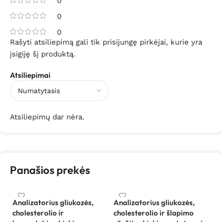
0
0
0
Rašyti atsiliepimą gali tik prisijungę pirkėjai, kurie yra
įsigiję šį produktą.
Atsiliepimai
Atsiliepimų dar nėra.
Panašios prekės
Analizatorius gliukozės,
Analizatorius gliukozės,
An
cholesterolio ir
cholesterolio ir šlapimo
C