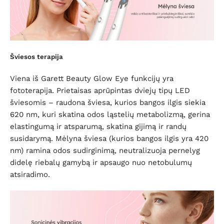
Šviesos terapija
Viena iš Garett Beauty Glow Eye funkcijų yra
fototerapija. Prietaisas aprūpintas dviejų tipų LED
šviesomis – raudona šviesa, kurios bangos ilgis siekia
620 nm, kuri skatina odos ląstelių metabolizmą, gerina
elastingumą ir atsparumą, skatina gijimą ir randų
susidarymą. Mėlyna šviesa (kurios bangos ilgis yra 420
nm) ramina odos sudirginimą, neutralizuoja pernelyg
didelę riebalų gamybą ir apsaugo nuo netobulumų
atsiradimo.