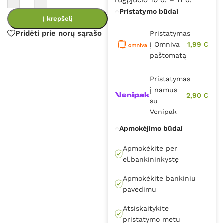
Pristatymo būdai
Į krepšelį
Pridėti prie norų sąrašo
Pristatymas
į Omniva
1,99 €
paštomatą
Pristatymas
į namus
2,90 €
su
Venipak
Apmokėjimo būdai
Apmokėkite per
el.bankininkystę
Apmokėkite bankiniu
pavedimu
Atsiskaitykite
pristatymo metu