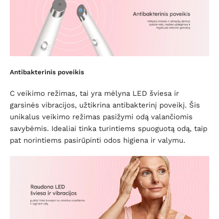
Antibakterinis poveikis
C veikimo režimas, tai yra mėlyna LED šviesa ir
garsinės vibracijos, užtikrina antibakterinį poveikį. Šis
unikalus veikimo režimas pasižymi odą valančiomis
savybėmis. Idealiai tinka turintiems spuoguotą odą, taip
pat norintiems pasirūpinti odos higiena ir valymu.