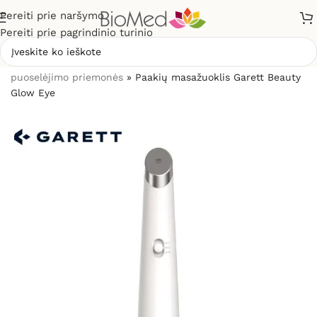
Pereiti prie naršymo
Pereiti prie pagrindinio turinio
Pradžia
»
Grožio priežiūrai, odos problemoms
»
Grožio
puoselėjimo priemonės
»
Paakių masažuoklis Garett Beauty
Glow Eye