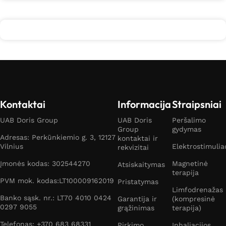
Kontaktai
Informacija
Straipsniai
UAB Doris Group
UAB Doris
Peršalimo
Group
gydymas
Adresas: Perkūnkiemio g. 3, 12127
kontaktai ir
Vilnius
Elektrostimulia
rekvizitai
Įmonės kodas: 302544270
Magnetinė
Atsiskaitymas
terapija
PVM mok. kodas:LT100009162019
Pristatymas
Limfodrenažas
Banko sąsk. nr.: LT70 4010 0424
Garantija ir
(kompresinė
0297 9055
grąžinimas
terapija)
Telefonas: +370 683 68331
Pirkimo
Inhaliacijos