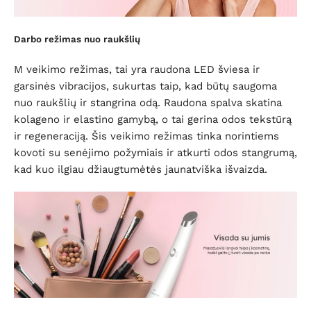
Darbo režimas nuo raukšlių
M veikimo režimas, tai yra raudona LED šviesa ir
garsinės vibracijos, sukurtas taip, kad būtų saugoma
nuo raukšlių ir stangrina odą. Raudona spalva skatina
kolageno ir elastino gamybą, o tai gerina odos tekstūrą
ir regeneraciją. Šis veikimo režimas tinka norintiems
kovoti su senėjimo požymiais ir atkurti odos stangrumą,
kad kuo ilgiau džiaugtumėtės jaunatviška išvaizda.