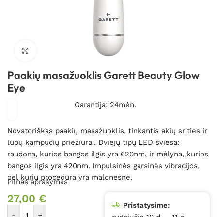
Spustelėkite, kad padidintumėte
Paakių masažuoklis Garett Beauty Glow
Eye
Garantija: 24mėn.
Novatoriškas paakių masažuoklis, tinkantis akių srities ir
lūpų kampučių priežiūrai. Dviejų tipų LED šviesa:
raudona, kurios bangos ilgis yra 620nm, ir mėlyna, kurios
bangos ilgis yra 420nm. Impulsinės garsinės vibracijos,
dėl kurių procedūra yra malonesnė.
Pilnas aprašymas
27,00
€
Pristatysime:
-
+
rugpjūčio 10 d. – 11 d.