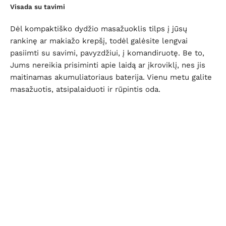
Visada su tavimi
Dėl kompaktiško dydžio masažuoklis tilps į jūsų
rankinę ar makiažo krepšį, todėl galėsite lengvai
pasiimti su savimi, pavyzdžiui, į komandiruotę. Be to,
Jums nereikia prisiminti apie laidą ar įkroviklį, nes jis
maitinamas akumuliatoriaus baterija. Vienu metu galite
masažuotis, atsipalaiduoti ir rūpintis oda.