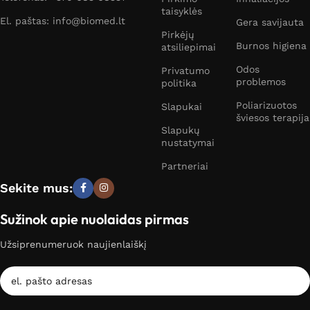
taisyklės
El. paštas: info@biomed.lt
Gera savijauta
Pirkėjų
Burnos higiena
atsiliepimai
Odos
Privatumo
problemos
politika
Poliarizuotos
Slapukai
šviesos terapija
Slapukų
nustatymai
Partneriai
Sekite mus:
Sužinok apie nuolaidas pirmas
Užsiprenumeruok naujienlaiškį