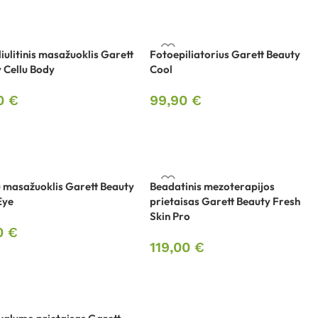
liulitinis masažuoklis Garett
Fotoepiliatorius Garett Beauty
 Cellu Body
Cool
00
€
99,90
€
 masažuoklis Garett Beauty
Beadatinis mezoterapijos
Eye
prietaisas Garett Beauty Fresh
Skin Pro
0
€
119,00
€