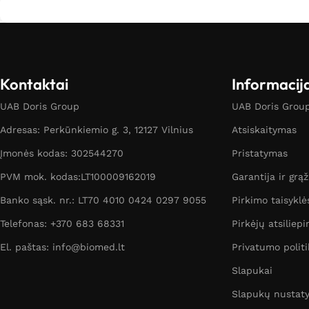
Kontaktai
Informacij
UAB Doris Group
UAB Doris Group 
Adresas: Perkūnkiemio g. 3, 12127 Vilnius
Atsiskaitymas
Įmonės kodas: 302544270
Pristatymas
PVM mok. kodas:LT100009162019
Garantija ir grą
Banko sąsk. nr.: LT70 4010 0424 0297 9055
Pirkimo taisyklė
Telefonas: +370 683 68331
Pirkėjų atsiliepi
El. paštas: info@biomed.lt
Privatumo politi
Slapukai
Slapukų nustat