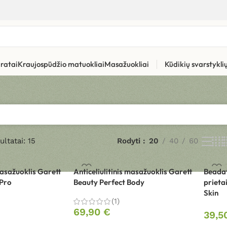
ratai
Kraujospūdžio matuokliai
Masažuokliai
Kūdikių svarstykl
ltatai: 15
Rodyti
20
40
60
masažuoklis Garett
Anticeliulitinis masažuoklis Garett
Beadat
 Pro
Beauty Perfect Body
prieta
Skin
(1)
69,90
€
39,5