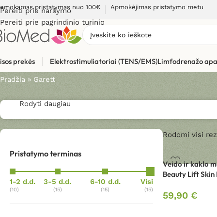
emokamas pristatymas nuo 100€
Apmokėjimas pristatymo metu
Pereiti prie naršymo
Pereiti prie pagrindinio turinio
Garett
isos prekės
Elektrostimuliatoriai (TENS/EMS)
Limfodrenažo apa
Pradžia
»
Garett
Rodyti daugiau
Rodomi visi rezu
Pristatymo terminas
Veido ir kaklo 
Beauty Lift Skin
1-2 d.d.
3-5 d.d.
6-10 d.d.
Visi
(10)
(15)
(15)
(15)
59,90
€