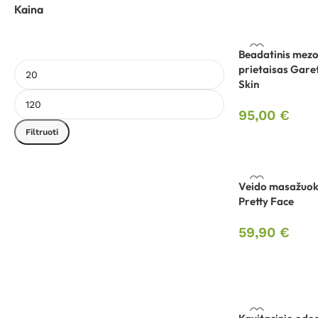
Kaina
Beadatinis mezo
prietaisas Gare
Skin
95,00
€
Filtruoti
Veido masažuokl
Pretty Face
59,90
€