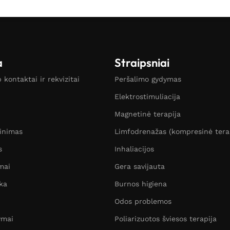
a
Straipsniai
kontaktai ir rekvizitai
Peršalimo gydymas
Elektrostimuliacija
Magnetinė terapija
žinimas
Limfodrenažas (kompresinė tera
s
Inhaliacijos
mai
Gera savijauta
ka
Burnos higiena
Odos problemos
ymai
Poliarizuotos šviesos terapija