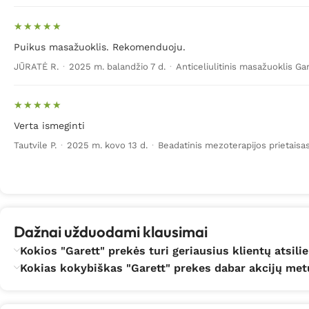
Puikus masažuoklis. Rekomenduoju.
JŪRATĖ R.
·
2025 m. balandžio 7 d.
·
Anticeliulitinis masažuoklis G
Verta ismeginti
Tautvile P.
·
2025 m. kovo 13 d.
·
Beadatinis mezoterapijos prietaisa
Dažnai užduodami klausimai
Kokios "Garett" prekės turi geriausius klientų atsil
Kokias kokybiškas "Garett" prekes dabar akcijų metu