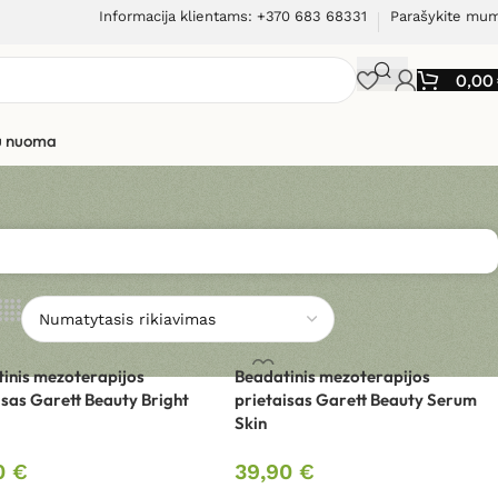
Informacija klientams: +370 683 68331
Parašykite mu
0,00
ių nuoma
inis mezoterapijos
Beadatinis mezoterapijos
isas Garett Beauty Bright
prietaisas Garett Beauty Serum
Skin
0
€
39,90
€