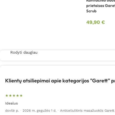
Kavitacinio odo
prietaisas Gare
Scrub
49,90
€
Rodyti daugiau
Klientų atsiliepimai apie kategorijos "Garett" 
Idealus
dovilė p.
·
2026 m. gegužės 1 d.
·
Anticeliulitinis masažuoklis Garet