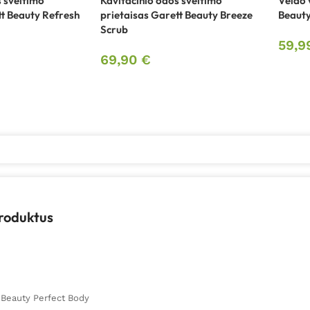
s šveitimo
Kavitacinio odos šveitimo
Veido 
tt Beauty Refresh
prietaisas Garett Beauty Breeze
Beauty
Scrub
59,
69,90
€
produktus
t Beauty Perfect Body