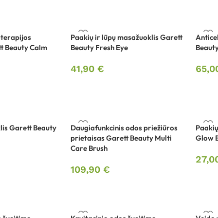
terapijos
Paakių ir lūpų masažuoklis Garett
Antice
tt Beauty Calm
Beauty Fresh Eye
Beauty
41,90
€
65,
is Garett Beauty
Daugiafunkcinis odos priežiūros
Paakių
prietaisas Garett Beauty Multi
Glow 
Care Brush
27,0
109,90
€