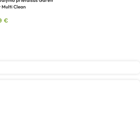
valymo prietaisas Garett
 Multi Clean
99
€