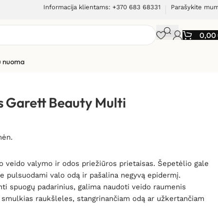
Informacija klientams: +370 683 68331
Parašykite mu
0,00
ių nuoma
ean
s Garett Beauty Multi
mėn.
o veido valymo ir odos priežiūros prietaisas. Šepetėlio gale
kurie pulsuodami valo odą ir pašalina negyvą epidermį.
linti spuogų padarinius, galima naudoti veido raumenis
 smulkias raukšleles, stangrinančiam odą ar užkertančiam