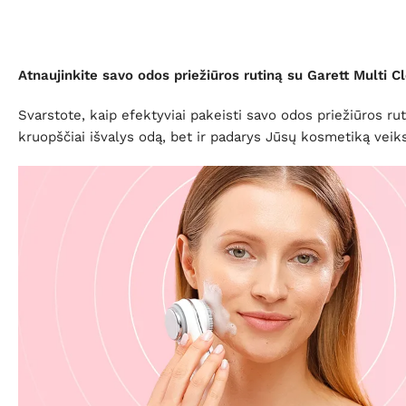
Atnaujinkite savo odos priežiūros rutiną su Garett Multi C
Svarstote, kaip efektyviai pakeisti savo odos priežiūros rut
kruopščiai išvalys odą, bet ir padarys Jūsų kosmetiką vei