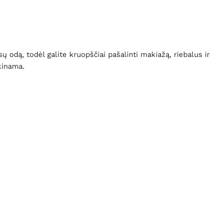
ų odą, todėl galite kruopščiai pašalinti makiažą, riebalus ir
kinama.