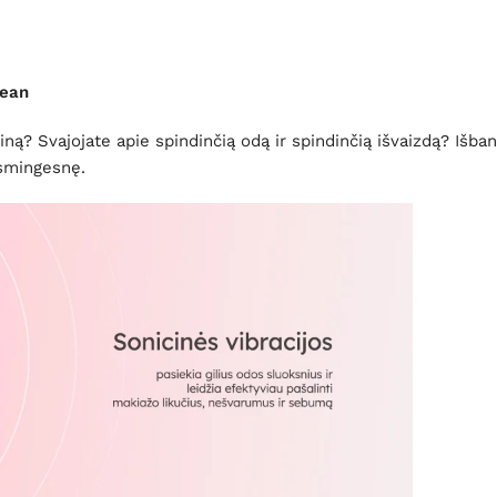
lean
iną? Svajojate apie spindinčią odą ir spindinčią išvaizdą? Išban
ksmingesnę.