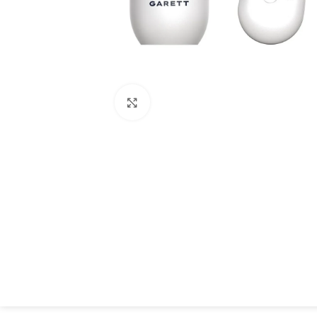
Spustelėkite, kad padidintumėte