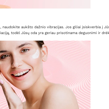
naudokite aukšto dažnio vibracijas. Jos giliai įsiskverbia į Jūs
iaciją, todėl Jūsų oda yra geriau prisotinama deguonimi ir drė