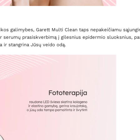
kos galimybes, Garett Multi Clean taps nepakeičiamu sąjungini
r serumų prasiskverbimą į gilesnius epidermio sluoksnius, pas
na ir stangrina Jūsų veido odą.