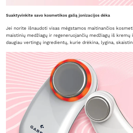
Suaktyvinkite savo kosmetikos galią jonizacijos dėka
Jei norite išnaudoti visas mėgstamos maitinančios kosmeti
maistinių medžiagų ir regeneruojančių medžiagų iš kremų i
daugiau vertingų ingredientų, kurie drėkina, lygina, skaisti