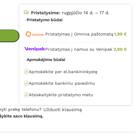
Pristatysime:
rugpjūčio 14 d. – 17 d.
Pristatymo būdai
Pristatymas į Omniva paštomatą
1,99 €
Pristatymas į namus su Venipak
2,90 €
Apmokėjimo būdai
Apmokėkite per el.bankininkystę
Apmokėkite bankiniu pavedimu
Atsiskaitykite pristatymo metu
kyti prekę telefonu?
Užduoti klausimą
šykite savo klausimą.