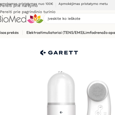
emokamas pristatymas nuo 100€
Apmokėjimas pristatymo metu
Pereiti prie naršymo
Pereiti prie pagrindinio turinio
isos prekės
Elektrostimuliatoriai (TENS/EMS)
Limfodrenažo apa
Pradžia
»
Grožio priežiūrai, odos problemoms
»
Grožio puoselė