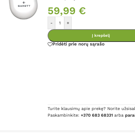
59,99
€
-
+
Į krepšelį
Pridėti prie norų sąrašo
Turite klausimų apie prekę? Norite užsisa
Paskambinkite:
+370 683 68331
arba
para