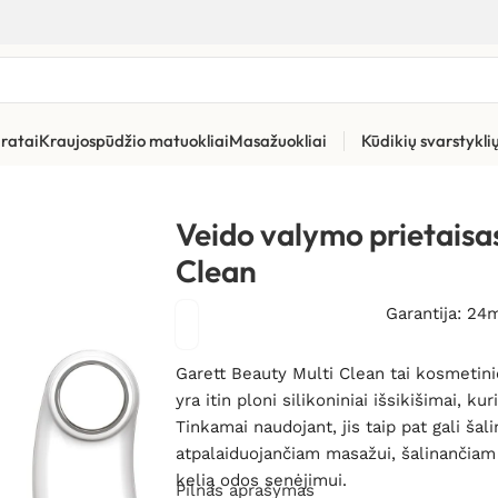
ratai
Kraujospūdžio matuokliai
Masažuokliai
Kūdikių svarstykl
jimo priemonės
»
Veido valymo prietaisas Garett Beauty Multi Cl
Veido valymo prietaisa
Clean
Garantija: 24
Garett Beauty Multi Clean tai kosmetini
yra itin ploni silikoniniai išsikišimai, 
Tinkamai naudojant, jis taip pat gali ša
atpalaiduojančiam masažui, šalinančiam
kelią odos senėjimui.
Pilnas aprašymas