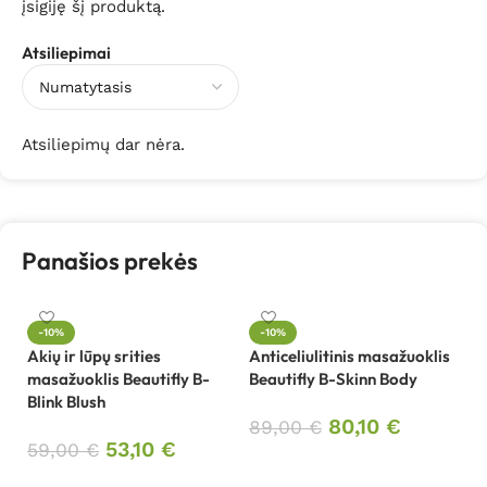
įsigiję šį produktą.
Atsiliepimai
Atsiliepimų dar nėra.
Panašios prekės
-10%
-10%
Akių ir lūpų srities
Anticeliulitinis masažuoklis
Au
masažuoklis Beautifly B-
Beautifly B-Skinn Body
ve
Blink Blush
Be
80,10
€
m
89,00
€
53,10
€
59,00
€
Į krepšelį
3
Į krepšelį