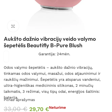
Spustelėkite, kad padidintumėte
Aukšto dažnio vibracijų veido valymo
šepetėlis Beautifly B-Pure Blush
Garantija: 24mėn.
Odos valymo šepetėlis – aukšto dažnio vibracijų,
tinkamas odos valymui, masažui, odos atjauninimui ir
raukšlių mažinimui. Šepetėlis yra atsparus vandeniui,
ultra-higieniškas medicininis silikonas, 2 minučių
laikmatis, 3 režimai, visų tipų odai, energijos šaltinis:
baterija.
Pilnas aprašymas
33,00
€
Neturime
29,70
€