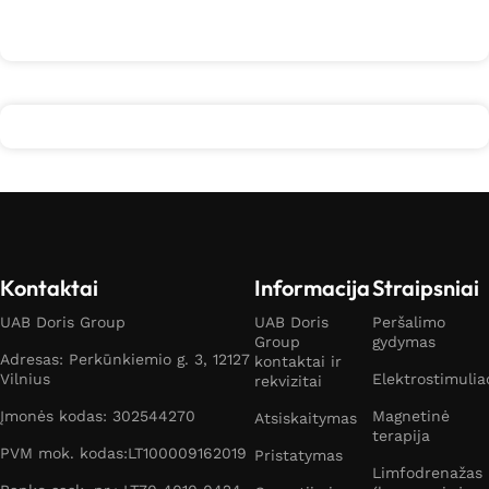
Kontaktai
Informacija
Straipsniai
UAB Doris Group
UAB Doris
Peršalimo
Group
gydymas
Adresas: Perkūnkiemio g. 3, 12127
kontaktai ir
Vilnius
Elektrostimulia
rekvizitai
Įmonės kodas: 302544270
Magnetinė
Atsiskaitymas
terapija
PVM mok. kodas:LT100009162019
Pristatymas
Limfodrenažas