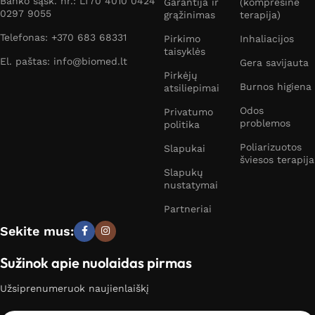
Banko sąsk. nr.: LT70 4010 0424
Garantija ir
(kompresinė
0297 9055
grąžinimas
terapija)
Telefonas: +370 683 68331
Pirkimo
Inhaliacijos
taisyklės
El. paštas: info@biomed.lt
Gera savijauta
Pirkėjų
Burnos higiena
atsiliepimai
Odos
Privatumo
problemos
politika
Poliarizuotos
Slapukai
šviesos terapija
Slapukų
nustatymai
Partneriai
Sekite mus:
Sužinok apie nuolaidas pirmas
Užsiprenumeruok naujienlaiškį