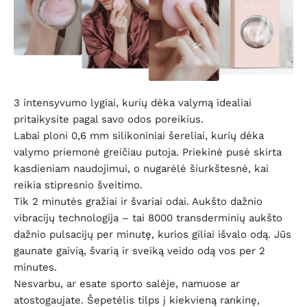
3 intensyvumo lygiai, kurių dėka valymą idealiai
pritaikysite pagal savo odos poreikius.
Labai ploni 0,6 mm silikoniniai šereliai, kurių dėka
valymo priemonė greičiau putoja. Priekinė pusė skirta
kasdieniam naudojimui, o nugarėlė šiurkštesnė, kai
reikia stipresnio šveitimo.
Tik 2 minutės gražiai ir švariai odai. Aukšto dažnio
vibracijų technologija – tai 8000 transderminių aukšto
dažnio pulsacijų per minutę, kurios giliai išvalo odą. Jūs
gaunate gaivią, švarią ir sveiką veido odą vos per 2
minutes.
Nesvarbu, ar esate sporto salėje, namuose ar
atostogaujate. Šepetėlis tilps į kiekvieną rankinę,