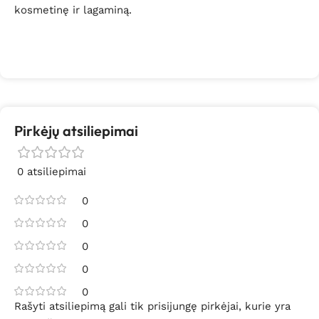
kosmetinę ir lagaminą.
Pirkėjų atsiliepimai
0 atsiliepimai
0
0
0
0
0
Rašyti atsiliepimą gali tik prisijungę pirkėjai, kurie yra