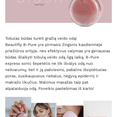
Tobulas būdas turėti gražią veido odą!
Beautifly B-Pure yra pirmasis žingsnis kasdieninėje
priežiūros srityje, nes efektyvus valymas yra geriausias
būdas išlaikyti tobulą veido odą ilgą laiką. B-Pure
express sonic šepetėlis ne tik išvalys odą nuo
nešvarumų, bet ir ją pašviesins, pašalins išsiplėtusias
poras, susikaupusius riebalus, negyvą epidermį ir
makiažo likučius. Malonus masažas taip pat
atpalaiduoja odą. Poveikis pastebimas iš karto!