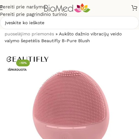
Pereiti prie naršymo
Pereiti prie pagrindinio turinio
Pradžia
»
Grožio priežiūrai, odos problemoms
»
Grožio
puoselėjimo priemonės
»
Aukšto dažnio vibracijų veido
valymo šepetėlis Beautifly B-Pure Blush
-10%
IŠPARDUOTA