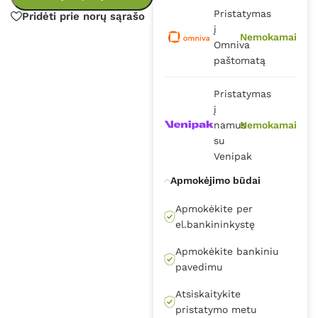
Pristatymas
Pridėti prie norų sąrašo
į
Nemokamai
Omniva
paštomatą
Pristatymas
į
namus
Nemokamai
su
Venipak
Apmokėjimo būdai
Apmokėkite per
el.bankininkystę
Apmokėkite bankiniu
pavedimu
Atsiskaitykite
pristatymo metu