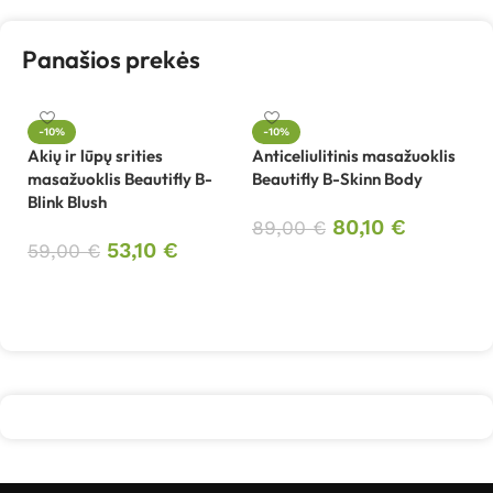
Panašios prekės
-10%
-10%
Akių ir lūpų srities
Anticeliulitinis masažuoklis
masažuoklis Beautifly B-
Beautifly B-Skinn Body
Au
Blink Blush
ve
80,10
€
Be
89,00
€
53,10
€
59,00
€
Į krepšelį
3
Į krepšelį