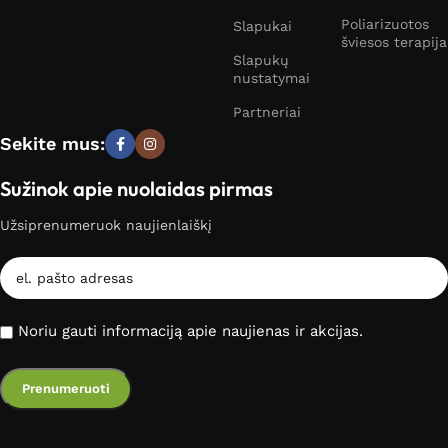
Poliarizuotos
Slapukai
šviesos terapija
Slapukų
nustatymai
Partneriai
Sekite mus:
Sužinok apie nuolaidas pirmas
Užsiprenumeruok naujienlaiškį
Noriu gauti informaciją apie naujienas ir akcijas.