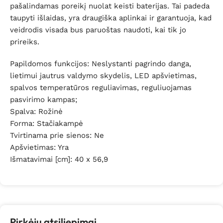
pašalindamas poreikį nuolat keisti baterijas. Tai padeda
taupyti išlaidas, yra draugiška aplinkai ir garantuoja, kad
veidrodis visada bus paruoštas naudoti, kai tik jo
prireiks.
Papildomos funkcijos: Neslystanti pagrindo danga,
lietimui jautrus valdymo skydelis, LED apšvietimas,
spalvos temperatūros reguliavimas, reguliuojamas
pasvirimo kampas;
Spalva: Rožinė
Forma: Stačiakampė
Tvirtinama prie sienos: Ne
Apšvietimas: Yra
Išmatavimai [cm]: 40 x 56,9
Pirkėjų atsiliepimai