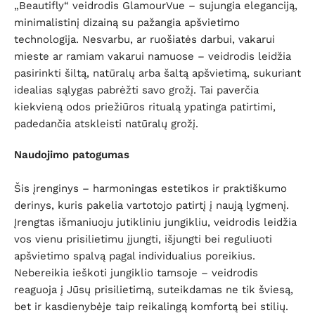
„Beautifly“ veidrodis GlamourVue – sujungia eleganciją,
minimalistinį dizainą su pažangia apšvietimo
technologija. Nesvarbu, ar ruošiatės darbui, vakarui
mieste ar ramiam vakarui namuose – veidrodis leidžia
pasirinkti šiltą, natūralų arba šaltą apšvietimą, sukuriant
idealias sąlygas pabrėžti savo grožį. Tai paverčia
kiekvieną odos priežiūros ritualą ypatinga patirtimi,
padedančia atskleisti natūralų grožį.
Naudojimo patogumas
Šis įrenginys – harmoningas estetikos ir praktiškumo
derinys, kuris pakelia vartotojo patirtį į naują lygmenį.
Įrengtas išmaniuoju jutikliniu jungikliu, veidrodis leidžia
vos vienu prisilietimu įjungti, išjungti bei reguliuoti
apšvietimo spalvą pagal individualius poreikius.
Nebereikia ieškoti jungiklio tamsoje – veidrodis
reaguoja į Jūsų prisilietimą, suteikdamas ne tik šviesą,
bet ir kasdienybėje taip reikalingą komfortą bei stilių.