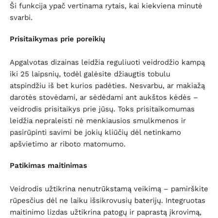
Ši funkcija ypač vertinama rytais, kai kiekviena minutė
svarbi.
Prisitaikymas prie poreikių
Apgalvotas dizainas leidžia reguliuoti veidrodžio kampą
iki 25 laipsnių, todėl galėsite džiaugtis tobulu
atspindžiu iš bet kurios padėties. Nesvarbu, ar makiažą
darotės stovėdami, ar sėdėdami ant aukštos kėdės –
veidrodis prisitaikys prie jūsų. Toks prisitaikomumas
leidžia nepraleisti nė menkiausios smulkmenos ir
pasirūpinti savimi be jokių kliūčių dėl netinkamo
apšvietimo ar riboto matomumo.
Patikimas maitinimas
Veidrodis užtikrina nenutrūkstamą veikimą – pamirškite
rūpesčius dėl ne laiku išsikrovusių baterijų. Integruotas
maitinimo lizdas užtikrina patogų ir paprastą įkrovimą,