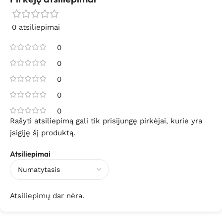
0 atsiliepimai
0
0
0
0
0
Rašyti atsiliepimą gali tik prisijungę pirkėjai, kurie yra
įsigiję šį produktą.
Atsiliepimai
Atsiliepimų dar nėra.