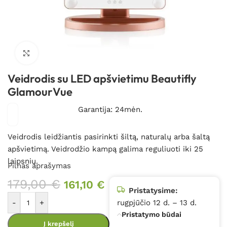
Spustelėkite, kad padidintumėte
Veidrodis su LED apšvietimu Beautifly
GlamourVue
Garantija: 24mėn.
Veidrodis leidžiantis pasirinkti šiltą, naturalų arba šaltą
apšvietimą. Veidrodžio kampą galima reguliuoti iki 25
laipsnių.
Pilnas aprašymas
179,00
€
161,10
€
Pristatysime:
-
+
rugpjūčio 12 d. – 13 d.
Pristatymo būdai
Į krepšelį