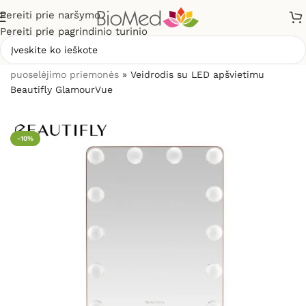
Pereiti prie naršymo
Pereiti prie pagrindinio turinio
Pradžia
»
Grožio priežiūrai, odos problemoms
»
Grožio
puoselėjimo priemonės
»
Veidrodis su LED apšvietimu
Beautifly GlamourVue
-10%