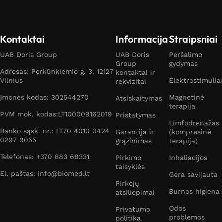
Kontaktai
Informacija
Straipsniai
UAB Doris Group
UAB Doris
Peršalimo
Group
gydymas
Adresas: Perkūnkiemio g. 3, 12127
kontaktai ir
Vilnius
Elektrostimulia
rekvizitai
Įmonės kodas: 302544270
Magnetinė
Atsiskaitymas
terapija
PVM mok. kodas:LT100009162019
Pristatymas
Limfodrenažas
Banko sąsk. nr.: LT70 4010 0424
Garantija ir
(kompresinė
0297 9055
grąžinimas
terapija)
Telefonas: +370 683 68331
Pirkimo
Inhaliacijos
taisyklės
El. paštas: info@biomed.lt
Gera savijauta
Pirkėjų
Burnos higiena
atsiliepimai
Odos
Privatumo
problemos
politika