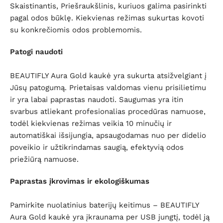
Skaistinantis, Priešraukšlinis, kuriuos galima pasirinkti
pagal odos būklę. Kiekvienas režimas sukurtas kovoti
su konkrečiomis odos problemomis.
Patogi naudoti
BEAUTIFLY Aura Gold kaukė yra sukurta atsižvelgiant į
Jūsų patogumą. Prietaisas valdomas vienu prisilietimu
ir yra labai paprastas naudoti. Saugumas yra itin
svarbus atliekant profesionalias procedūras namuose,
todėl kiekvienas režimas veikia 10 minučių ir
automatiškai išsijungia, apsaugodamas nuo per didelio
poveikio ir užtikrindamas saugią, efektyvią odos
priežiūrą namuose.
Paprastas įkrovimas ir ekologiškumas
Pamirkite nuolatinius baterijų keitimus – BEAUTIFLY
Aura Gold kaukė yra įkraunama per USB jungtį, todėl ją