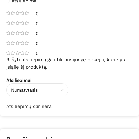
0 atsiliepimai
0
0
0
0
0
Rašyti atsiliepimą gali tik prisijungę pirkėjai, kurie yra
įsigiję šį produktą.
Atsiliepimai
Atsiliepimų dar nėra.