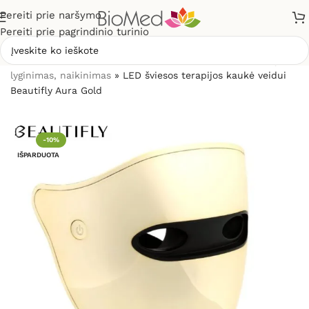
Pereiti prie naršymo
Pereiti prie pagrindinio turinio
Pradžia
»
Grožio priežiūrai, odos problemoms
»
Raukšlių
lyginimas, naikinimas
»
LED šviesos terapijos kaukė veidui
Beautifly Aura Gold
-10%
IŠPARDUOTA