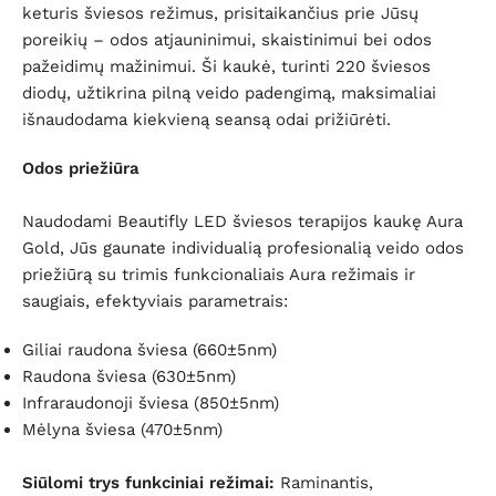
keturis šviesos režimus, prisitaikančius prie Jūsų
poreikių – odos atjauninimui, skaistinimui bei odos
pažeidimų mažinimui. Ši kaukė, turinti 220 šviesos
diodų, užtikrina pilną veido padengimą, maksimaliai
išnaudodama kiekvieną seansą odai prižiūrėti.
Odos priežiūra
Naudodami Beautifly LED šviesos terapijos kaukę Aura
Gold, Jūs gaunate individualią profesionalią veido odos
priežiūrą su trimis funkcionaliais Aura režimais ir
saugiais, efektyviais parametrais:
Giliai raudona šviesa (660±5nm)
Raudona šviesa (630±5nm)
Infraraudonoji šviesa (850±5nm)
Mėlyna šviesa (470±5nm)
Siūlomi trys funkciniai režimai:
Raminantis,