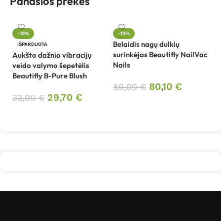
Panašios prekės
Ce
-10%
-10%
M
Belaidis nagų dulkių
IŠPARDUOTA
surinkėjas Beautifly NailVac
Aukšto dažnio vibracijų
4
Nails
veido valymo šepetėlis
Beautifly B-Pure Blush
80,10
€
89,00
€
29,70
€
33,00
€
Į krepšelį
Daugiau