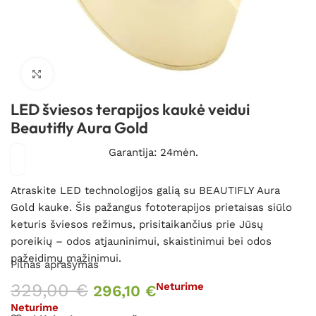
Spustelėkite, kad padidintumėte
LED šviesos terapijos kaukė veidui
Beautifly Aura Gold
Garantija: 24mėn.
Atraskite LED technologijos galią su BEAUTIFLY Aura
Gold kauke. Šis pažangus fototerapijos prietaisas siūlo
keturis šviesos režimus, prisitaikančius prie Jūsų
poreikių – odos atjauninimui, skaistinimui bei odos
pažeidimų mažinimui.
Pilnas aprašymas
329,00
€
Neturime
296,10
€
Neturime