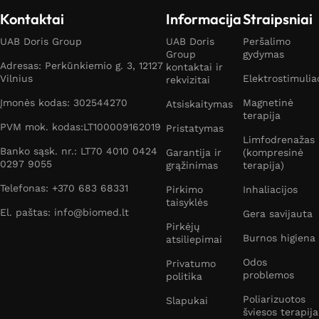
Kontaktai
Informacija
Straipsniai
UAB Doris Group
UAB Doris
Peršalimo
Group
gydymas
Adresas: Perkūnkiemio g. 3, 12127
kontaktai ir
Vilnius
Elektrostimulia
rekvizitai
Įmonės kodas: 302544270
Magnetinė
Atsiskaitymas
terapija
PVM mok. kodas:LT100009162019
Pristatymas
Limfodrenažas
Banko sąsk. nr.: LT70 4010 0424
Garantija ir
(kompresinė
0297 9055
grąžinimas
terapija)
Telefonas: +370 683 68331
Pirkimo
Inhaliacijos
taisyklės
El. paštas: info@biomed.lt
Gera savijauta
Pirkėjų
Burnos higiena
atsiliepimai
Odos
Privatumo
problemos
politika
Poliarizuotos
Slapukai
šviesos terapija