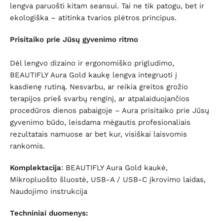
lengva paruošti kitam seansui. Tai ne tik patogu, bet ir
ekologiška – atitinka tvarios plėtros principus.
Prisitaiko prie Jūsų gyvenimo ritmo
Dėl lengvo dizaino ir ergonomiško prigludimo,
BEAUTIFLY Aura Gold kaukę lengva integruoti į
kasdienę rutiną. Nesvarbu, ar reikia greitos grožio
terapijos prieš svarbų renginį, ar atpalaiduojančios
procedūros dienos pabaigoje – Aura prisitaiko prie Jūsų
gyvenimo būdo, leisdama mėgautis profesionaliais
rezultatais namuose ar bet kur, visiškai laisvomis
rankomis.
Komplektacija
:
BEAUTIFLY Aura Gold kaukė,
Mikropluošto šluostė, USB-A / USB-C įkrovimo laidas,
Naudojimo instrukcija
Techniniai duomenys: