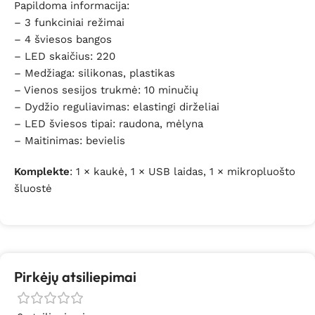
Papildoma informacija:
– 3 funkciniai režimai
– 4 šviesos bangos
– LED skaičius: 220
– Medžiaga: silikonas, plastikas
– Vienos sesijos trukmė: 10 minučių
– Dydžio reguliavimas: elastingi dirželiai
– LED šviesos tipai: raudona, mėlyna
– Maitinimas: bevielis
Komplekte
: 1 × kaukė, 1 × USB laidas, 1 × mikropluošto
šluostė
Pirkėjų atsiliepimai