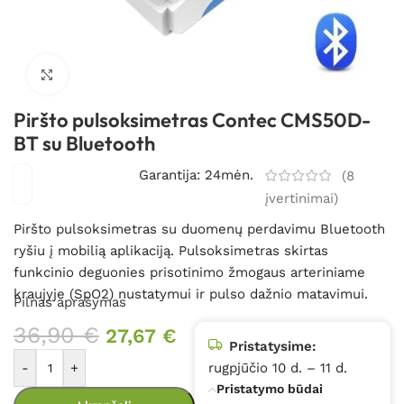
Spustelėkite, kad padidintumėte
Piršto pulsoksimetras Contec CMS50D-
BT su Bluetooth
Garantija: 24mėn.
(
8
įvertinimai)
Piršto pulsoksimetras su duomenų perdavimu Bluetooth
ryšiu į mobilią aplikaciją. Pulsoksimetras skirtas
funkcinio deguonies prisotinimo žmogaus arteriniame
kraujyje (SpO2) nustatymui ir pulso dažnio matavimui.
Pilnas aprašymas
36,90
€
27,67
€
Pristatysime:
-
+
rugpjūčio 10 d. – 11 d.
Pristatymo būdai