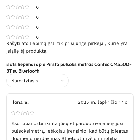
0
0
0
0
Rašyti atsiliepimą gali tik prisijungę pirkėjai, kurie yra
įsigiję šį produktą.
8 atsiliepimai apie
Piršto pulsoksimetras Contec CMS50D-
BT su Bluetooth
Ilona S.
2025 m. lapkričio 17 d.
Esu labai patenkinta jūsų el.parduotuvėje įsigijusi
pulsoksimetrą. Ieškojau įrenginio, kad būtų įdiegtas
duomenų perdavimas Bluetooth ryšiu į mobilią