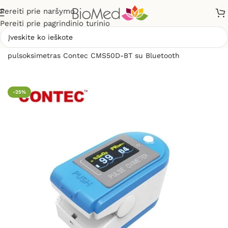
Pereiti prie naršymo
Pereiti prie pagrindinio turinio
Pradžia
»
Sveikatos priežiūrai
»
Pulsoksimetrai
»
Piršto
pulsoksimetras Contec CMS50D-BT su Bluetooth
-25%