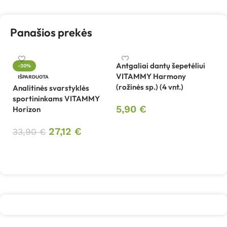
Panašios prekės
Antgaliai dantų šepetėliui
An
-20%
VITAMMY Harmony
T
IŠPARDUOTA
(rožinės sp.) (4 vnt.)
i
Analitinės svarstyklės
05
sportininkams VITAMMY
5,90
€
Horizon
6
Į krepšelį
27,12
€
33,90
€
Daugiau