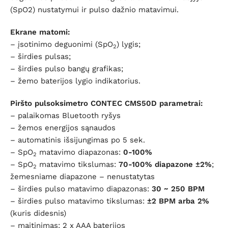
(SpO2) nustatymui ir pulso dažnio matavimui.
Ekrane matomi:
– įsotinimo deguonimi (SpO
) lygis;
2
– širdies pulsas;
– širdies pulso bangų grafikas;
– žemo baterijos lygio indikatorius.
Piršto pulsoksimetro CONTEC CMS50D parametrai:
– palaikomas Bluetooth ryšys
– žemos energijos sąnaudos
– automatinis išsijungimas po 5 sek.
– SpO
matavimo diapazonas:
0-100%
2
– SpO
matavimo tikslumas:
70-100% diapazone ±2%
;
2
žemesniame diapazone – nenustatytas
– širdies pulso matavimo diapazonas:
30 ~ 250 BPM
– širdies pulso matavimo tikslumas:
±2 BPM arba 2%
(kuris didesnis)
– maitinimas: 2 x AAA baterijos