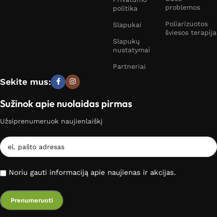
problemos
politika
Poliarizuotos
Slapukai
šviesos terapija
Slapukų
nustatymai
Partneriai
Sekite mus:
Sužinok apie nuolaidas pirmas
Užsiprenumeruok naujienlaiškį
Noriu gauti informaciją apie naujienas ir akcijas.