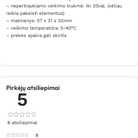
– nepertraukiamo veikimo trukmė: iki 20val. (vėliau
reikia pakeisti elementus)
– matmenys: 57 x 31 x 32mm
– veikimo temperatūra: 5~40°C
– prekės spalva gali skirtis
Pirkėjų atsiliepimai
5
8 atsiliepimai
8