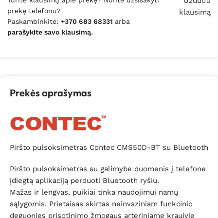
Turite klausimų apie prekę? Norite užsisakyti
Užduoti
prekę telefonu?
klausimą
Paskambinkite:
+370 683 68331
arba
parašykite savo klausimą.
Prekės aprašymas
Piršto pulsoksimetras Contec CMS50D-BT su Bluetooth
Piršto pulsoksimetras su galimybe duomenis į telefone
įdiegtą aplikaciją perduoti Bluetooth ryšiu.
Mažas ir lengvas, puikiai tinka naudojimui namų
sąlygomis. Prietaisas skirtas neinvaziniam funkcinio
deguonies prisotinimo žmogaus arteriniame kraujyje