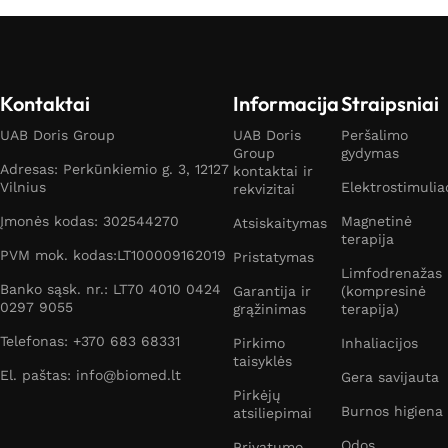
Kontaktai
Informacija
Straipsniai
UAB Doris Group
UAB Doris
Peršalimo
Group
gydymas
Adresas: Perkūnkiemio g. 3, 12127
kontaktai ir
Vilnius
Elektrostimulia
rekvizitai
Įmonės kodas: 302544270
Magnetinė
Atsiskaitymas
terapija
PVM mok. kodas:LT100009162019
Pristatymas
Limfodrenažas
Banko sąsk. nr.: LT70 4010 0424
Garantija ir
(kompresinė
0297 9055
grąžinimas
terapija)
Telefonas: +370 683 68331
Pirkimo
Inhaliacijos
taisyklės
El. paštas: info@biomed.lt
Gera savijauta
Pirkėjų
Burnos higiena
atsiliepimai
Odos
Privatumo