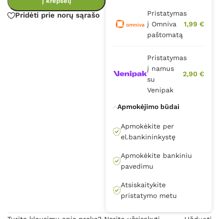
Į krepšelį
Pristatymas
Pridėti prie norų sąrašo
į Omniva
1,99 €
paštomatą
Pristatymas
į namus
2,90 €
su
Venipak
Apmokėjimo būdai
Apmokėkite per
el.bankininkystę
Apmokėkite bankiniu
pavedimu
Atsiskaitykite
pristatymo metu