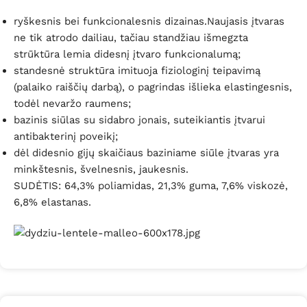
ryškesnis bei funkcionalesnis dizainas.Naujasis įtvaras
ne tik atrodo dailiau, tačiau standžiau išmegzta
strūktūra lemia didesnį įtvaro funkcionalumą;
standesnė struktūra imituoja fiziologinį teipavimą
(palaiko raiščių darbą), o pagrindas išlieka elastingesnis,
todėl nevaržo raumens;
bazinis siūlas su sidabro jonais, suteikiantis įtvarui
antibakterinį poveikį;
dėl didesnio gijų skaičiaus baziniame siūle įtvaras yra
minkštesnis, švelnesnis, jaukesnis.
SUDĖTIS:
64,3% poliamidas, 21,3% guma, 7,6% viskozė,
6,8% elastanas.