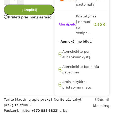
paštomatą
Į krepšelį
Pristatymas
Pridėti prie norų sąrašo
į namus
2,90 €
su
Venipak
Apmokėjimo būdai
Apmokėkite per
el.bankininkystę
Apmokėkite bankiniu
pavedimu
Atsiskaitykite
pristatymo metu
Turite klausimų apie prekę? Norite užsisakyti
Užduoti
prekę telefonu?
klausimą
Paskambinkite:
+370 683 68331
arba