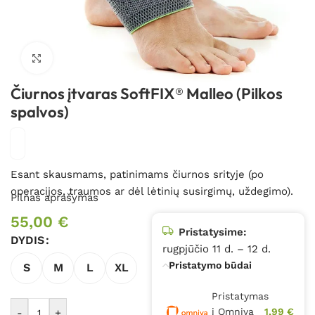
Spustelėkite, kad padidintumėte
Čiurnos įtvaras SoftFIX® Malleo (Pilkos
spalvos)
Esant skausmams, patinimams čiurnos srityje (po
operacijos, traumos ar dėl lėtinių susirgimų, uždegimo).
Pilnas aprašymas
55,00
€
Pristatysime:
DYDIS
rugpjūčio 11 d. – 12 d.
Pristatymo būdai
S
M
L
XL
Pristatymas
į Omniva
1,99 €
-
+