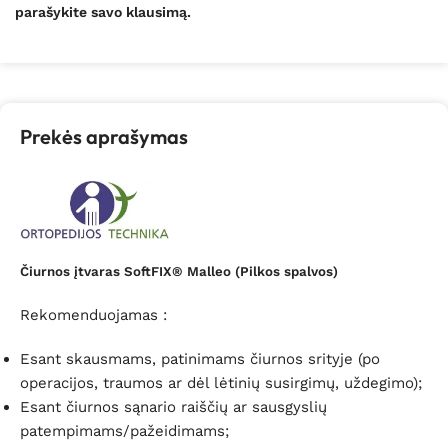
parašykite savo klausimą.
Prekės aprašymas
Čiurnos įtvaras SoftFIX® Malleo (Pilkos spalvos)
Rekomenduojamas :
Esant skausmams, patinimams čiurnos srityje (po
operacijos, traumos ar dėl lėtinių susirgimų, uždegimo);
Esant čiurnos sąnario raiščių ar sausgyslių
patempimams/pažeidimams;