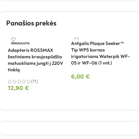
Panašios prekės
Antgalis Plaque Seeker™
IŠPARDUOTA
Tip WPS burnos
Adapteris ROSSMAX
Be
irigatoriams Waterpik WF-
žastiniams kraujospūdžio
sp
05 ir WF-06 (1 vnt.)
matuokliams jungti į 220V
B
tinklą
6,00
€
4
(11)
Į krepšelį
12,90
€
Daugiau