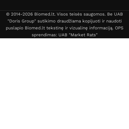
© 2014-2026 Biomed.lt. Visos teisės saugomos. Be UAB
"Doris Group" sutikimo draudžiama kopijuoti ir naudoti
puslapio Biomed.lt tekstinę ir vizualinę informaciją. OPS
sprendimas: UAB "Market Rats"