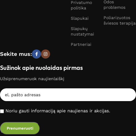
Odos
Privatumo
problemos
politika
Poliarizuotos
Slapukai
šviesos terapija
Slapukų
nustatymai
Partneriai
Sekite mus:
Sužinok apie nuolaidas pirmas
Užsiprenumeruok naujienlaiškį
Noriu gauti informaciją apie naujienas ir akcijas.