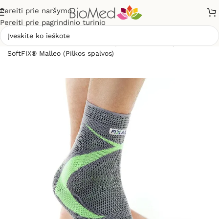
Pereiti prie naršymo
Pereiti prie pagrindinio turinio
Pradžia
»
Sveikatos priežiūrai
»
Įtvarai
»
Čiurnos įtvaras
SoftFIX® Malleo (Pilkos spalvos)