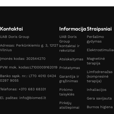
Kontaktai
Informacija
Straipsniai
UAB Doris Group
UAB Doris
Peršalimo
Group
gydymas
Adresas: Perkūnkiemio g. 3, 12127
kontaktai ir
Vilnius
Elektrostimulia
rekvizitai
Įmonės kodas: 302544270
Magnetinė
Atsiskaitymas
terapija
PVM mok. kodas:LT100009162019
Pristatymas
Limfodrenažas
Banko sąsk. nr.: LT70 4010 0424
Garantija ir
(kompresinė
0297 9055
grąžinimas
terapija)
Telefonas: +370 683 68331
Pirkimo
Inhaliacijos
taisyklės
El. paštas: info@biomed.lt
Gera savijauta
Pirkėjų
Burnos higiena
atsiliepimai