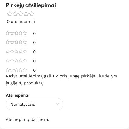
Pirkėjų atsiliepimai
0 atsiliepimai
0
0
0
0
0
Rašyti atsiliepimą gali tik prisijungę pirkėjai, kurie yra
įsigiję šį produktą.
Atsiliepimai
Atsiliepimų dar nėra.