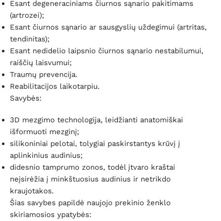
Esant degeneraciniams čiurnos sąnario pakitimams
(artrozei);
Esant čiurnos sąnario ar sausgyslių uždegimui (artritas,
tendinitas);
Esant nedidelio laipsnio čiurnos sąnario nestabilumui,
raiščių laisvumui;
Traumų prevencija.
Reabilitacijos laikotarpiu.
Savybės:
3D mezgimo technologija, leidžianti anatomiškai
išformuoti mezginį;
silikoniniai pelotai, tolygiai paskirstantys krūvį į
aplinkinius audinius;
didesnio tamprumo zonos, todėl įtvaro kraštai
neįsirėžia į minkštuosius audinius ir netrikdo
kraujotakos.
Šias savybes papildė naujojo prekinio ženklo
skiriamosios ypatybės: